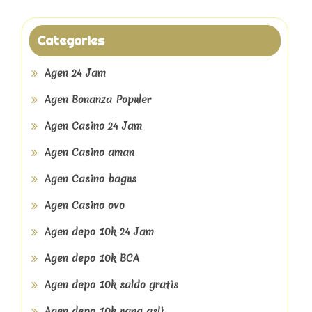
Categories
Agen 24 Jam
Agen Bonanza Populer
Agen Casino 24 Jam
Agen Casino aman
Agen Casino bagus
Agen Casino ovo
Agen depo 10k 24 Jam
Agen depo 10k BCA
Agen depo 10k saldo gratis
Agen depo 10k uang asli