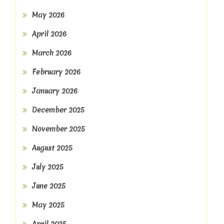
May 2026
April 2026
March 2026
February 2026
January 2026
December 2025
November 2025
August 2025
July 2025
June 2025
May 2025