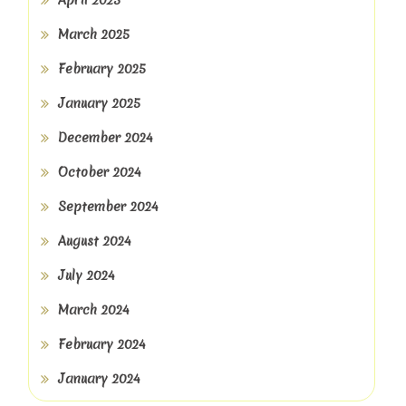
April 2025
March 2025
February 2025
January 2025
December 2024
October 2024
September 2024
August 2024
July 2024
March 2024
February 2024
January 2024