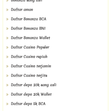
Bonanza uang asli
Daftar aman
Daftar Bonanza BCA
Daftar Bonanza BNI
Daftar Bonanza Wallet
Daftar Casino Populer
Daftar Casino rupiah
Daftar Casino terjamin
Daftar Casino terjitu
Daftar depo 10k uang asli
Daftar depo 10k Wallet
Daftar depo 5k BCA