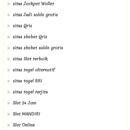
situs Jackpot Wallet
situs Judi saldo gratis
situs Qris
situs sbobet Qris
situs sbobet saldo gratis
situs Slot terbaik
situs togel alternatif
situs togel BRI
situs togel terjitu
Slot 24 Jam
Slot MANDIRI
Slot Online