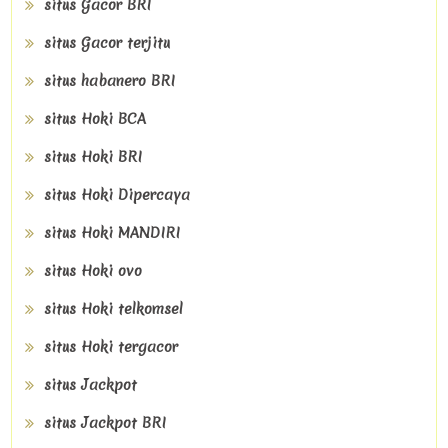
situs Gacor BRI
situs Gacor terjitu
situs habanero BRI
situs Hoki BCA
situs Hoki BRI
situs Hoki Dipercaya
situs Hoki MANDIRI
situs Hoki ovo
situs Hoki telkomsel
situs Hoki tergacor
situs Jackpot
situs Jackpot BRI