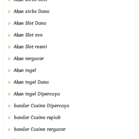
Akun sicbo Dana
Akun Slot Dana
Akun Slot ovo
Akun Slot resmi
Akun tergacor
Akun togel
Akun togel Dana
Akun togel Dipercaya
bandar Casino Dipercaya
bandar Casino rupiah
bandar Casino tergacor