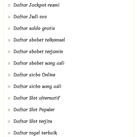
Daftar Jackpot resmi
Daftar Judi ovo
Daftar saldo gratis
Daftar sbobet telkomsel
Daftar sbobet terjamin
Daftar sbobet uang asli
Daftar sicbo Online
Daftar sicbo uang asli
Daftar Slot alternatif
Daftar Slot Populer
Daftar Slot terjitu
Daftar togel terbaik