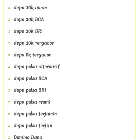
depo 10k aman
depo 10k BCA
depo 10k BRI
depo 10k tergacor
depo 5k tergacor
depo pulsa alternatif
depo pulsa BCA
depo pulsa BRI
depo pulsa resmi
depo pulsa terjamin
depo pulsa terjitu
Domino Dana