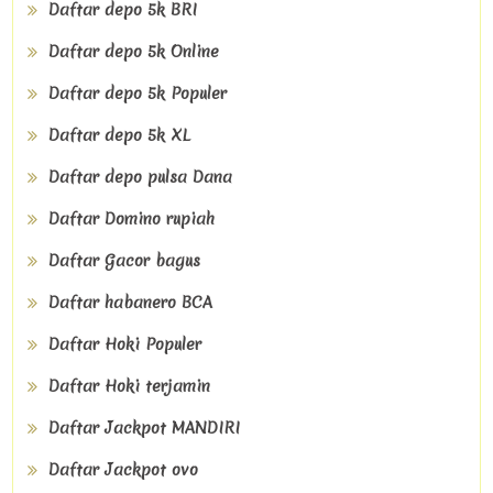
Daftar depo 5k BRI
Daftar depo 5k Online
Daftar depo 5k Populer
Daftar depo 5k XL
Daftar depo pulsa Dana
Daftar Domino rupiah
Daftar Gacor bagus
Daftar habanero BCA
Daftar Hoki Populer
Daftar Hoki terjamin
Daftar Jackpot MANDIRI
Daftar Jackpot ovo