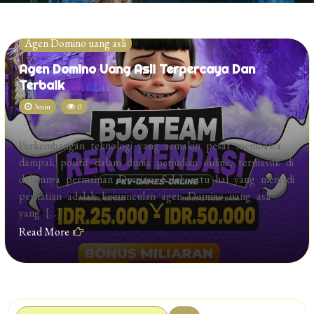
Agen Domino uang asli
Agen Domino Uang Asli Terpercaya Dan
Terbaik
3min
0
Perkembangan teknologi yang semakin pesat membawa
dampak positif dalam dunia perjudian online, termasuk di
dalamnya permainan Domino. Salah satu hal yang menjadi
perhatian adalah kemunculan agen Domino uang asli
yang […]
Read More