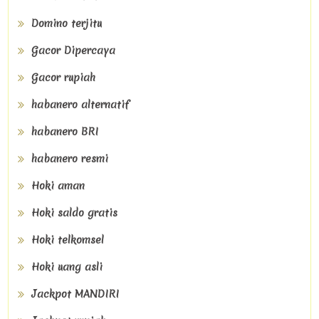
Domino terjitu
Gacor Dipercaya
Gacor rupiah
habanero alternatif
habanero BRI
habanero resmi
Hoki aman
Hoki saldo gratis
Hoki telkomsel
Hoki uang asli
Jackpot MANDIRI