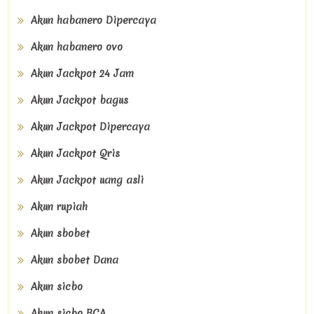
Akun habanero Dipercaya
Akun habanero ovo
Akun Jackpot 24 Jam
Akun Jackpot bagus
Akun Jackpot Dipercaya
Akun Jackpot Qris
Akun Jackpot uang asli
Akun rupiah
Akun sbobet
Akun sbobet Dana
Akun sicbo
Akun sicbo BCA