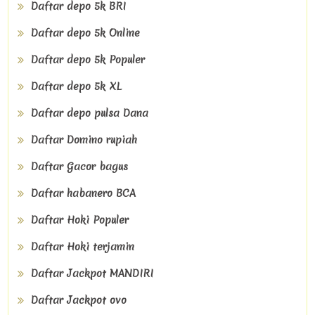
Daftar depo 5k BRI
Daftar depo 5k Online
Daftar depo 5k Populer
Daftar depo 5k XL
Daftar depo pulsa Dana
Daftar Domino rupiah
Daftar Gacor bagus
Daftar habanero BCA
Daftar Hoki Populer
Daftar Hoki terjamin
Daftar Jackpot MANDIRI
Daftar Jackpot ovo