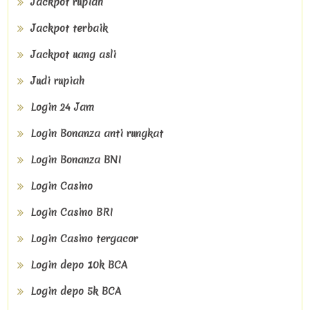
Jackpot rupiah
Jackpot terbaik
Jackpot uang asli
Judi rupiah
Login 24 Jam
Login Bonanza anti rungkat
Login Bonanza BNI
Login Casino
Login Casino BRI
Login Casino tergacor
Login depo 10k BCA
Login depo 5k BCA