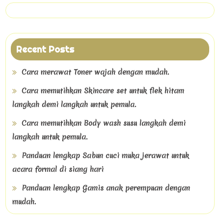
Recent Posts
Cara merawat Toner wajah dengan mudah.
Cara memutihkan Skincare set untuk flek hitam
langkah demi langkah untuk pemula.
Cara memutihkan Body wash susu langkah demi
langkah untuk pemula.
Panduan lengkap Sabun cuci muka jerawat untuk
acara formal di siang hari
Panduan lengkap Gamis anak perempuan dengan
mudah.