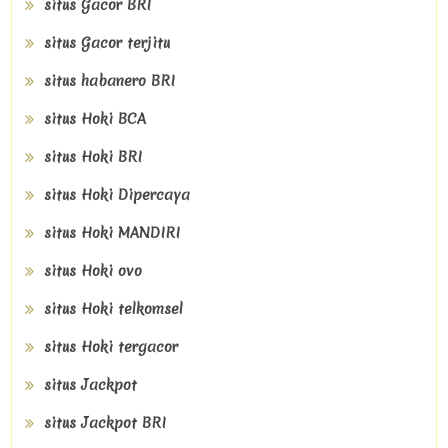
situs Gacor BRI
situs Gacor terjitu
situs habanero BRI
situs Hoki BCA
situs Hoki BRI
situs Hoki Dipercaya
situs Hoki MANDIRI
situs Hoki ovo
situs Hoki telkomsel
situs Hoki tergacor
situs Jackpot
situs Jackpot BRI