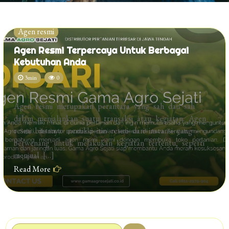
Agen resmi
Agen Resmi Terpercaya Untuk Berbagai
Kebutuhan Anda
3min
0
Agen resmi merupakan perantara yang sah dan sah
dalam menjalankan suatu transaksi atau kegiatan. Agen
resmi biasanya memiliki izin resmi dari instansi yang
berwenang untuk melakukan kegiatan tertentu, seperti
menjual […]
Read More