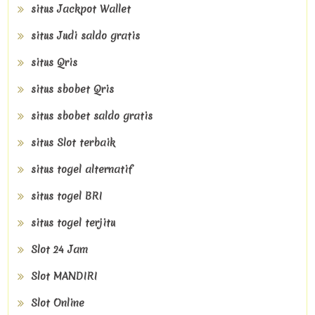
situs Jackpot Wallet
situs Judi saldo gratis
situs Qris
situs sbobet Qris
situs sbobet saldo gratis
situs Slot terbaik
situs togel alternatif
situs togel BRI
situs togel terjitu
Slot 24 Jam
Slot MANDIRI
Slot Online