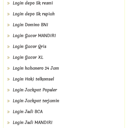
Login depo 5k resmi
Login depo 5k rupiah
Login Domino BNI
Login Gacor MANDIRI
Login Gacor Qris
Login Gacor XL
Login habanero 24 Jam
Login Hoki telkomsel
Login Jackpot Populer
Login Jackpot terjamin
Login Judi BCA
Login Judi MANDIRI