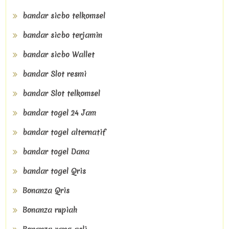
bandar sicbo telkomsel
bandar sicbo terjamin
bandar sicbo Wallet
bandar Slot resmi
bandar Slot telkomsel
bandar togel 24 Jam
bandar togel alternatif
bandar togel Dana
bandar togel Qris
Bonanza Qris
Bonanza rupiah