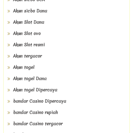
Akun sicbo Dana
Akun Slot Dana
Akun Slot ovo
Akun Slot resmi
Akun tergacor
Akun togel
Akun togel Dana
Akun togel Dipercaya
bandar Casino Dipercaya
bandar Casino rupiah
bandar Casino tergacor