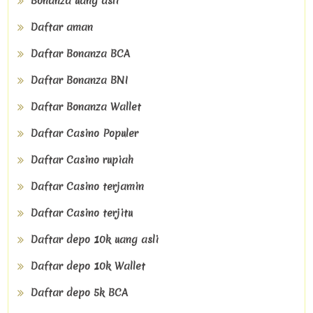
Bonanza uang asli
Daftar aman
Daftar Bonanza BCA
Daftar Bonanza BNI
Daftar Bonanza Wallet
Daftar Casino Populer
Daftar Casino rupiah
Daftar Casino terjamin
Daftar Casino terjitu
Daftar depo 10k uang asli
Daftar depo 10k Wallet
Daftar depo 5k BCA