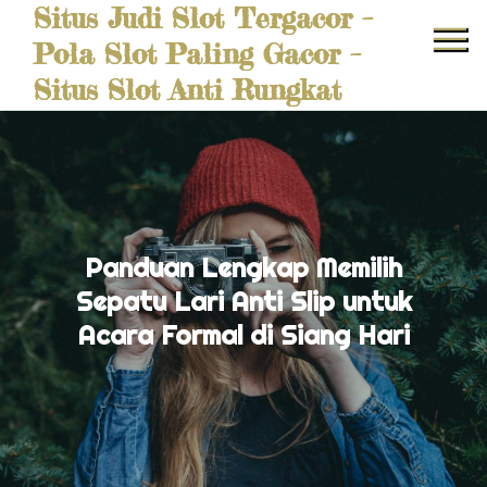
Situs Judi Slot Tergacor –
Skip
to
Pola Slot Paling Gacor –
content
Situs Slot Anti Rungkat
Panduan Lengkap Memilih
Sepatu Lari Anti Slip untuk
Acara Formal di Siang Hari