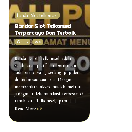
bandar Slot telkomsel
Bandar Slot Telkomsel
Terpercaya Dan Terbaik
4min
0
Bandar Slot Telkomsel adalah
salah satu platform permainan
judi online yang sedang populer
di Indonesia saat ini. Dengan
memberikan akses mudah melalui
jaringan telekomunikasi terbesar di
tanah air, Telkomsel, para […]
Read More