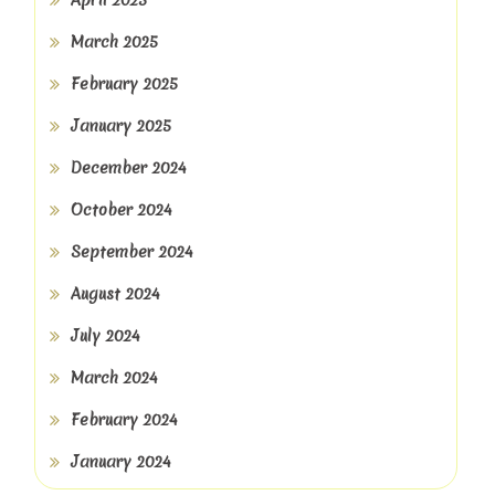
April 2025
March 2025
February 2025
January 2025
December 2024
October 2024
September 2024
August 2024
July 2024
March 2024
February 2024
January 2024