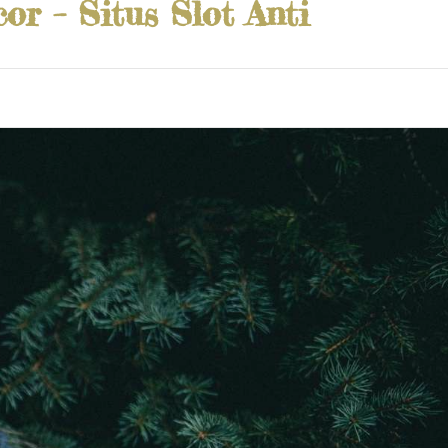
or – Situs Slot Anti