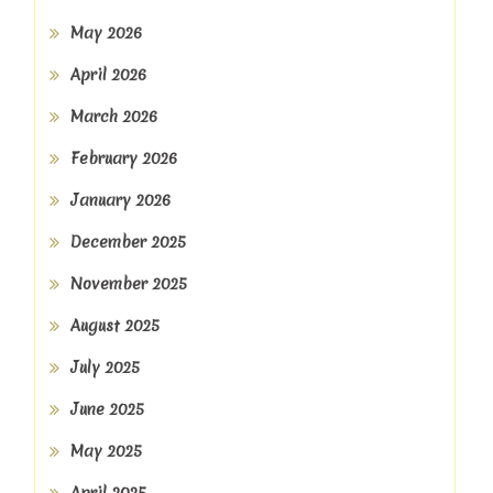
May 2026
April 2026
March 2026
February 2026
January 2026
December 2025
November 2025
August 2025
July 2025
June 2025
May 2025