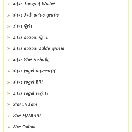
situs Jackpot Wallet
situs Judi saldo gratis
situs Qris
situs sbobet Qris
situs sbobet saldo gratis
situs Slot terbaik
situs togel alternatif
situs togel BRI
situs togel terjitu
Slot 24 Jam
Slot MANDIRI
Slot Online