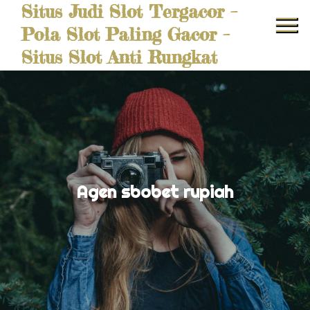
Situs Judi Slot Tergacor –
Skip
to
Pola Slot Paling Gacor –
content
Situs Slot Anti Rungkat
Agen sbobet rupiah