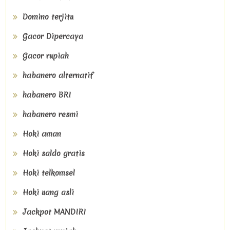
Domino terjitu
Gacor Dipercaya
Gacor rupiah
habanero alternatif
habanero BRI
habanero resmi
Hoki aman
Hoki saldo gratis
Hoki telkomsel
Hoki uang asli
Jackpot MANDIRI