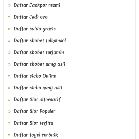
Daftar Jackpot resmi
Daftar Judi ovo
Daftar saldo gratis
Daftar sbobet telkomsel
Daftar sbobet terjamin
Daftar sbobet uang asli
Daftar sicbo Online
Daftar sicbo uang asli
Daftar Slot alternatif
Daftar Slot Populer
Daftar Slot terjitu
Daftar togel terbaik