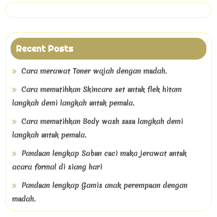
Recent Posts
Cara merawat Toner wajah dengan mudah.
Cara memutihkan Skincare set untuk flek hitam
langkah demi langkah untuk pemula.
Cara memutihkan Body wash susu langkah demi
langkah untuk pemula.
Panduan lengkap Sabun cuci muka jerawat untuk
acara formal di siang hari
Panduan lengkap Gamis anak perempuan dengan
mudah.