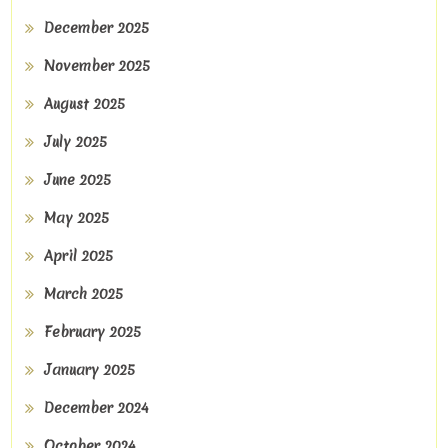
December 2025
November 2025
August 2025
July 2025
June 2025
May 2025
April 2025
March 2025
February 2025
January 2025
December 2024
October 2024