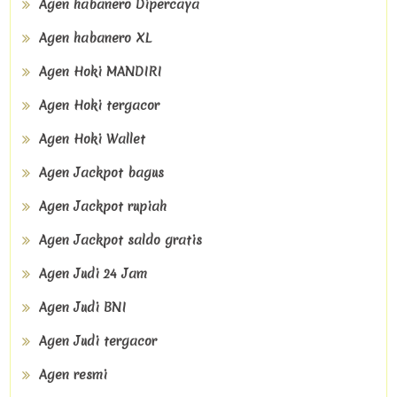
Agen habanero Dipercaya
Agen habanero XL
Agen Hoki MANDIRI
Agen Hoki tergacor
Agen Hoki Wallet
Agen Jackpot bagus
Agen Jackpot rupiah
Agen Jackpot saldo gratis
Agen Judi 24 Jam
Agen Judi BNI
Agen Judi tergacor
Agen resmi