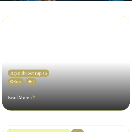
Agen sbobet rupiah
0min
0
Read More