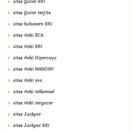
situs Gacor BRI
situs Gacor terjitu
situs habanero BRI
situs Hoki BCA
situs Hoki BRI
situs Hoki Dipercaya
situs Hoki MANDIRI
situs Hoki ovo
situs Hoki telkomsel
situs Hoki tergacor
situs Jackpot
situs Jackpot BRI