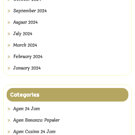
September 2024
August 2024
July 2024
March 2024
February 2024
January 2024
Categories
Agen 24 Jam
Agen Bonanza Populer
Agen Casino 24 Jam