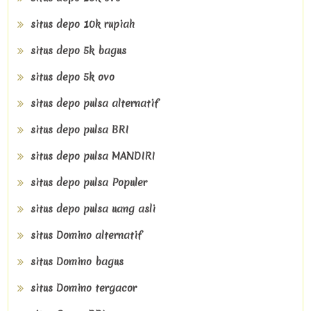
situs depo 10k rupiah
situs depo 5k bagus
situs depo 5k ovo
situs depo pulsa alternatif
situs depo pulsa BRI
situs depo pulsa MANDIRI
situs depo pulsa Populer
situs depo pulsa uang asli
situs Domino alternatif
situs Domino bagus
situs Domino tergacor