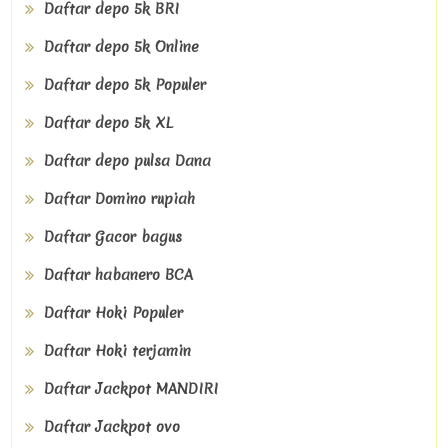
Daftar depo 5k BRI
Daftar depo 5k Online
Daftar depo 5k Populer
Daftar depo 5k XL
Daftar depo pulsa Dana
Daftar Domino rupiah
Daftar Gacor bagus
Daftar habanero BCA
Daftar Hoki Populer
Daftar Hoki terjamin
Daftar Jackpot MANDIRI
Daftar Jackpot ovo