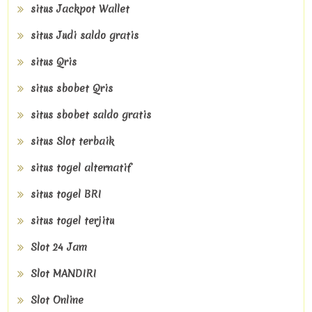
situs Jackpot Wallet
situs Judi saldo gratis
situs Qris
situs sbobet Qris
situs sbobet saldo gratis
situs Slot terbaik
situs togel alternatif
situs togel BRI
situs togel terjitu
Slot 24 Jam
Slot MANDIRI
Slot Online