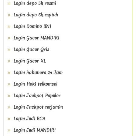
Login depo 5k resmi
Login depo 5k rupiah
Login Domino BNI
Login Gacor MANDIRI
Login Gacor Qris
Login Gacor XL
Login habanero 24 Jam
Login Hoki telkomsel
Login Jackpot Populer
Login Jackpot terjamin
Login Judi BCA
Login Judi MANDIRI