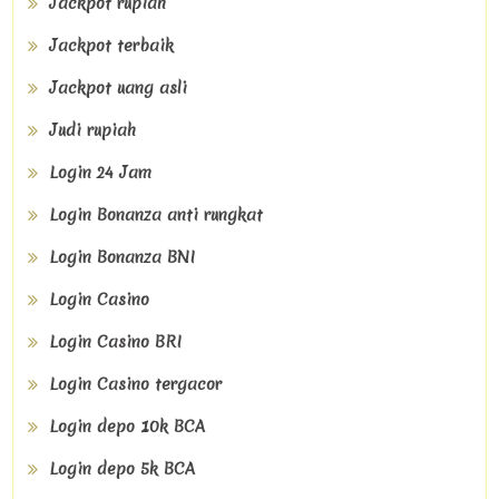
Jackpot rupiah
Jackpot terbaik
Jackpot uang asli
Judi rupiah
Login 24 Jam
Login Bonanza anti rungkat
Login Bonanza BNI
Login Casino
Login Casino BRI
Login Casino tergacor
Login depo 10k BCA
Login depo 5k BCA