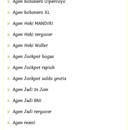
Agen habanero Dipercaya
Agen habanero XL
Agen Hoki MANDIRI
Agen Hoki tergacor
Agen Hoki Wallet
Agen Jackpot bagus
Agen Jackpot rupiah
Agen Jackpot saldo gratis
Agen Judi 24 Jam
Agen Judi BNI
Agen Judi tergacor
Agen resmi