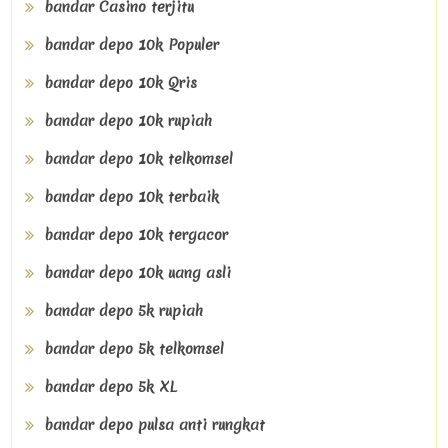
bandar Casino terjitu
bandar depo 10k Populer
bandar depo 10k Qris
bandar depo 10k rupiah
bandar depo 10k telkomsel
bandar depo 10k terbaik
bandar depo 10k tergacor
bandar depo 10k uang asli
bandar depo 5k rupiah
bandar depo 5k telkomsel
bandar depo 5k XL
bandar depo pulsa anti rungkat