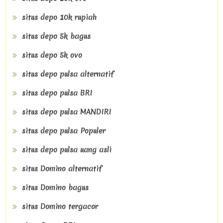
situs depo 10k rupiah
situs depo 5k bagus
situs depo 5k ovo
situs depo pulsa alternatif
situs depo pulsa BRI
situs depo pulsa MANDIRI
situs depo pulsa Populer
situs depo pulsa uang asli
situs Domino alternatif
situs Domino bagus
situs Domino tergacor