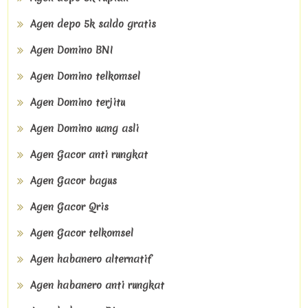
Agen depo 5k saldo gratis
Agen Domino BNI
Agen Domino telkomsel
Agen Domino terjitu
Agen Domino uang asli
Agen Gacor anti rungkat
Agen Gacor bagus
Agen Gacor Qris
Agen Gacor telkomsel
Agen habanero alternatif
Agen habanero anti rungkat