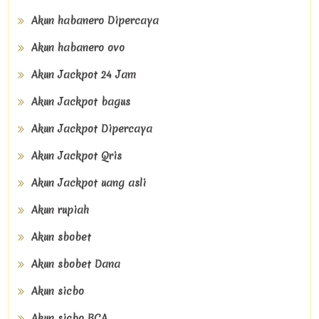
Akun habanero Dipercaya
Akun habanero ovo
Akun Jackpot 24 Jam
Akun Jackpot bagus
Akun Jackpot Dipercaya
Akun Jackpot Qris
Akun Jackpot uang asli
Akun rupiah
Akun sbobet
Akun sbobet Dana
Akun sicbo
Akun sicbo BCA