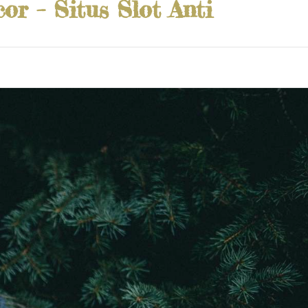
or – Situs Slot Anti