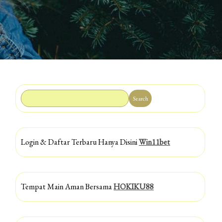
Search
Login & Daftar Terbaru Hanya Disini
Win11bet
Tempat Main Aman Bersama
HOKIKU88