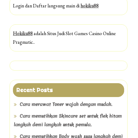
Login dan Daftar langsung main di
hokiku88
Hokiku88
adalah Situs Judi Slot Games Casino Online
Pragmatic..
Recent Posts
Cara merawat Toner wajah dengan mudah.
Cara memutihkan Skincare set untuk flek hitam
langkah demi langkah untuk pemula.
Cara memutihkan Body wash susu langkah demi