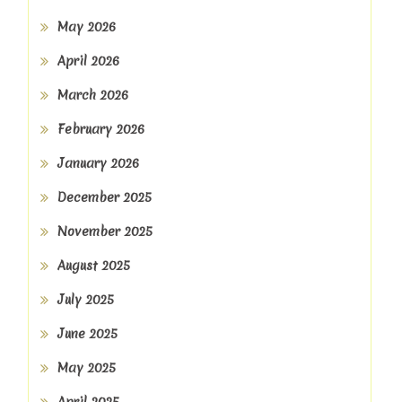
May 2026
April 2026
March 2026
February 2026
January 2026
December 2025
November 2025
August 2025
July 2025
June 2025
May 2025