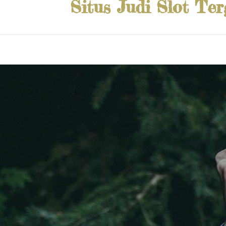
Situs Judi Slot Ter
Skip
to
content