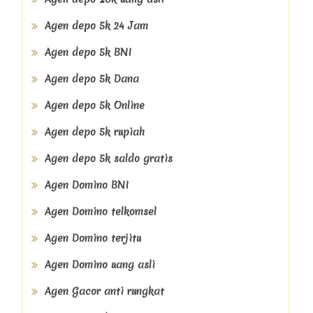
Agen depo 5k 24 Jam
Agen depo 5k BNI
Agen depo 5k Dana
Agen depo 5k Online
Agen depo 5k rupiah
Agen depo 5k saldo gratis
Agen Domino BNI
Agen Domino telkomsel
Agen Domino terjitu
Agen Domino uang asli
Agen Gacor anti rungkat