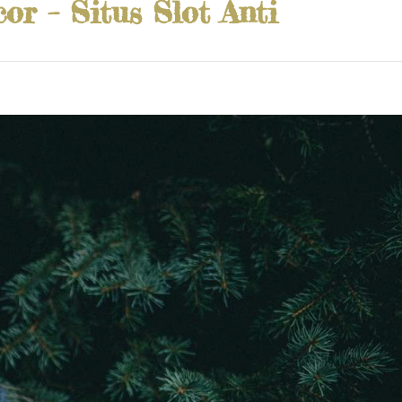
or – Situs Slot Anti