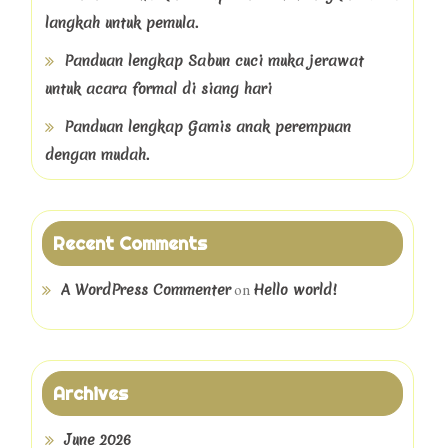
langkah untuk pemula.
Panduan lengkap Sabun cuci muka jerawat
untuk acara formal di siang hari
Panduan lengkap Gamis anak perempuan
dengan mudah.
Recent Comments
on
A WordPress Commenter
Hello world!
Archives
June 2026