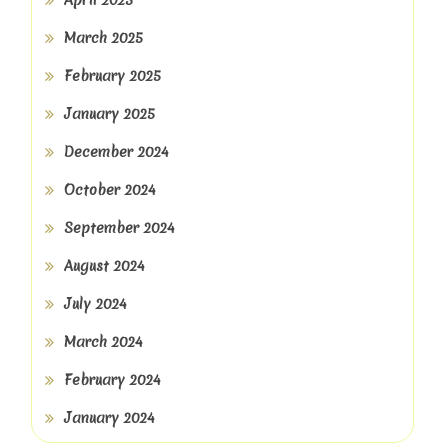
April 2025
March 2025
February 2025
January 2025
December 2024
October 2024
September 2024
August 2024
July 2024
March 2024
February 2024
January 2024