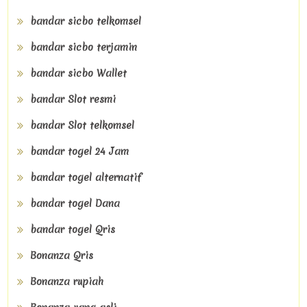
bandar sicbo telkomsel
bandar sicbo terjamin
bandar sicbo Wallet
bandar Slot resmi
bandar Slot telkomsel
bandar togel 24 Jam
bandar togel alternatif
bandar togel Dana
bandar togel Qris
Bonanza Qris
Bonanza rupiah