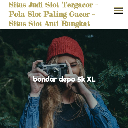
Situs Judi Slot Tergacor –
Skip
to
Pola Slot Paling Gacor –
content
Situs Slot Anti Rungkat
bandar depo 5k XL