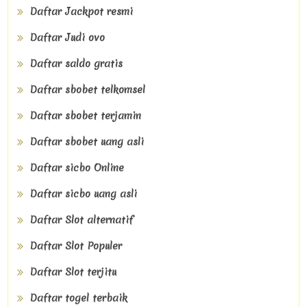
Daftar Jackpot resmi
Daftar Judi ovo
Daftar saldo gratis
Daftar sbobet telkomsel
Daftar sbobet terjamin
Daftar sbobet uang asli
Daftar sicbo Online
Daftar sicbo uang asli
Daftar Slot alternatif
Daftar Slot Populer
Daftar Slot terjitu
Daftar togel terbaik