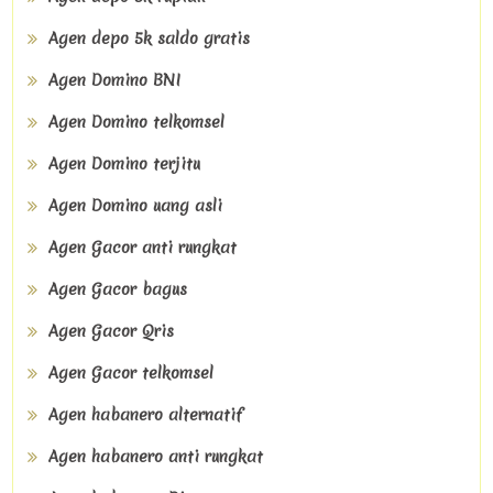
Agen depo 5k saldo gratis
Agen Domino BNI
Agen Domino telkomsel
Agen Domino terjitu
Agen Domino uang asli
Agen Gacor anti rungkat
Agen Gacor bagus
Agen Gacor Qris
Agen Gacor telkomsel
Agen habanero alternatif
Agen habanero anti rungkat