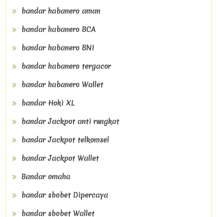
bandar habanero aman
bandar habanero BCA
bandar habanero BNI
bandar habanero tergacor
bandar habanero Wallet
bandar Hoki XL
bandar Jackpot anti rungkat
bandar Jackpot telkomsel
bandar Jackpot Wallet
Bandar omaha
bandar sbobet Dipercaya
bandar sbobet Wallet