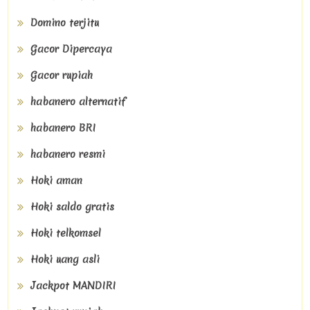
Domino terjitu
Gacor Dipercaya
Gacor rupiah
habanero alternatif
habanero BRI
habanero resmi
Hoki aman
Hoki saldo gratis
Hoki telkomsel
Hoki uang asli
Jackpot MANDIRI