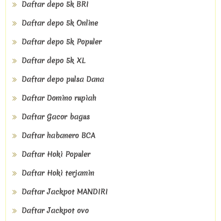
Daftar depo 5k BRI
Daftar depo 5k Online
Daftar depo 5k Populer
Daftar depo 5k XL
Daftar depo pulsa Dana
Daftar Domino rupiah
Daftar Gacor bagus
Daftar habanero BCA
Daftar Hoki Populer
Daftar Hoki terjamin
Daftar Jackpot MANDIRI
Daftar Jackpot ovo