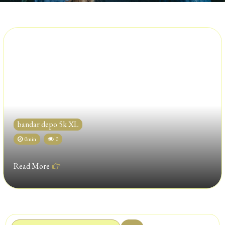
bandar depo 5k XL
0min
0
Read More