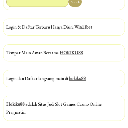
Search
Login & Daftar Terbaru Hanya Disini
Win11bet
Tempat Main Aman Bersama
HOKIKU88
Login dan Daftar langsung main di
hokiku88
Hokiku88
adalah Situs Judi Slot Games Casino Online
Pragmatic..