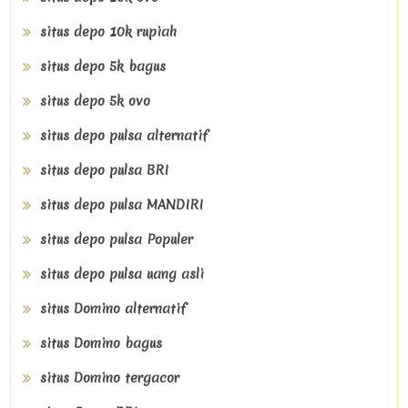
situs depo 10k rupiah
situs depo 5k bagus
situs depo 5k ovo
situs depo pulsa alternatif
situs depo pulsa BRI
situs depo pulsa MANDIRI
situs depo pulsa Populer
situs depo pulsa uang asli
situs Domino alternatif
situs Domino bagus
situs Domino tergacor