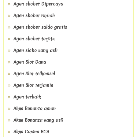
Agen sbobet Dipercaya
Agen sbobet rupiah
Agen sbobet saldo gratis
Agen sbobet terjitu
Agen sicbo uang asli
Agen Slot Dana
Agen Slot telkomsel
Agen Slot terjamin
Agen terbaik
Akun Bonanza aman
Akun Bonanza uang asli
Akun Casino BCA