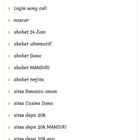
Login uang asli
nascar
sbobet 24 Jam
sbobet alternatif
sbobet Dana
sbobet MANDIRI
sbobet terjitu
situs Bonanza aman
situs Casino Dana
situs depo 10k
situs depo 10k MANDIRI
situs depo 10k ovo