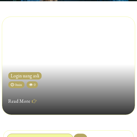
Login uang asli
0min
0
Read More