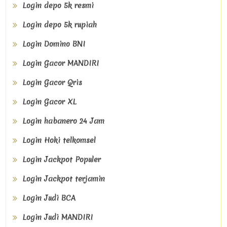
Login depo 5k resmi
Login depo 5k rupiah
Login Domino BNI
Login Gacor MANDIRI
Login Gacor Qris
Login Gacor XL
Login habanero 24 Jam
Login Hoki telkomsel
Login Jackpot Populer
Login Jackpot terjamin
Login Judi BCA
Login Judi MANDIRI