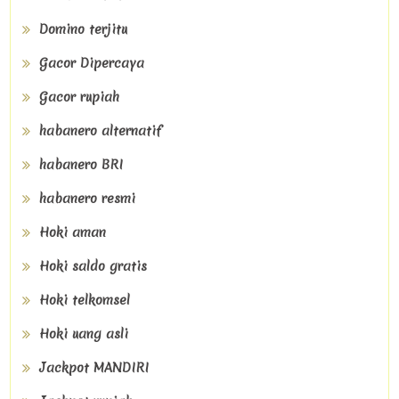
Domino terjitu
Gacor Dipercaya
Gacor rupiah
habanero alternatif
habanero BRI
habanero resmi
Hoki aman
Hoki saldo gratis
Hoki telkomsel
Hoki uang asli
Jackpot MANDIRI