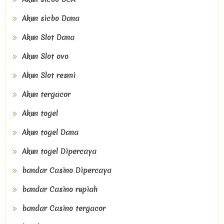
Akun sicbo Dana
Akun Slot Dana
Akun Slot ovo
Akun Slot resmi
Akun tergacor
Akun togel
Akun togel Dana
Akun togel Dipercaya
bandar Casino Dipercaya
bandar Casino rupiah
bandar Casino tergacor