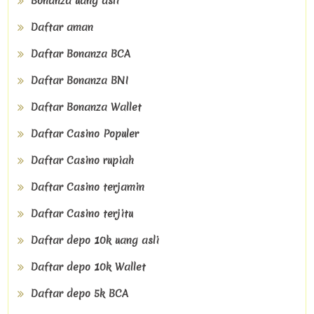
Bonanza uang asli
Daftar aman
Daftar Bonanza BCA
Daftar Bonanza BNI
Daftar Bonanza Wallet
Daftar Casino Populer
Daftar Casino rupiah
Daftar Casino terjamin
Daftar Casino terjitu
Daftar depo 10k uang asli
Daftar depo 10k Wallet
Daftar depo 5k BCA