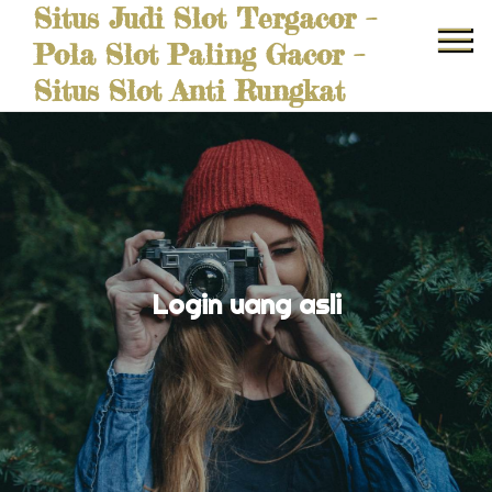
Situs Judi Slot Tergacor –
Skip
to
Pola Slot Paling Gacor –
content
Situs Slot Anti Rungkat
Login uang asli