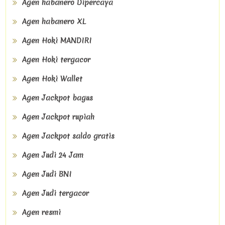
Agen habanero Dipercaya
Agen habanero XL
Agen Hoki MANDIRI
Agen Hoki tergacor
Agen Hoki Wallet
Agen Jackpot bagus
Agen Jackpot rupiah
Agen Jackpot saldo gratis
Agen Judi 24 Jam
Agen Judi BNI
Agen Judi tergacor
Agen resmi