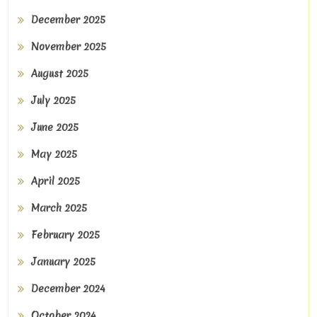
December 2025
November 2025
August 2025
July 2025
June 2025
May 2025
April 2025
March 2025
February 2025
January 2025
December 2024
October 2024