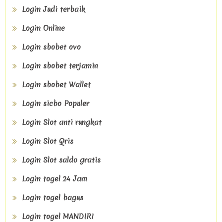
Login Judi terbaik
Login Online
Login sbobet ovo
Login sbobet terjamin
Login sbobet Wallet
Login sicbo Populer
Login Slot anti rungkat
Login Slot Qris
Login Slot saldo gratis
Login togel 24 Jam
Login togel bagus
Login togel MANDIRI