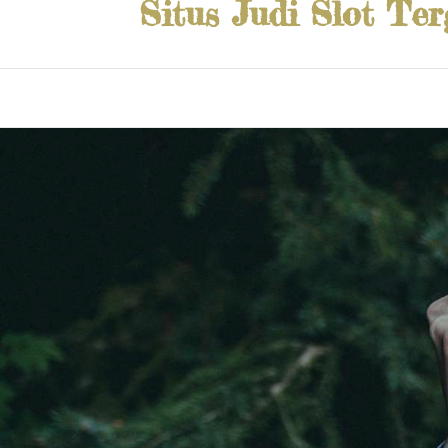
Situs Judi Slot Ter
Skip
to
content