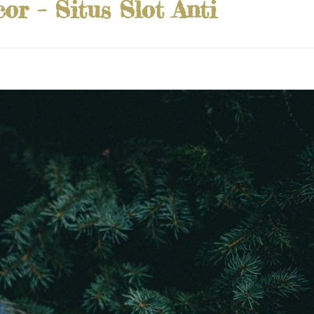
or – Situs Slot Anti