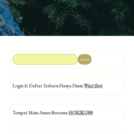
Search
Login & Daftar Terbaru Hanya Disini
Win11bet
Tempat Main Aman Bersama
HOKIKU88