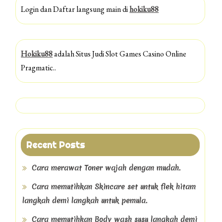
Login dan Daftar langsung main di
hokiku88
Hokiku88
adalah Situs Judi Slot Games Casino Online
Pragmatic..
Recent Posts
Cara merawat Toner wajah dengan mudah.
Cara memutihkan Skincare set untuk flek hitam
langkah demi langkah untuk pemula.
Cara memutihkan Body wash susu langkah demi