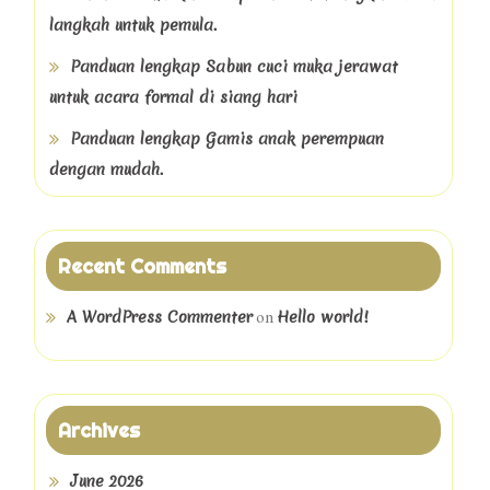
langkah untuk pemula.
Panduan lengkap Sabun cuci muka jerawat
untuk acara formal di siang hari
Panduan lengkap Gamis anak perempuan
dengan mudah.
Recent Comments
on
A WordPress Commenter
Hello world!
Archives
June 2026