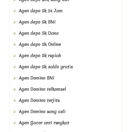
Agen depo 5k 24 Jam
Agen depo 5k BNI
Agen depo 5k Dana
Agen depo 5k Online
Agen depo 5k rupiah
Agen depo 5k saldo gratis
Agen Domino BNI
Agen Domino telkomsel
Agen Domino terjitu
Agen Domino uang asli
Agen Gacor anti rungkat