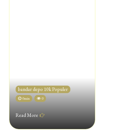
bandar depo 10k Populer
0min
0
Read More