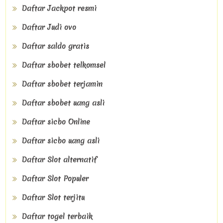
Daftar Jackpot resmi
Daftar Judi ovo
Daftar saldo gratis
Daftar sbobet telkomsel
Daftar sbobet terjamin
Daftar sbobet uang asli
Daftar sicbo Online
Daftar sicbo uang asli
Daftar Slot alternatif
Daftar Slot Populer
Daftar Slot terjitu
Daftar togel terbaik