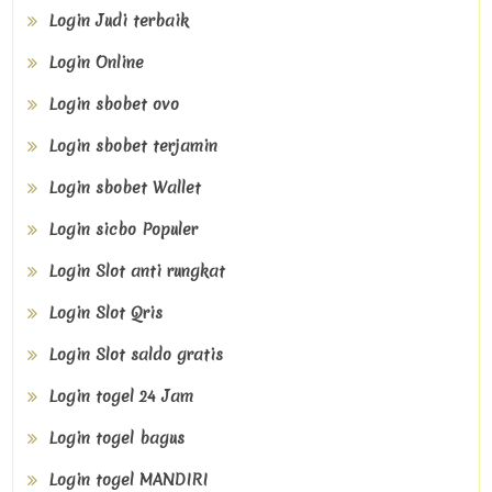
Login Judi terbaik
Login Online
Login sbobet ovo
Login sbobet terjamin
Login sbobet Wallet
Login sicbo Populer
Login Slot anti rungkat
Login Slot Qris
Login Slot saldo gratis
Login togel 24 Jam
Login togel bagus
Login togel MANDIRI