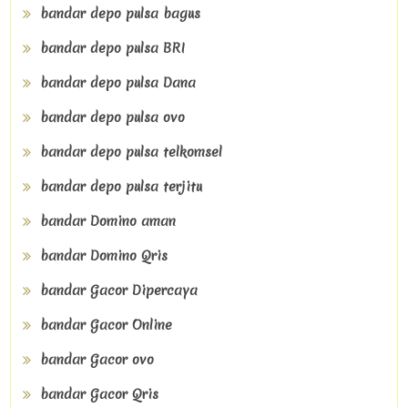
bandar depo pulsa bagus
bandar depo pulsa BRI
bandar depo pulsa Dana
bandar depo pulsa ovo
bandar depo pulsa telkomsel
bandar depo pulsa terjitu
bandar Domino aman
bandar Domino Qris
bandar Gacor Dipercaya
bandar Gacor Online
bandar Gacor ovo
bandar Gacor Qris