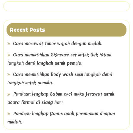
Recent Posts
Cara merawat Toner wajah dengan mudah.
Cara memutihkan Skincare set untuk flek hitam
langkah demi langkah untuk pemula.
Cara memutihkan Body wash susu langkah demi
langkah untuk pemula.
Panduan lengkap Sabun cuci muka jerawat untuk
acara formal di siang hari
Panduan lengkap Gamis anak perempuan dengan
mudah.