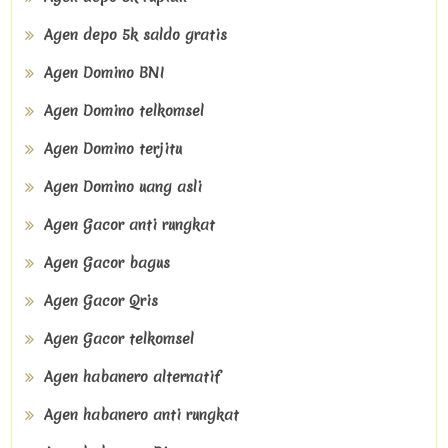
Agen depo 5k saldo gratis
Agen Domino BNI
Agen Domino telkomsel
Agen Domino terjitu
Agen Domino uang asli
Agen Gacor anti rungkat
Agen Gacor bagus
Agen Gacor Qris
Agen Gacor telkomsel
Agen habanero alternatif
Agen habanero anti rungkat