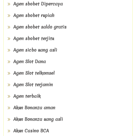
Agen sbobet Dipercaya
Agen sbobet rupiah
Agen sbobet saldo gratis
Agen sbobet terjitu
Agen sicbo uang asli
Agen Slot Dana
Agen Slot telkomsel
Agen Slot terjamin
Agen terbaik
Akun Bonanza aman
Akun Bonanza uang asli
Akun Casino BCA