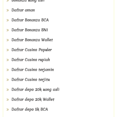
Bonanza uang asli
Daftar aman
Daftar Bonanza BCA
Daftar Bonanza BNI
Daftar Bonanza Wallet
Daftar Casino Populer
Daftar Casino rupiah
Daftar Casino terjamin
Daftar Casino terjitu
Daftar depo 10k uang asli
Daftar depo 10k Wallet
Daftar depo 5k BCA