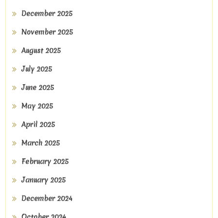
December 2025
November 2025
August 2025
July 2025
June 2025
May 2025
April 2025
March 2025
February 2025
January 2025
December 2024
October 2024