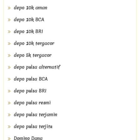
depo 10k aman
depo 10k BCA
depo 10k BRI
depo 10k tergacor
depo 5k tergacor
depo pulsa alternatif
depo pulsa BCA
depo pulsa BRI
depo pulsa resmi
depo pulsa terjamin
depo pulsa terjitu
Domino Dana