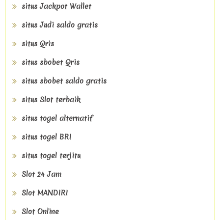
situs Jackpot Wallet
situs Judi saldo gratis
situs Qris
situs sbobet Qris
situs sbobet saldo gratis
situs Slot terbaik
situs togel alternatif
situs togel BRI
situs togel terjitu
Slot 24 Jam
Slot MANDIRI
Slot Online