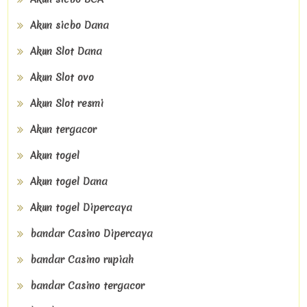
Akun sicbo Dana
Akun Slot Dana
Akun Slot ovo
Akun Slot resmi
Akun tergacor
Akun togel
Akun togel Dana
Akun togel Dipercaya
bandar Casino Dipercaya
bandar Casino rupiah
bandar Casino tergacor