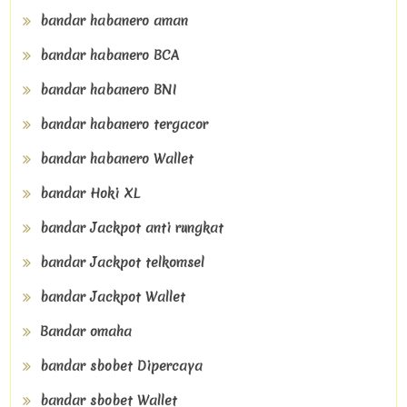
bandar habanero aman
bandar habanero BCA
bandar habanero BNI
bandar habanero tergacor
bandar habanero Wallet
bandar Hoki XL
bandar Jackpot anti rungkat
bandar Jackpot telkomsel
bandar Jackpot Wallet
Bandar omaha
bandar sbobet Dipercaya
bandar sbobet Wallet