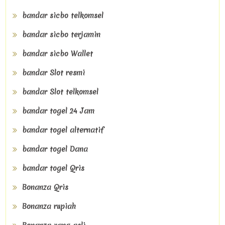
bandar sicbo telkomsel
bandar sicbo terjamin
bandar sicbo Wallet
bandar Slot resmi
bandar Slot telkomsel
bandar togel 24 Jam
bandar togel alternatif
bandar togel Dana
bandar togel Qris
Bonanza Qris
Bonanza rupiah