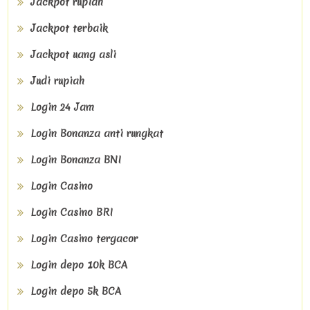
Jackpot rupiah
Jackpot terbaik
Jackpot uang asli
Judi rupiah
Login 24 Jam
Login Bonanza anti rungkat
Login Bonanza BNI
Login Casino
Login Casino BRI
Login Casino tergacor
Login depo 10k BCA
Login depo 5k BCA