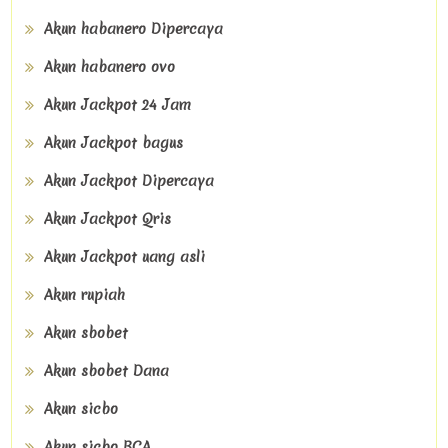
Akun habanero Dipercaya
Akun habanero ovo
Akun Jackpot 24 Jam
Akun Jackpot bagus
Akun Jackpot Dipercaya
Akun Jackpot Qris
Akun Jackpot uang asli
Akun rupiah
Akun sbobet
Akun sbobet Dana
Akun sicbo
Akun sicbo BCA