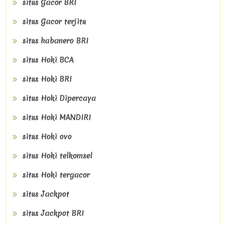
situs Gacor BRI
situs Gacor terjitu
situs habanero BRI
situs Hoki BCA
situs Hoki BRI
situs Hoki Dipercaya
situs Hoki MANDIRI
situs Hoki ovo
situs Hoki telkomsel
situs Hoki tergacor
situs Jackpot
situs Jackpot BRI