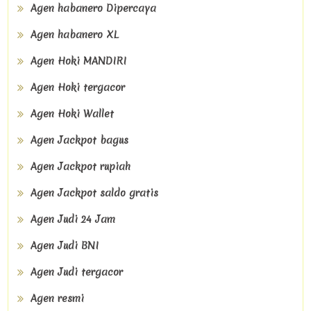
Agen habanero Dipercaya
Agen habanero XL
Agen Hoki MANDIRI
Agen Hoki tergacor
Agen Hoki Wallet
Agen Jackpot bagus
Agen Jackpot rupiah
Agen Jackpot saldo gratis
Agen Judi 24 Jam
Agen Judi BNI
Agen Judi tergacor
Agen resmi