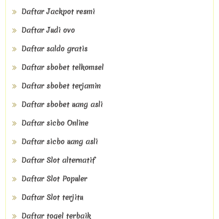
Daftar Jackpot resmi
Daftar Judi ovo
Daftar saldo gratis
Daftar sbobet telkomsel
Daftar sbobet terjamin
Daftar sbobet uang asli
Daftar sicbo Online
Daftar sicbo uang asli
Daftar Slot alternatif
Daftar Slot Populer
Daftar Slot terjitu
Daftar togel terbaik