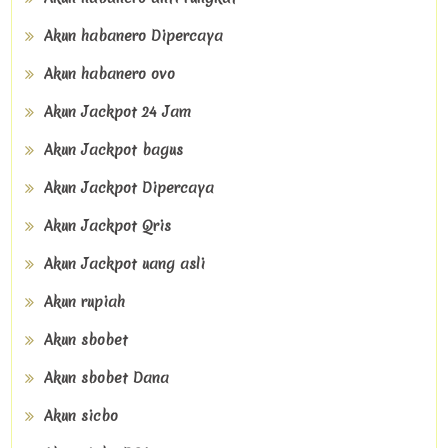
Akun habanero Dipercaya
Akun habanero ovo
Akun Jackpot 24 Jam
Akun Jackpot bagus
Akun Jackpot Dipercaya
Akun Jackpot Qris
Akun Jackpot uang asli
Akun rupiah
Akun sbobet
Akun sbobet Dana
Akun sicbo