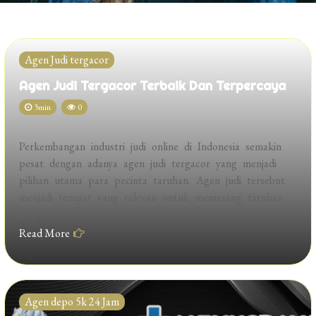
Agen Judi tergacor
Agen Judi Tergacor Terbaik Dan Terpercaya
3min
0
Perkembangan industri judi online di Indonesia semakin
pesat dengan adanya agen judi tergacor yang menjadi
pilihan utama para pecinta taruhan. Agen judi tersebut
menjadi tempat yang relevan untuk memasang taruhan
[…]
Read More
Agen depo 5k 24 Jam