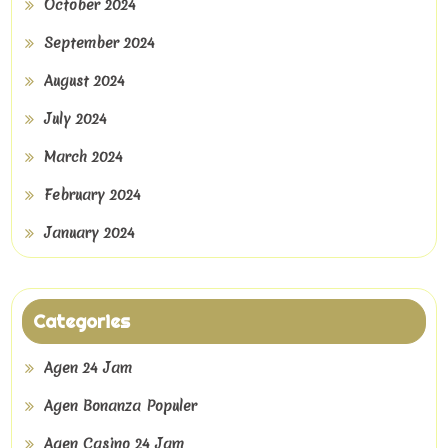
October 2024
September 2024
August 2024
July 2024
March 2024
February 2024
January 2024
Categories
Agen 24 Jam
Agen Bonanza Populer
Agen Casino 24 Jam