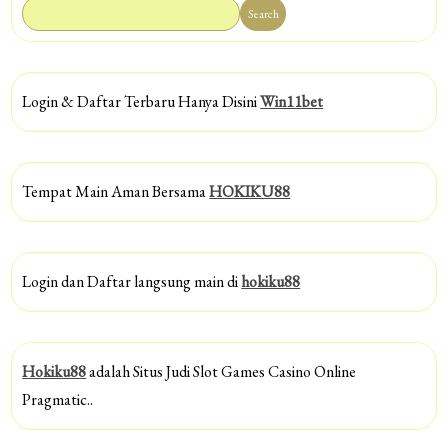
pagination
Search
Login & Daftar Terbaru Hanya Disini
Win11bet
Tempat Main Aman Bersama
HOKIKU88
Login dan Daftar langsung main di
hokiku88
Hokiku88
adalah Situs Judi Slot Games Casino Online
Pragmatic..