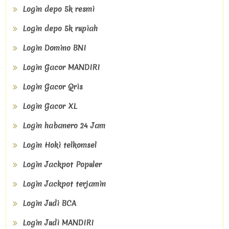
Login depo 5k resmi
Login depo 5k rupiah
Login Domino BNI
Login Gacor MANDIRI
Login Gacor Qris
Login Gacor XL
Login habanero 24 Jam
Login Hoki telkomsel
Login Jackpot Populer
Login Jackpot terjamin
Login Judi BCA
Login Judi MANDIRI