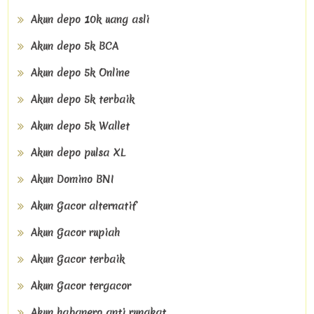
Akun depo 10k uang asli
Akun depo 5k BCA
Akun depo 5k Online
Akun depo 5k terbaik
Akun depo 5k Wallet
Akun depo pulsa XL
Akun Domino BNI
Akun Gacor alternatif
Akun Gacor rupiah
Akun Gacor terbaik
Akun Gacor tergacor
Akun habanero anti rungkat