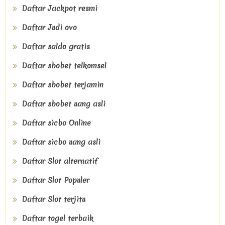
Daftar Jackpot resmi
Daftar Judi ovo
Daftar saldo gratis
Daftar sbobet telkomsel
Daftar sbobet terjamin
Daftar sbobet uang asli
Daftar sicbo Online
Daftar sicbo uang asli
Daftar Slot alternatif
Daftar Slot Populer
Daftar Slot terjitu
Daftar togel terbaik