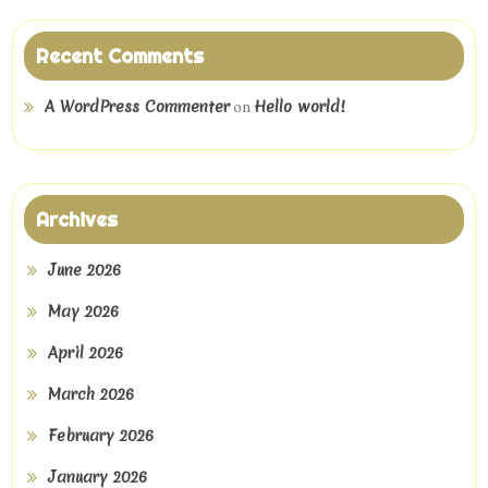
Recent Comments
on
A WordPress Commenter
Hello world!
Archives
June 2026
May 2026
April 2026
March 2026
February 2026
January 2026