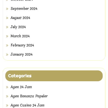
September 2024
August 2024
July 2024
March 2024
February 2024
January 2024
Categories
Agen 24 Jam
Agen Bonanza Populer
Agen Casino 24 Jam