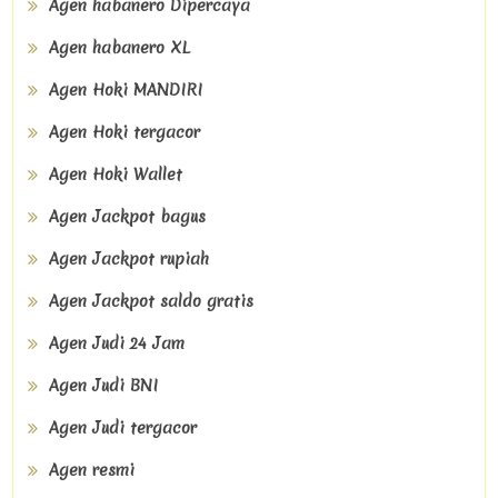
Agen habanero Dipercaya
Agen habanero XL
Agen Hoki MANDIRI
Agen Hoki tergacor
Agen Hoki Wallet
Agen Jackpot bagus
Agen Jackpot rupiah
Agen Jackpot saldo gratis
Agen Judi 24 Jam
Agen Judi BNI
Agen Judi tergacor
Agen resmi