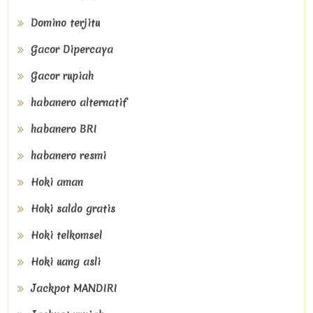
Domino terjitu
Gacor Dipercaya
Gacor rupiah
habanero alternatif
habanero BRI
habanero resmi
Hoki aman
Hoki saldo gratis
Hoki telkomsel
Hoki uang asli
Jackpot MANDIRI