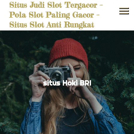
Situs Judi Slot Tergacor –
Skip
to
Pola Slot Paling Gacor –
content
Situs Slot Anti Rungkat
situs Hoki BRI