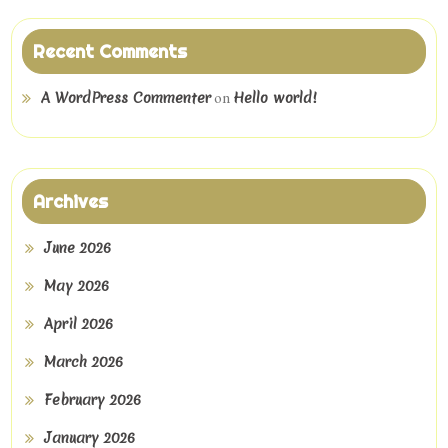
Recent Comments
on
A WordPress Commenter
Hello world!
Archives
June 2026
May 2026
April 2026
March 2026
February 2026
January 2026