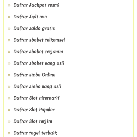
Daftar Jackpot resmi
Daftar Judi ovo
Daftar saldo gratis
Daftar sbobet telkomsel
Daftar sbobet terjamin
Daftar sbobet uang asli
Daftar sicbo Online
Daftar sicbo uang asli
Daftar Slot alternatif
Daftar Slot Populer
Daftar Slot terjitu
Daftar togel terbaik