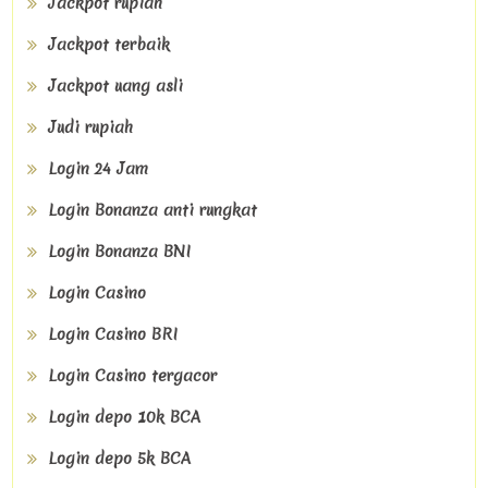
Jackpot rupiah
Jackpot terbaik
Jackpot uang asli
Judi rupiah
Login 24 Jam
Login Bonanza anti rungkat
Login Bonanza BNI
Login Casino
Login Casino BRI
Login Casino tergacor
Login depo 10k BCA
Login depo 5k BCA