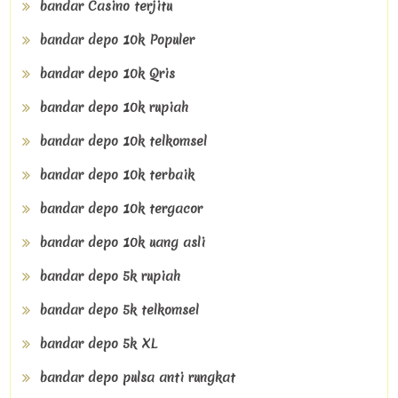
bandar Casino terjitu
bandar depo 10k Populer
bandar depo 10k Qris
bandar depo 10k rupiah
bandar depo 10k telkomsel
bandar depo 10k terbaik
bandar depo 10k tergacor
bandar depo 10k uang asli
bandar depo 5k rupiah
bandar depo 5k telkomsel
bandar depo 5k XL
bandar depo pulsa anti rungkat