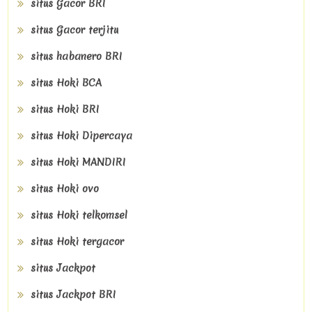
situs Gacor BRI
situs Gacor terjitu
situs habanero BRI
situs Hoki BCA
situs Hoki BRI
situs Hoki Dipercaya
situs Hoki MANDIRI
situs Hoki ovo
situs Hoki telkomsel
situs Hoki tergacor
situs Jackpot
situs Jackpot BRI