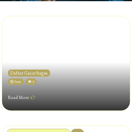
Daftar Gacor bagus
0min
0
Read More