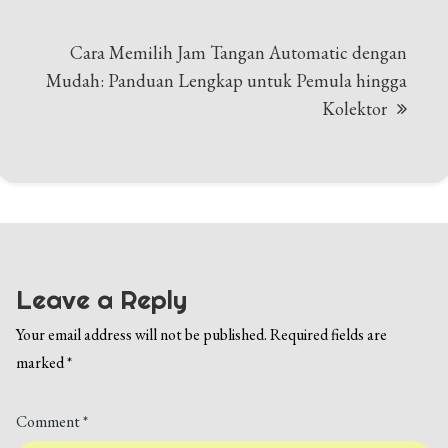
Cara Memilih Jam Tangan Automatic dengan
Mudah: Panduan Lengkap untuk Pemula hingga
Kolektor
Leave a Reply
Your email address will not be published.
Required fields are
marked
*
Comment
*