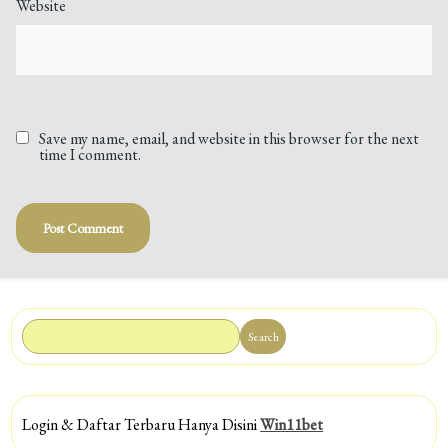
Website
Save my name, email, and website in this browser for the next
time I comment.
Search
Login & Daftar Terbaru Hanya Disini
Win11bet