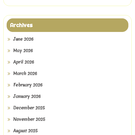
Archives
June 2026
May 2026
April 2026
March 2026
February 2026
January 2026
December 2025
November 2025
August 2025