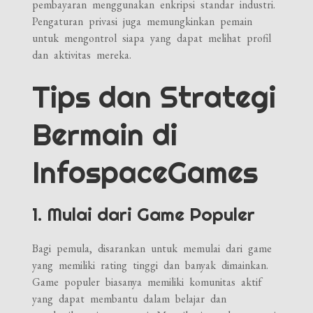
pembayaran menggunakan enkripsi standar industri.
Pengaturan privasi juga memungkinkan pemain
untuk mengontrol siapa yang dapat melihat profil
dan aktivitas mereka.
Tips dan Strategi
Bermain di
InfospaceGames
1. Mulai dari Game Populer
Bagi pemula, disarankan untuk memulai dari game
yang memiliki rating tinggi dan banyak dimainkan.
Game populer biasanya memiliki komunitas aktif
yang dapat membantu dalam belajar dan