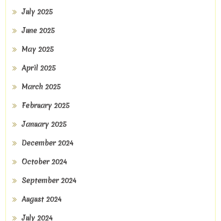
July 2025
June 2025
May 2025
April 2025
March 2025
February 2025
January 2025
December 2024
October 2024
September 2024
August 2024
July 2024