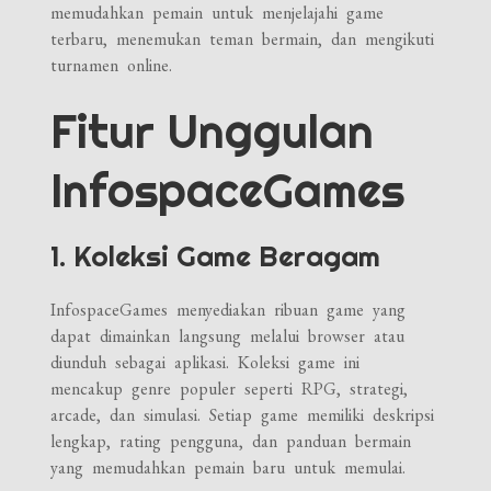
memudahkan pemain untuk menjelajahi game
terbaru, menemukan teman bermain, dan mengikuti
turnamen online.
Fitur Unggulan
InfospaceGames
1. Koleksi Game Beragam
InfospaceGames menyediakan ribuan game yang
dapat dimainkan langsung melalui browser atau
diunduh sebagai aplikasi. Koleksi game ini
mencakup genre populer seperti RPG, strategi,
arcade, dan simulasi. Setiap game memiliki deskripsi
lengkap, rating pengguna, dan panduan bermain
yang memudahkan pemain baru untuk memulai.