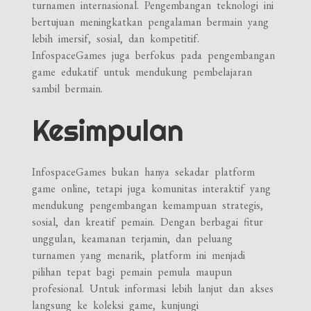
turnamen internasional. Pengembangan teknologi ini
bertujuan meningkatkan pengalaman bermain yang
lebih imersif, sosial, dan kompetitif.
InfospaceGames juga berfokus pada pengembangan
game edukatif untuk mendukung pembelajaran
sambil bermain.
Kesimpulan
InfospaceGames bukan hanya sekadar platform
game online, tetapi juga komunitas interaktif yang
mendukung pengembangan kemampuan strategis,
sosial, dan kreatif pemain. Dengan berbagai fitur
unggulan, keamanan terjamin, dan peluang
turnamen yang menarik, platform ini menjadi
pilihan tepat bagi pemain pemula maupun
profesional. Untuk informasi lebih lanjut dan akses
langsung ke koleksi game, kunjungi