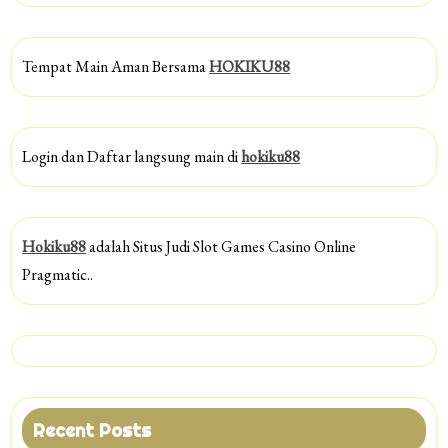
Tempat Main Aman Bersama
HOKIKU88
Login dan Daftar langsung main di
hokiku88
Hokiku88
adalah Situs Judi Slot Games Casino Online
Pragmatic..
Recent Posts