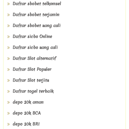
Daftar sbobet telkomsel
Daftar sbobet terjamin
Daftar sbobet uang asli
Daftar sicbo Online
Daftar sicbo uang asli
Daftar Slot alternatif
Daftar Slot Populer
Daftar Slot terjitu
Daftar togel terbaik
depo 10k aman
depo 10k BCA
depo 10k BRI