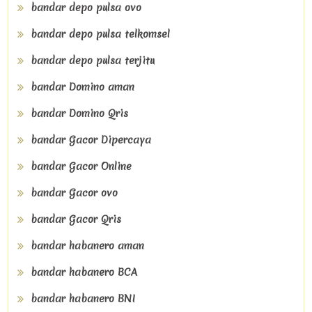
bandar depo pulsa ovo
bandar depo pulsa telkomsel
bandar depo pulsa terjitu
bandar Domino aman
bandar Domino Qris
bandar Gacor Dipercaya
bandar Gacor Online
bandar Gacor ovo
bandar Gacor Qris
bandar habanero aman
bandar habanero BCA
bandar habanero BNI