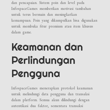
dan pencapaian. Sistem poin dan level pada
InfospaceGames memberikan motivasi tambahan
untuk terus bermain dan meningkatkan
kemampuan. Poin yang dikumpulkan bisa digunakan
untuk membuka fitur premium atau item khusus
dalam game.
Keamanan dan
Perlindungan
Pengguna
InfospaceGames menerapkan protokol keamanan
untuk melindungi data pengguna dan transaksi
dalam platform. Semua akun dilindungi dengan
autentikasi dua faktor, sementara transaksi