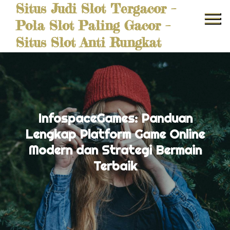
Situs Judi Slot Tergacor –
Skip
to
Pola Slot Paling Gacor –
content
Situs Slot Anti Rungkat
InfospaceGames: Panduan
Lengkap Platform Game Online
Modern dan Strategi Bermain
Terbaik