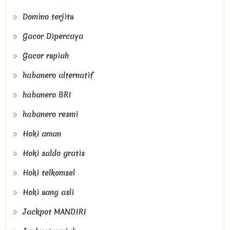
Domino terjitu
Gacor Dipercaya
Gacor rupiah
habanero alternatif
habanero BRI
habanero resmi
Hoki aman
Hoki saldo gratis
Hoki telkomsel
Hoki uang asli
Jackpot MANDIRI