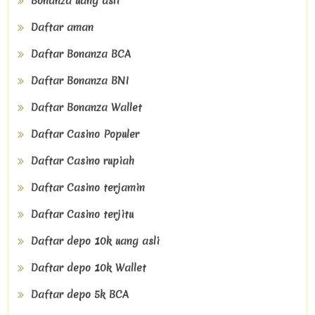
Bonanza uang asli
Daftar aman
Daftar Bonanza BCA
Daftar Bonanza BNI
Daftar Bonanza Wallet
Daftar Casino Populer
Daftar Casino rupiah
Daftar Casino terjamin
Daftar Casino terjitu
Daftar depo 10k uang asli
Daftar depo 10k Wallet
Daftar depo 5k BCA