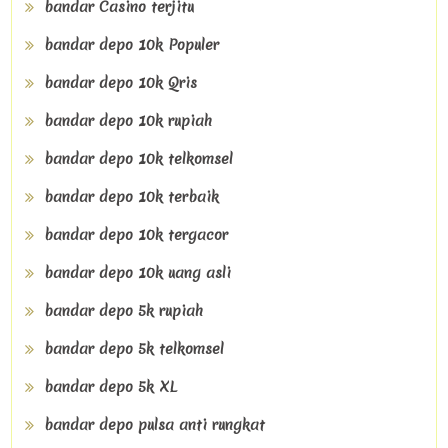
bandar Casino terjitu
bandar depo 10k Populer
bandar depo 10k Qris
bandar depo 10k rupiah
bandar depo 10k telkomsel
bandar depo 10k terbaik
bandar depo 10k tergacor
bandar depo 10k uang asli
bandar depo 5k rupiah
bandar depo 5k telkomsel
bandar depo 5k XL
bandar depo pulsa anti rungkat