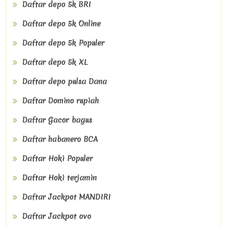
Daftar depo 5k BRI
Daftar depo 5k Online
Daftar depo 5k Populer
Daftar depo 5k XL
Daftar depo pulsa Dana
Daftar Domino rupiah
Daftar Gacor bagus
Daftar habanero BCA
Daftar Hoki Populer
Daftar Hoki terjamin
Daftar Jackpot MANDIRI
Daftar Jackpot ovo