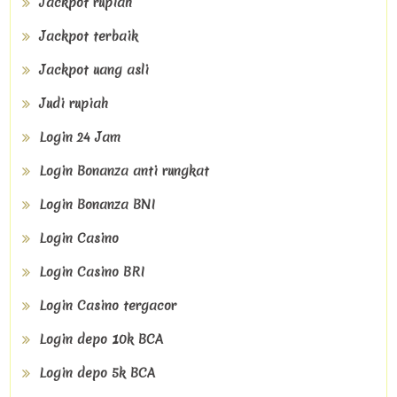
Jackpot rupiah
Jackpot terbaik
Jackpot uang asli
Judi rupiah
Login 24 Jam
Login Bonanza anti rungkat
Login Bonanza BNI
Login Casino
Login Casino BRI
Login Casino tergacor
Login depo 10k BCA
Login depo 5k BCA