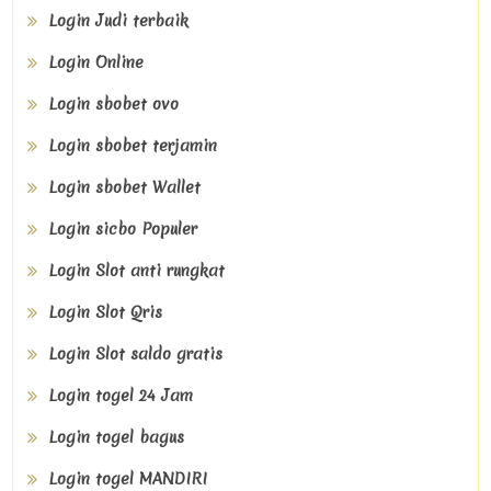
Login Judi terbaik
Login Online
Login sbobet ovo
Login sbobet terjamin
Login sbobet Wallet
Login sicbo Populer
Login Slot anti rungkat
Login Slot Qris
Login Slot saldo gratis
Login togel 24 Jam
Login togel bagus
Login togel MANDIRI