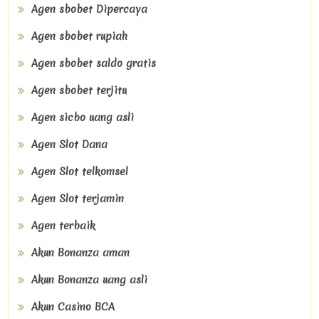
Agen sbobet Dipercaya
Agen sbobet rupiah
Agen sbobet saldo gratis
Agen sbobet terjitu
Agen sicbo uang asli
Agen Slot Dana
Agen Slot telkomsel
Agen Slot terjamin
Agen terbaik
Akun Bonanza aman
Akun Bonanza uang asli
Akun Casino BCA