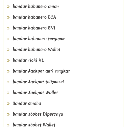
bandar habanero aman
bandar habanero BCA
bandar habanero BNI
bandar habanero tergacor
bandar habanero Wallet
bandar Hoki XL
bandar Jackpot anti rungkat
bandar Jackpot telkomsel
bandar Jackpot Wallet
Bandar omaha
bandar sbobet Dipercaya
bandar sbobet Wallet