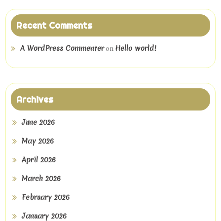
Recent Comments
on
A WordPress Commenter
Hello world!
Archives
June 2026
May 2026
April 2026
March 2026
February 2026
January 2026