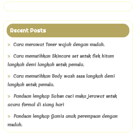
Recent Posts
Cara merawat Toner wajah dengan mudah.
Cara memutihkan Skincare set untuk flek hitam
langkah demi langkah untuk pemula.
Cara memutihkan Body wash susu langkah demi
langkah untuk pemula.
Panduan lengkap Sabun cuci muka jerawat untuk
acara formal di siang hari
Panduan lengkap Gamis anak perempuan dengan
mudah.