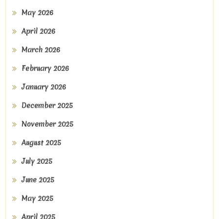
May 2026
April 2026
March 2026
February 2026
January 2026
December 2025
November 2025
August 2025
July 2025
June 2025
May 2025
April 2025