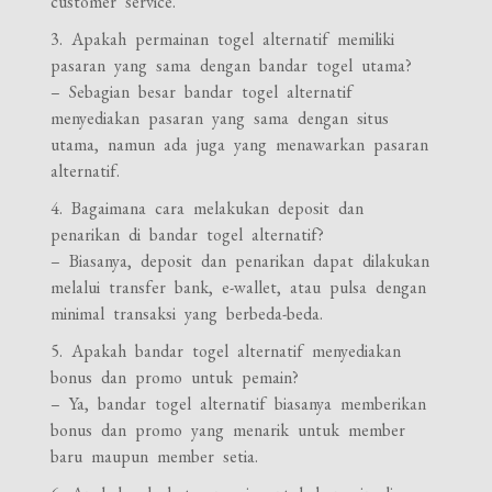
customer service.
3. Apakah permainan togel alternatif memiliki
pasaran yang sama dengan bandar togel utama?
– Sebagian besar bandar togel alternatif
menyediakan pasaran yang sama dengan situs
utama, namun ada juga yang menawarkan pasaran
alternatif.
4. Bagaimana cara melakukan deposit dan
penarikan di bandar togel alternatif?
– Biasanya, deposit dan penarikan dapat dilakukan
melalui transfer bank, e-wallet, atau pulsa dengan
minimal transaksi yang berbeda-beda.
5. Apakah bandar togel alternatif menyediakan
bonus dan promo untuk pemain?
– Ya, bandar togel alternatif biasanya memberikan
bonus dan promo yang menarik untuk member
baru maupun member setia.