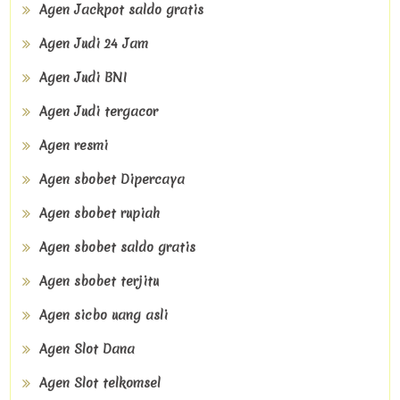
Agen Jackpot saldo gratis
Agen Judi 24 Jam
Agen Judi BNI
Agen Judi tergacor
Agen resmi
Agen sbobet Dipercaya
Agen sbobet rupiah
Agen sbobet saldo gratis
Agen sbobet terjitu
Agen sicbo uang asli
Agen Slot Dana
Agen Slot telkomsel