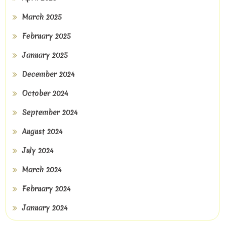
March 2025
February 2025
January 2025
December 2024
October 2024
September 2024
August 2024
July 2024
March 2024
February 2024
January 2024