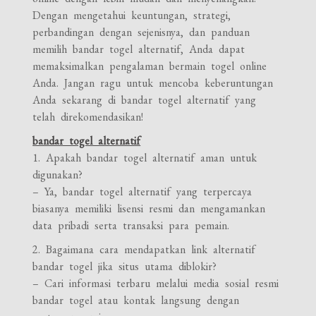
Dengan mengetahui keuntungan, strategi,
perbandingan dengan sejenisnya, dan panduan
memilih bandar togel alternatif, Anda dapat
memaksimalkan pengalaman bermain togel online
Anda. Jangan ragu untuk mencoba keberuntungan
Anda sekarang di bandar togel alternatif yang
telah direkomendasikan!
bandar togel alternatif
1. Apakah bandar togel alternatif aman untuk
digunakan?
– Ya, bandar togel alternatif yang terpercaya
biasanya memiliki lisensi resmi dan mengamankan
data pribadi serta transaksi para pemain.
2. Bagaimana cara mendapatkan link alternatif
bandar togel jika situs utama diblokir?
– Cari informasi terbaru melalui media sosial resmi
bandar togel atau kontak langsung dengan