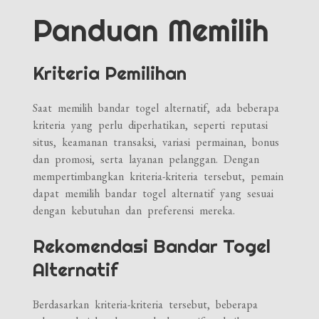
Panduan Memilih
Kriteria Pemilihan
Saat memilih bandar togel alternatif, ada beberapa
kriteria yang perlu diperhatikan, seperti reputasi
situs, keamanan transaksi, variasi permainan, bonus
dan promosi, serta layanan pelanggan. Dengan
mempertimbangkan kriteria-kriteria tersebut, pemain
dapat memilih bandar togel alternatif yang sesuai
dengan kebutuhan dan preferensi mereka.
Rekomendasi Bandar Togel
Alternatif
Berdasarkan kriteria-kriteria tersebut, beberapa