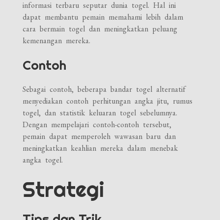
informasi terbaru seputar dunia togel. Hal ini
dapat membantu pemain memahami lebih dalam
cara bermain togel dan meningkatkan peluang
kemenangan mereka.
Contoh
Sebagai contoh, beberapa bandar togel alternatif
menyediakan contoh perhitungan angka jitu, rumus
togel, dan statistik keluaran togel sebelumnya.
Dengan mempelajari contoh-contoh tersebut,
pemain dapat memperoleh wawasan baru dan
meningkatkan keahlian mereka dalam menebak
angka togel.
Strategi
Tips dan Trik