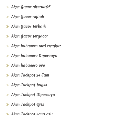
Akun Gacor alternatif
Akun Gacor rupiah
Akun Gacor terbaik
Akun Gacor tergacor
Akun habanero anti rungkat
Akun habanero Dipercaya
Akun habanero ovo
Akun Jackpot 24 Jam
Akun Jackpot bagus
Akun Jackpot Dipercaya
Akun Jackpot Qris
Akun Jackpot uang asli