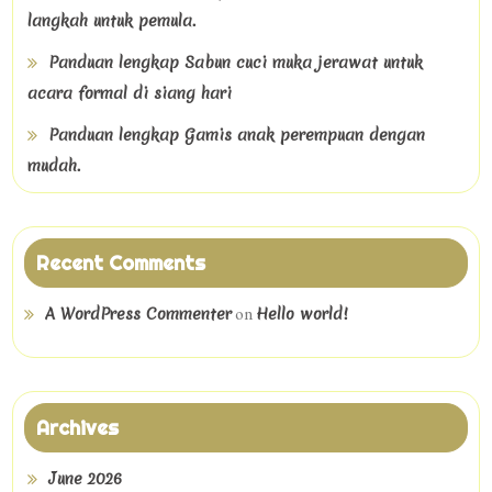
langkah untuk pemula.
Panduan lengkap Sabun cuci muka jerawat untuk
acara formal di siang hari
Panduan lengkap Gamis anak perempuan dengan
mudah.
Recent Comments
on
A WordPress Commenter
Hello world!
Archives
June 2026