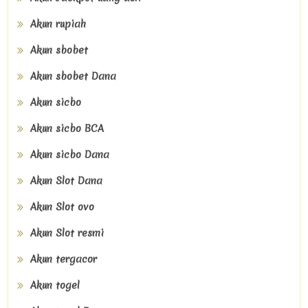
Akun rupiah
Akun sbobet
Akun sbobet Dana
Akun sicbo
Akun sicbo BCA
Akun sicbo Dana
Akun Slot Dana
Akun Slot ovo
Akun Slot resmi
Akun tergacor
Akun togel