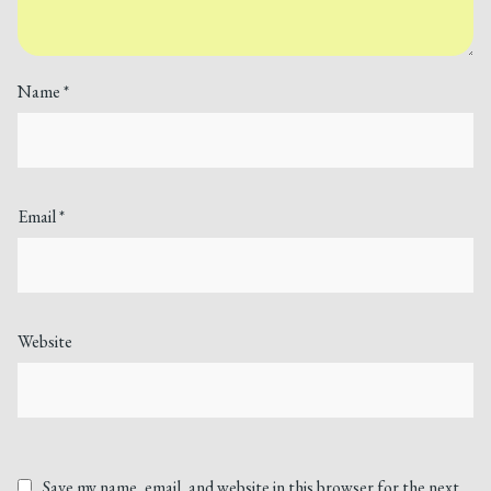
Name
*
Email
*
Website
Save my name, email, and website in this browser for the next