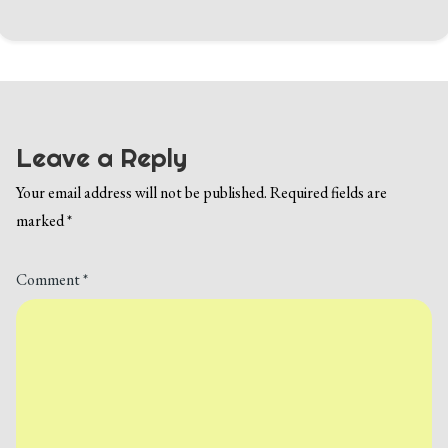
Leave a Reply
Your email address will not be published.
Required fields are
marked
*
Comment
*