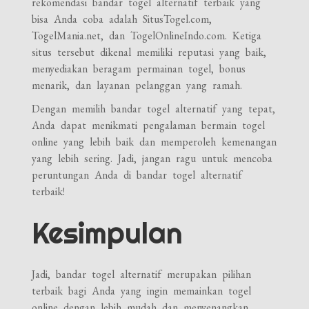
rekomendasi bandar togel alternatif terbaik yang
bisa Anda coba adalah SitusTogel.com,
TogelMania.net, dan TogelOnlineIndo.com. Ketiga
situs tersebut dikenal memiliki reputasi yang baik,
menyediakan beragam permainan togel, bonus
menarik, dan layanan pelanggan yang ramah.
Dengan memilih bandar togel alternatif yang tepat,
Anda dapat menikmati pengalaman bermain togel
online yang lebih baik dan memperoleh kemenangan
yang lebih sering. Jadi, jangan ragu untuk mencoba
peruntungan Anda di bandar togel alternatif
terbaik!
Kesimpulan
Jadi, bandar togel alternatif merupakan pilihan
terbaik bagi Anda yang ingin memainkan togel
online dengan lebih mudah dan menyenangkan.