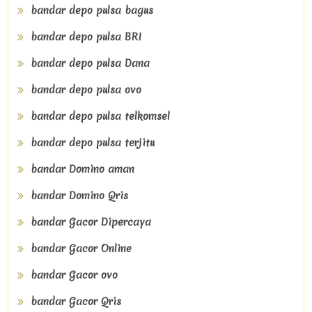
bandar depo pulsa bagus
bandar depo pulsa BRI
bandar depo pulsa Dana
bandar depo pulsa ovo
bandar depo pulsa telkomsel
bandar depo pulsa terjitu
bandar Domino aman
bandar Domino Qris
bandar Gacor Dipercaya
bandar Gacor Online
bandar Gacor ovo
bandar Gacor Qris