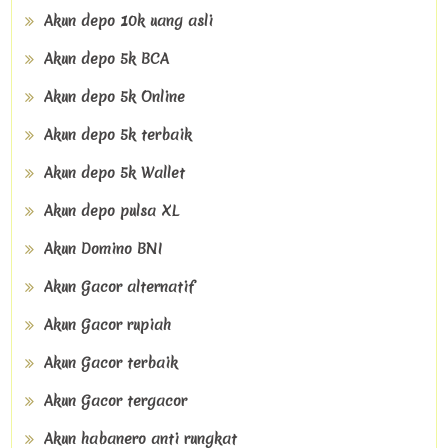
Akun depo 10k uang asli
Akun depo 5k BCA
Akun depo 5k Online
Akun depo 5k terbaik
Akun depo 5k Wallet
Akun depo pulsa XL
Akun Domino BNI
Akun Gacor alternatif
Akun Gacor rupiah
Akun Gacor terbaik
Akun Gacor tergacor
Akun habanero anti rungkat