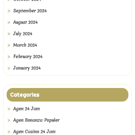
September 2024
August 2024
July 2024
March 2024
February 2024
January 2024
Categories
Agen 24 Jam
Agen Bonanza Populer
Agen Casino 24 Jam