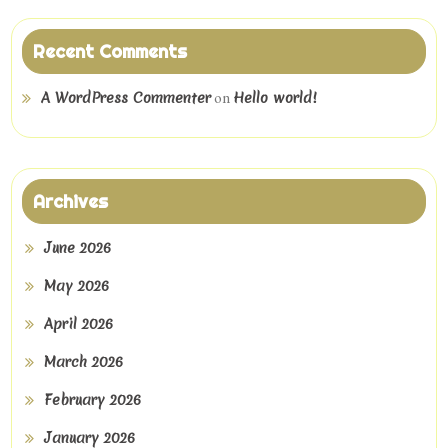
Recent Comments
on
A WordPress Commenter
Hello world!
Archives
June 2026
May 2026
April 2026
March 2026
February 2026
January 2026