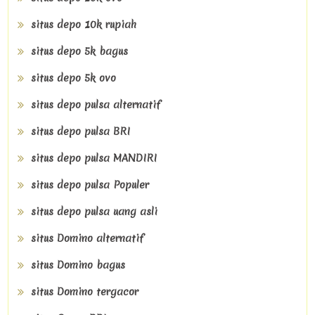
situs depo 10k rupiah
situs depo 5k bagus
situs depo 5k ovo
situs depo pulsa alternatif
situs depo pulsa BRI
situs depo pulsa MANDIRI
situs depo pulsa Populer
situs depo pulsa uang asli
situs Domino alternatif
situs Domino bagus
situs Domino tergacor