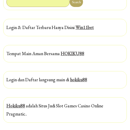
Search
Login & Daftar Terbaru Hanya Disini
Win11bet
Tempat Main Aman Bersama
HOKIKU88
Login dan Daftar langsung main di
hokiku88
Hokiku88
adalah Situs Judi Slot Games Casino Online
Pragmatic..