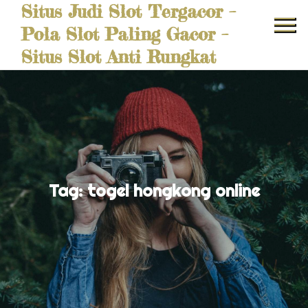
Situs Judi Slot Tergacor –
Skip
to
Pola Slot Paling Gacor –
content
Situs Slot Anti Rungkat
Tag:
togel hongkong online