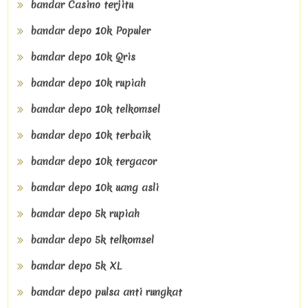
bandar Casino terjitu
bandar depo 10k Populer
bandar depo 10k Qris
bandar depo 10k rupiah
bandar depo 10k telkomsel
bandar depo 10k terbaik
bandar depo 10k tergacor
bandar depo 10k uang asli
bandar depo 5k rupiah
bandar depo 5k telkomsel
bandar depo 5k XL
bandar depo pulsa anti rungkat