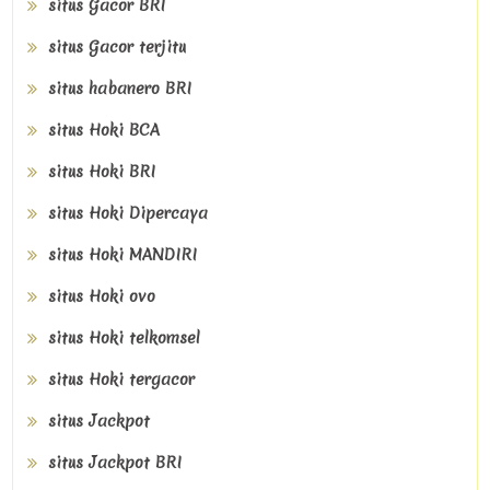
situs Gacor BRI
situs Gacor terjitu
situs habanero BRI
situs Hoki BCA
situs Hoki BRI
situs Hoki Dipercaya
situs Hoki MANDIRI
situs Hoki ovo
situs Hoki telkomsel
situs Hoki tergacor
situs Jackpot
situs Jackpot BRI