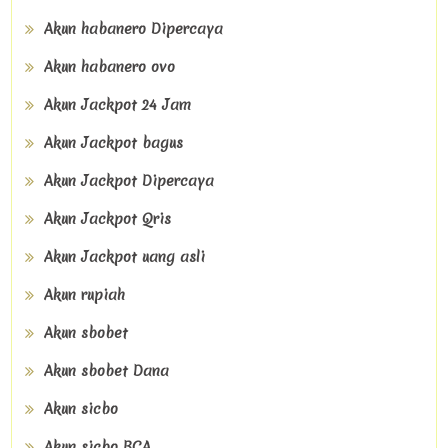
Akun habanero Dipercaya
Akun habanero ovo
Akun Jackpot 24 Jam
Akun Jackpot bagus
Akun Jackpot Dipercaya
Akun Jackpot Qris
Akun Jackpot uang asli
Akun rupiah
Akun sbobet
Akun sbobet Dana
Akun sicbo
Akun sicbo BCA