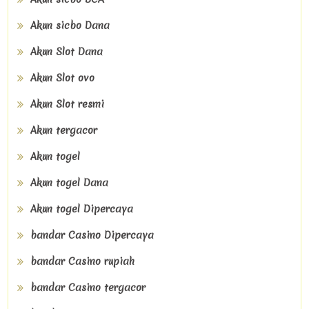
Akun sicbo Dana
Akun Slot Dana
Akun Slot ovo
Akun Slot resmi
Akun tergacor
Akun togel
Akun togel Dana
Akun togel Dipercaya
bandar Casino Dipercaya
bandar Casino rupiah
bandar Casino tergacor