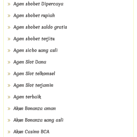
Agen sbobet Dipercaya
Agen sbobet rupiah
Agen sbobet saldo gratis
Agen sbobet terjitu
Agen sicbo uang asli
Agen Slot Dana
Agen Slot telkomsel
Agen Slot terjamin
Agen terbaik
Akun Bonanza aman
Akun Bonanza uang asli
Akun Casino BCA