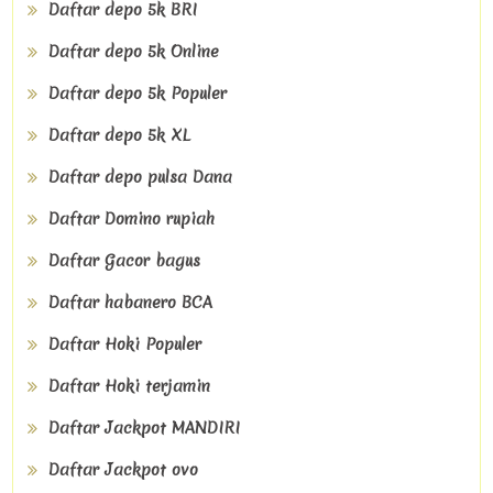
Daftar depo 5k BRI
Daftar depo 5k Online
Daftar depo 5k Populer
Daftar depo 5k XL
Daftar depo pulsa Dana
Daftar Domino rupiah
Daftar Gacor bagus
Daftar habanero BCA
Daftar Hoki Populer
Daftar Hoki terjamin
Daftar Jackpot MANDIRI
Daftar Jackpot ovo