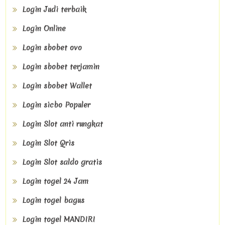
Login Judi terbaik
Login Online
Login sbobet ovo
Login sbobet terjamin
Login sbobet Wallet
Login sicbo Populer
Login Slot anti rungkat
Login Slot Qris
Login Slot saldo gratis
Login togel 24 Jam
Login togel bagus
Login togel MANDIRI