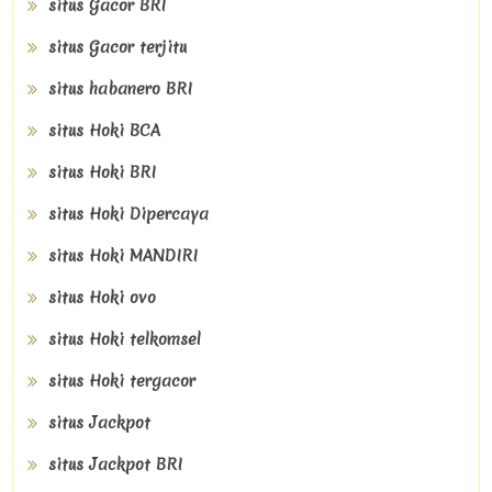
situs Gacor BRI
situs Gacor terjitu
situs habanero BRI
situs Hoki BCA
situs Hoki BRI
situs Hoki Dipercaya
situs Hoki MANDIRI
situs Hoki ovo
situs Hoki telkomsel
situs Hoki tergacor
situs Jackpot
situs Jackpot BRI