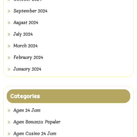
September 2024
August 2024
July 2024
March 2024
February 2024
January 2024
Categories
Agen 24 Jam
Agen Bonanza Populer
Agen Casino 24 Jam