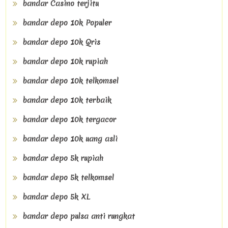
bandar Casino terjitu
bandar depo 10k Populer
bandar depo 10k Qris
bandar depo 10k rupiah
bandar depo 10k telkomsel
bandar depo 10k terbaik
bandar depo 10k tergacor
bandar depo 10k uang asli
bandar depo 5k rupiah
bandar depo 5k telkomsel
bandar depo 5k XL
bandar depo pulsa anti rungkat