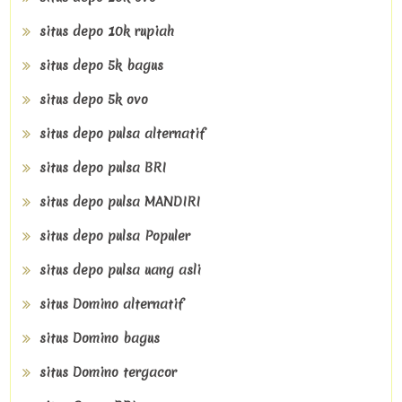
situs depo 10k rupiah
situs depo 5k bagus
situs depo 5k ovo
situs depo pulsa alternatif
situs depo pulsa BRI
situs depo pulsa MANDIRI
situs depo pulsa Populer
situs depo pulsa uang asli
situs Domino alternatif
situs Domino bagus
situs Domino tergacor