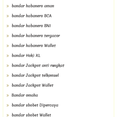
bandar habanero aman
bandar habanero BCA
bandar habanero BNI
bandar habanero tergacor
bandar habanero Wallet
bandar Hoki XL
bandar Jackpot anti rungkat
bandar Jackpot telkomsel
bandar Jackpot Wallet
Bandar omaha
bandar sbobet Dipercaya
bandar sbobet Wallet