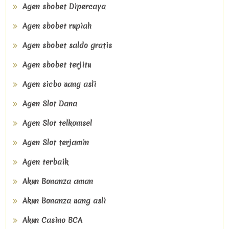
Agen sbobet Dipercaya
Agen sbobet rupiah
Agen sbobet saldo gratis
Agen sbobet terjitu
Agen sicbo uang asli
Agen Slot Dana
Agen Slot telkomsel
Agen Slot terjamin
Agen terbaik
Akun Bonanza aman
Akun Bonanza uang asli
Akun Casino BCA