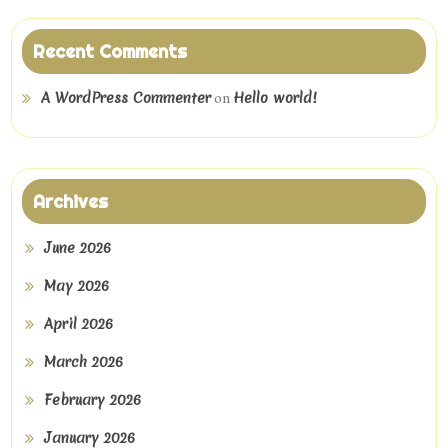
Recent Comments
on
A WordPress Commenter
Hello world!
Archives
June 2026
May 2026
April 2026
March 2026
February 2026
January 2026