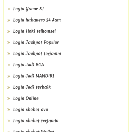
Login Gacor XL
Login habanero 24 Jam
Login Hoki telkomsel
Login Jackpot Populer
Login Jackpot terjamin
Login Judi BCA
Login Judi MANDIRI
Login Judi terbaik
Login Online
Login sbobet ovo
Login sbobet terjamin