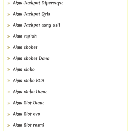
Akun Jackpot Dipercaya
Akun Jackpot Qris
Akun Jackpot uang asli
Akun rupiah
Akun sbobet
Akun sbobet Dana
Akun sicbo
Akun sicbo BCA
Akun sicbo Dana
Akun Slot Dana
Akun Slot ovo
Akun Slot resmi