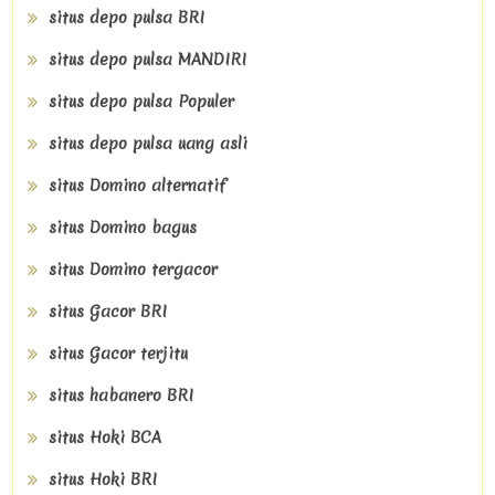
situs depo pulsa BRI
situs depo pulsa MANDIRI
situs depo pulsa Populer
situs depo pulsa uang asli
situs Domino alternatif
situs Domino bagus
situs Domino tergacor
situs Gacor BRI
situs Gacor terjitu
situs habanero BRI
situs Hoki BCA
situs Hoki BRI