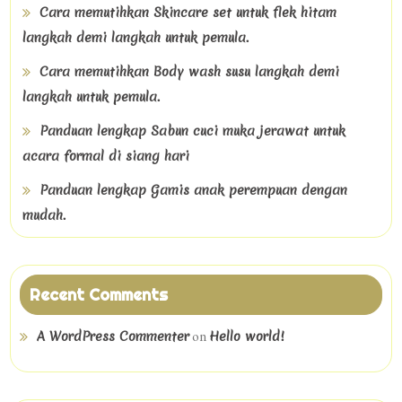
Cara memutihkan Skincare set untuk flek hitam
langkah demi langkah untuk pemula.
Cara memutihkan Body wash susu langkah demi
langkah untuk pemula.
Panduan lengkap Sabun cuci muka jerawat untuk
acara formal di siang hari
Panduan lengkap Gamis anak perempuan dengan
mudah.
Recent Comments
on
A WordPress Commenter
Hello world!