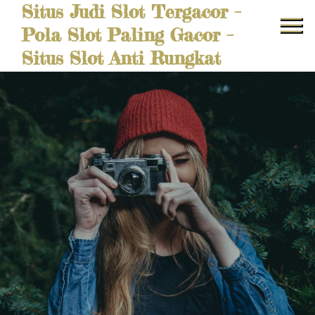
Situs Judi Slot Tergacor –
Skip
to
Pola Slot Paling Gacor –
content
Situs Slot Anti Rungkat