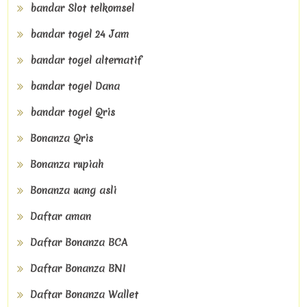
bandar Slot telkomsel
bandar togel 24 Jam
bandar togel alternatif
bandar togel Dana
bandar togel Qris
Bonanza Qris
Bonanza rupiah
Bonanza uang asli
Daftar aman
Daftar Bonanza BCA
Daftar Bonanza BNI
Daftar Bonanza Wallet