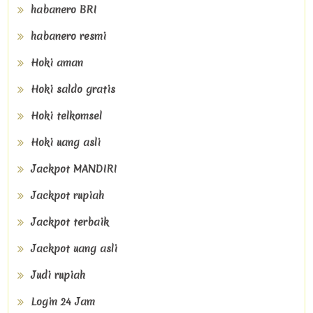
habanero BRI
habanero resmi
Hoki aman
Hoki saldo gratis
Hoki telkomsel
Hoki uang asli
Jackpot MANDIRI
Jackpot rupiah
Jackpot terbaik
Jackpot uang asli
Judi rupiah
Login 24 Jam