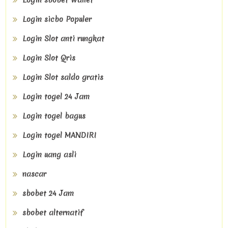
Login sbobet Wallet
Login sicbo Populer
Login Slot anti rungkat
Login Slot Qris
Login Slot saldo gratis
Login togel 24 Jam
Login togel bagus
Login togel MANDIRI
Login uang asli
nascar
sbobet 24 Jam
sbobet alternatif