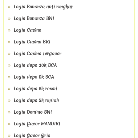
Login Bonanza anti rungkat
Login Bonanza BNI
Login Casino
Login Casino BRI
Login Casino tergacor
Login depo 10k BCA
Login depo 5k BCA
Login depo 5k resmi
Login depo 5k rupiah
Login Domino BNI
Login Gacor MANDIRI
Login Gacor Qris