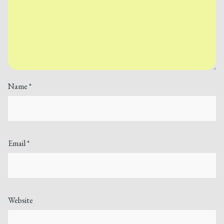
Name
*
Email
*
Website