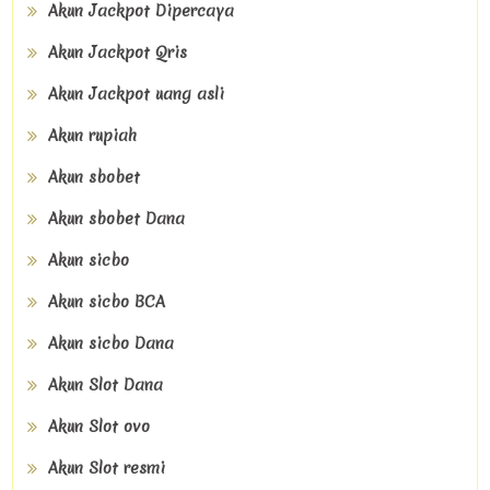
Akun Jackpot Dipercaya
Akun Jackpot Qris
Akun Jackpot uang asli
Akun rupiah
Akun sbobet
Akun sbobet Dana
Akun sicbo
Akun sicbo BCA
Akun sicbo Dana
Akun Slot Dana
Akun Slot ovo
Akun Slot resmi