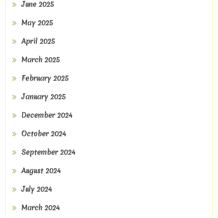
June 2025
May 2025
April 2025
March 2025
February 2025
January 2025
December 2024
October 2024
September 2024
August 2024
July 2024
March 2024