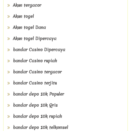
Akun tergacor
Akun togel
Akun togel Dana
Akun togel Dipercaya
bandar Casino Dipercaya
bandar Casino rupiah
bandar Casino tergacor
bandar Casino terjitu
bandar depo 10k Populer
bandar depo 10k Qris
bandar depo 10k rupiah
bandar depo 10k telkomsel