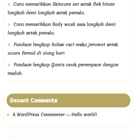
Cara memutihkan Skincare set untuk flek hitam
langkah demi langkah untuk pemula.
Cara memutihkan Body wash susu langkah demi
langkah untuk pemula.
Panduan lengkap Sabun cuci muka jerawat untuk
acara formal di siang hari
Panduan lengkap Gamis anak perempuan dengan
mudah.
Recent Comments
on
A WordPress Commenter
Hello world!