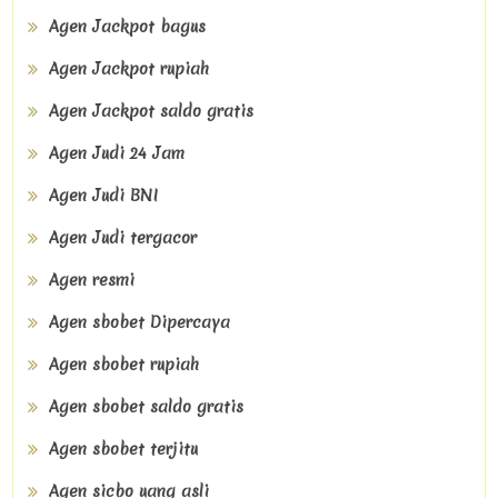
Agen Jackpot bagus
Agen Jackpot rupiah
Agen Jackpot saldo gratis
Agen Judi 24 Jam
Agen Judi BNI
Agen Judi tergacor
Agen resmi
Agen sbobet Dipercaya
Agen sbobet rupiah
Agen sbobet saldo gratis
Agen sbobet terjitu
Agen sicbo uang asli