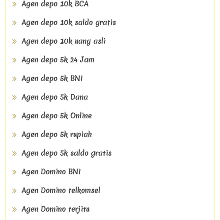
Agen depo 10k BCA
Agen depo 10k saldo gratis
Agen depo 10k uang asli
Agen depo 5k 24 Jam
Agen depo 5k BNI
Agen depo 5k Dana
Agen depo 5k Online
Agen depo 5k rupiah
Agen depo 5k saldo gratis
Agen Domino BNI
Agen Domino telkomsel
Agen Domino terjitu