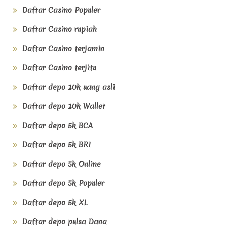
Daftar Casino Populer
Daftar Casino rupiah
Daftar Casino terjamin
Daftar Casino terjitu
Daftar depo 10k uang asli
Daftar depo 10k Wallet
Daftar depo 5k BCA
Daftar depo 5k BRI
Daftar depo 5k Online
Daftar depo 5k Populer
Daftar depo 5k XL
Daftar depo pulsa Dana