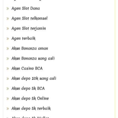
Agen Slot Dana
Agen Slot telkomsel
Agen Slot terjamin
Agen terbaik
Akun Bonanza aman
Akun Bonanza uang asli
Akun Casino BCA
Akun depo 10k uang asli
Akun depo 5k BCA
Akun depo 5k Online
Akun depo 5k terbaik