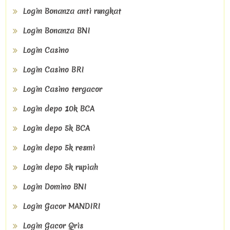
Login Bonanza anti rungkat
Login Bonanza BNI
Login Casino
Login Casino BRI
Login Casino tergacor
Login depo 10k BCA
Login depo 5k BCA
Login depo 5k resmi
Login depo 5k rupiah
Login Domino BNI
Login Gacor MANDIRI
Login Gacor Qris