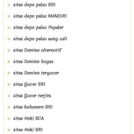
situs depo pulsa BRI
situs depo pulsa MANDIRI
situs depo pulsa Populer
situs depo pulsa uang asli
situs Domino alternatif
situs Domino bagus
situs Domino tergacor
situs Gacor BRI
situs Gacor terjitu
situs habanero BRI
situs Hoki BCA
situs Hoki BRI