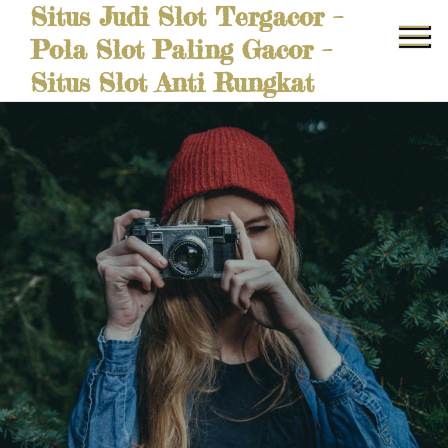
Situs Judi Slot Tergacor –
Skip
to
Pola Slot Paling Gacor –
content
Situs Slot Anti Rungkat