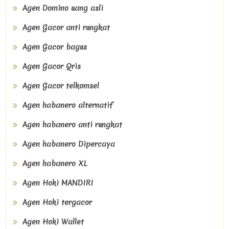
Agen Domino uang asli
Agen Gacor anti rungkat
Agen Gacor bagus
Agen Gacor Qris
Agen Gacor telkomsel
Agen habanero alternatif
Agen habanero anti rungkat
Agen habanero Dipercaya
Agen habanero XL
Agen Hoki MANDIRI
Agen Hoki tergacor
Agen Hoki Wallet