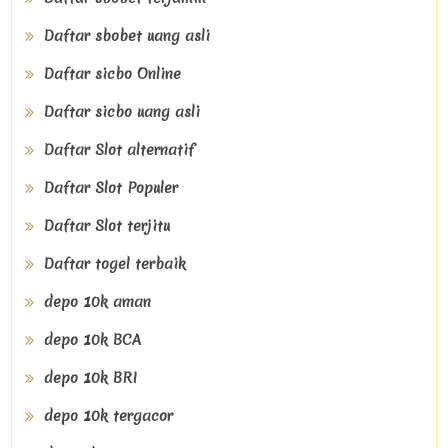
Daftar sbobet uang asli
Daftar sicbo Online
Daftar sicbo uang asli
Daftar Slot alternatif
Daftar Slot Populer
Daftar Slot terjitu
Daftar togel terbaik
depo 10k aman
depo 10k BCA
depo 10k BRI
depo 10k tergacor