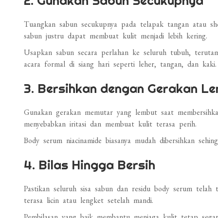
2. Gunakan Sabun Secukupnya
Tuangkan sabun secukupnya pada telapak tangan atau sho
sabun justru dapat membuat kulit menjadi lebih kering.
Usapkan sabun secara perlahan ke seluruh tubuh, terutam
acara formal di siang hari seperti leher, tangan, dan kaki.
3. Bersihkan dengan Gerakan L
Gunakan gerakan memutar yang lembut saat membersihkan 
menyebabkan iritasi dan membuat kulit terasa perih.
Body serum niacinamide biasanya mudah dibersihkan sehin
4. Bilas Hingga Bersih
Pastikan seluruh sisa sabun dan residu body serum telah 
terasa licin atau lengket setelah mandi.
Pembilasan yang baik membantu menjaga kulit tetap sega