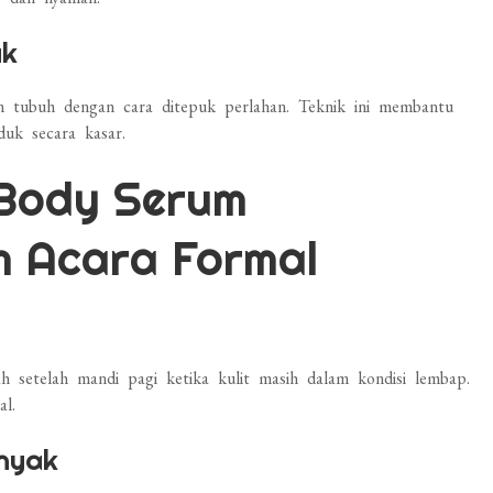
uk
n tubuh dengan cara ditepuk perlahan. Teknik ini membantu
uk secara kasar.
Body Serum
m Acara Formal
 setelah mandi pagi ketika kulit masih dalam kondisi lembap.
l.
nyak