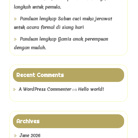
langkah untuk pemula.
Panduan lengkap Sabun cuci muka jerawat
untuk acara formal di siang hari
Panduan lengkap Gamis anak perempuan
dengan mudah.
Recent Comments
on
A WordPress Commenter
Hello world!
Archives
June 2026