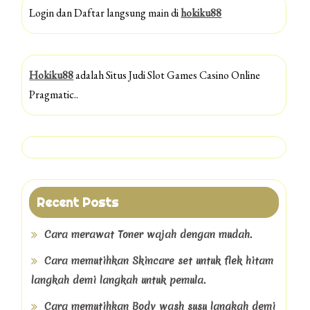
Login dan Daftar langsung main di
hokiku88
Hokiku88
adalah Situs Judi Slot Games Casino Online
Pragmatic..
Recent Posts
Cara merawat Toner wajah dengan mudah.
Cara memutihkan Skincare set untuk flek hitam
langkah demi langkah untuk pemula.
Cara memutihkan Body wash susu langkah demi