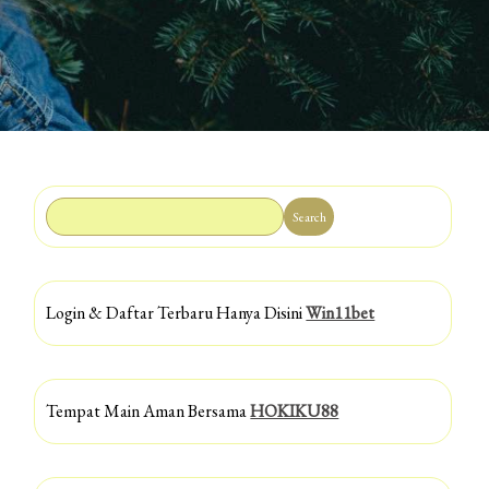
Search
Login & Daftar Terbaru Hanya Disini
Win11bet
Tempat Main Aman Bersama
HOKIKU88