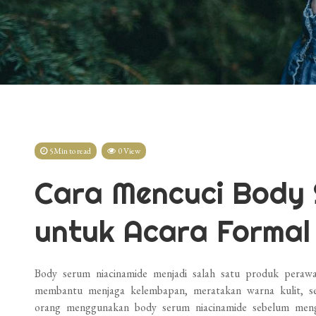
5Min to read
0 View
Cara Mencuci Body 
untuk Acara Formal 
Body serum niacinamide menjadi salah satu produk peraw
membantu menjaga kelembapan, meratakan warna kulit, se
orang menggunakan body serum niacinamide sebelum mengha