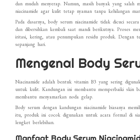
dan mudah menyerap. Namun, masih banyak yang salah m
niacinamide agar kulit tetap nyaman tanpa kehilangan man
Pada dasarnya, body serum niacinamide tidak dicuci secara
dan dibersihkan kembali saat mandi berikutnya. Proses me
iritasi, kering, atau penumpukan residu produk. Dengan te
sepanjang hari.
Mengenal Body Seru
Niacinamide adalah bentuk vitamin B3 yang sering diguna
untuk kulit. Kandungan ini membantu memperbaiki skin b
membantu menyamarkan noda gelap.
Body serum dengan kandungan niacinamide biasanya memilik
itu, produk ini cocok digunakan untuk acara formal di s
lengket berlebihan.
Manfaat Body Serum Niacinami