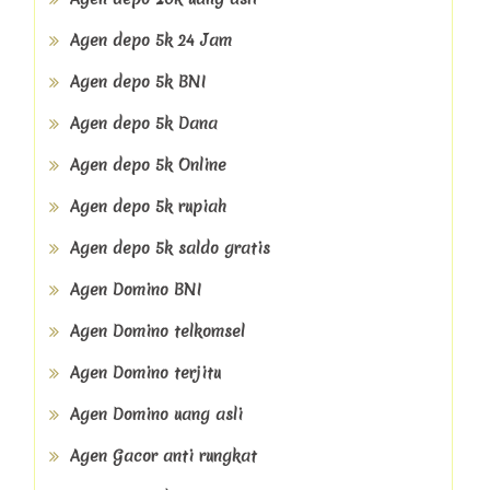
Agen depo 5k 24 Jam
Agen depo 5k BNI
Agen depo 5k Dana
Agen depo 5k Online
Agen depo 5k rupiah
Agen depo 5k saldo gratis
Agen Domino BNI
Agen Domino telkomsel
Agen Domino terjitu
Agen Domino uang asli
Agen Gacor anti rungkat