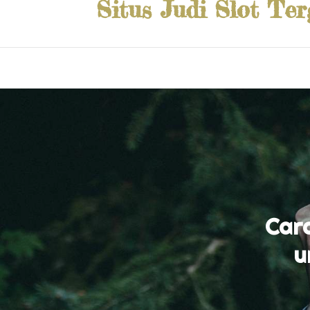
Situs Judi Slot Ter
Skip
to
content
Car
u