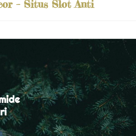
or – Situs Slot Anti
mide
ri