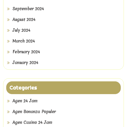
September 2024
August 2024
July 2024
March 2024
February 2024
January 2024
Categories
Agen 24 Jam
Agen Bonanza Populer
Agen Casino 24 Jam