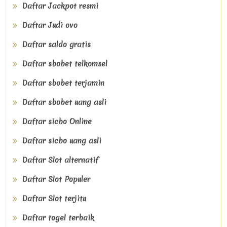
Daftar Jackpot resmi
Daftar Judi ovo
Daftar saldo gratis
Daftar sbobet telkomsel
Daftar sbobet terjamin
Daftar sbobet uang asli
Daftar sicbo Online
Daftar sicbo uang asli
Daftar Slot alternatif
Daftar Slot Populer
Daftar Slot terjitu
Daftar togel terbaik