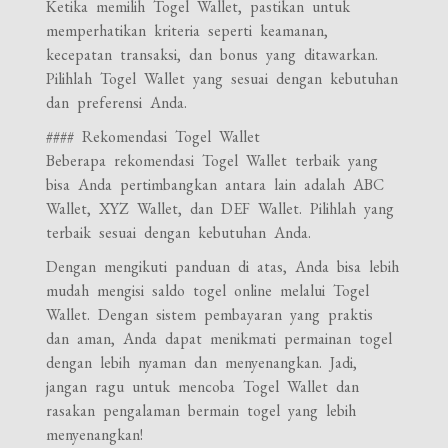
Ketika memilih Togel Wallet, pastikan untuk
memperhatikan kriteria seperti keamanan,
kecepatan transaksi, dan bonus yang ditawarkan.
Pilihlah Togel Wallet yang sesuai dengan kebutuhan
dan preferensi Anda.
#### Rekomendasi Togel Wallet
Beberapa rekomendasi Togel Wallet terbaik yang
bisa Anda pertimbangkan antara lain adalah ABC
Wallet, XYZ Wallet, dan DEF Wallet. Pilihlah yang
terbaik sesuai dengan kebutuhan Anda.
Dengan mengikuti panduan di atas, Anda bisa lebih
mudah mengisi saldo togel online melalui Togel
Wallet. Dengan sistem pembayaran yang praktis
dan aman, Anda dapat menikmati permainan togel
dengan lebih nyaman dan menyenangkan. Jadi,
jangan ragu untuk mencoba Togel Wallet dan
rasakan pengalaman bermain togel yang lebih
menyenangkan!