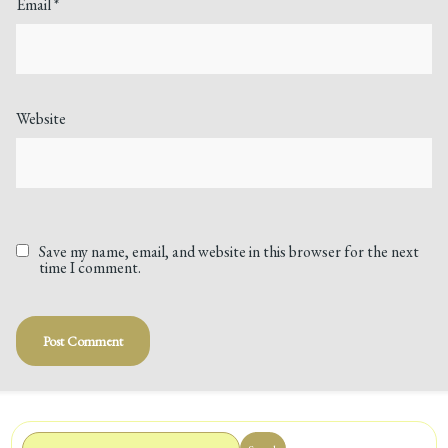
Email
*
Website
Save my name, email, and website in this browser for the next
time I comment.