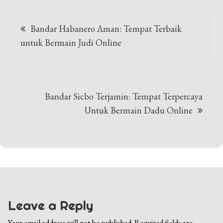
Post
Bandar Habanero Aman: Tempat Terbaik
navigation
untuk Bermain Judi Online
Bandar Sicbo Terjamin: Tempat Terpercaya
Untuk Bermain Dadu Online
Leave a Reply
Your email address will not be published.
Required fields are