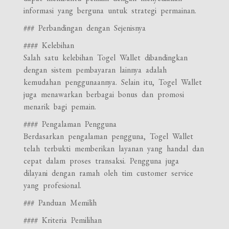
informasi yang berguna untuk strategi permainan.
### Perbandingan dengan Sejenisnya
#### Kelebihan
Salah satu kelebihan Togel Wallet dibandingkan
dengan sistem pembayaran lainnya adalah
kemudahan penggunaannya. Selain itu, Togel Wallet
juga menawarkan berbagai bonus dan promosi
menarik bagi pemain.
#### Pengalaman Pengguna
Berdasarkan pengalaman pengguna, Togel Wallet
telah terbukti memberikan layanan yang handal dan
cepat dalam proses transaksi. Pengguna juga
dilayani dengan ramah oleh tim customer service
yang profesional.
### Panduan Memilih
#### Kriteria Pemilihan