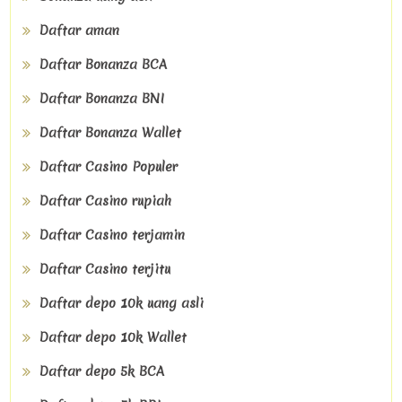
Daftar aman
Daftar Bonanza BCA
Daftar Bonanza BNI
Daftar Bonanza Wallet
Daftar Casino Populer
Daftar Casino rupiah
Daftar Casino terjamin
Daftar Casino terjitu
Daftar depo 10k uang asli
Daftar depo 10k Wallet
Daftar depo 5k BCA