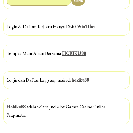
Search
Login & Daftar Terbaru Hanya Disini
Win11bet
Tempat Main Aman Bersama
HOKIKU88
Login dan Daftar langsung main di
hokiku88
Hokiku88
adalah Situs Judi Slot Games Casino Online
Pragmatic..