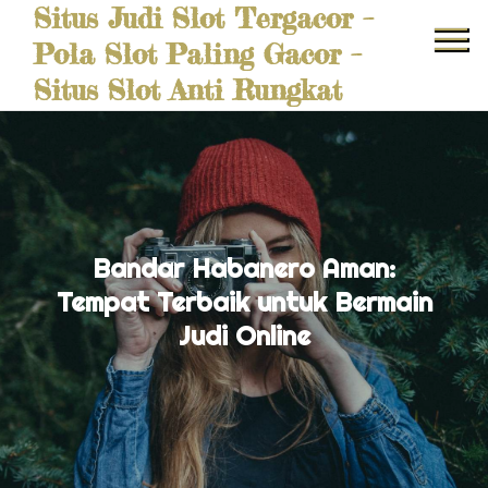
Situs Judi Slot Tergacor –
Skip
to
Pola Slot Paling Gacor –
content
Situs Slot Anti Rungkat
Bandar Habanero Aman:
Tempat Terbaik untuk Bermain
Judi Online