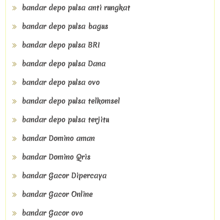
bandar depo pulsa anti rungkat
bandar depo pulsa bagus
bandar depo pulsa BRI
bandar depo pulsa Dana
bandar depo pulsa ovo
bandar depo pulsa telkomsel
bandar depo pulsa terjitu
bandar Domino aman
bandar Domino Qris
bandar Gacor Dipercaya
bandar Gacor Online
bandar Gacor ovo