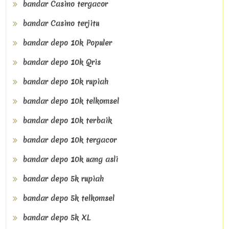
bandar Casino tergacor
bandar Casino terjitu
bandar depo 10k Populer
bandar depo 10k Qris
bandar depo 10k rupiah
bandar depo 10k telkomsel
bandar depo 10k terbaik
bandar depo 10k tergacor
bandar depo 10k uang asli
bandar depo 5k rupiah
bandar depo 5k telkomsel
bandar depo 5k XL