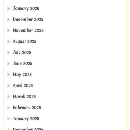
January 2026
December 2025
November 2025
August 2025
July 2025
June 2025
May 2025
April 2025
March 2025
February 2025
January 2025
December 2024