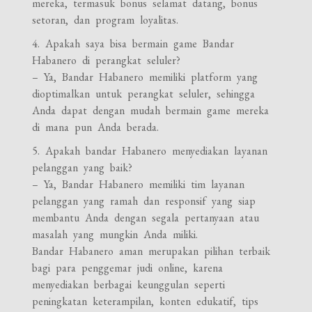
mereka, termasuk bonus selamat datang, bonus
setoran, dan program loyalitas.
4. Apakah saya bisa bermain game Bandar
Habanero di perangkat seluler?
– Ya, Bandar Habanero memiliki platform yang
dioptimalkan untuk perangkat seluler, sehingga
Anda dapat dengan mudah bermain game mereka
di mana pun Anda berada.
5. Apakah bandar Habanero menyediakan layanan
pelanggan yang baik?
– Ya, Bandar Habanero memiliki tim layanan
pelanggan yang ramah dan responsif yang siap
membantu Anda dengan segala pertanyaan atau
masalah yang mungkin Anda miliki.
Bandar Habanero aman merupakan pilihan terbaik
bagi para penggemar judi online, karena
menyediakan berbagai keunggulan seperti
peningkatan keterampilan, konten edukatif, tips