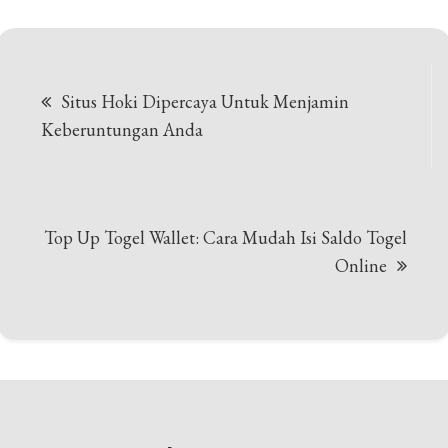
Post
Situs Hoki Dipercaya Untuk Menjamin
navigation
Keberuntungan Anda
Top Up Togel Wallet: Cara Mudah Isi Saldo Togel
Online