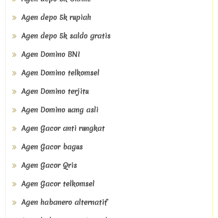
Agen depo 5k rupiah
Agen depo 5k saldo gratis
Agen Domino BNI
Agen Domino telkomsel
Agen Domino terjitu
Agen Domino uang asli
Agen Gacor anti rungkat
Agen Gacor bagus
Agen Gacor Qris
Agen Gacor telkomsel
Agen habanero alternatif