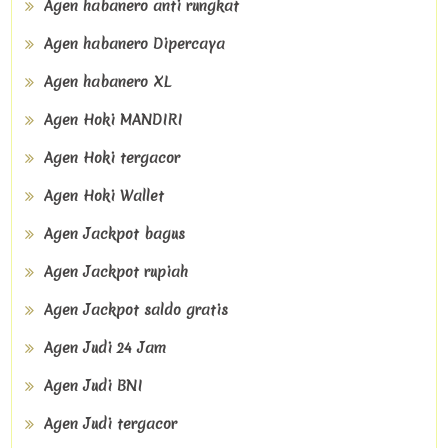
Agen habanero anti rungkat
Agen habanero Dipercaya
Agen habanero XL
Agen Hoki MANDIRI
Agen Hoki tergacor
Agen Hoki Wallet
Agen Jackpot bagus
Agen Jackpot rupiah
Agen Jackpot saldo gratis
Agen Judi 24 Jam
Agen Judi BNI
Agen Judi tergacor