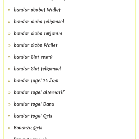
bandar sbobet Wallet
bandar sicbo telkomsel
bandar sicbo terjamin
bandar sicbo Wallet
bandar Slot resmi
bandar Slot telkomsel
bandar togel 24 Jam
bandar togel alternatif
bandar togel Dana
bandar togel Qris
Bonanza Qris