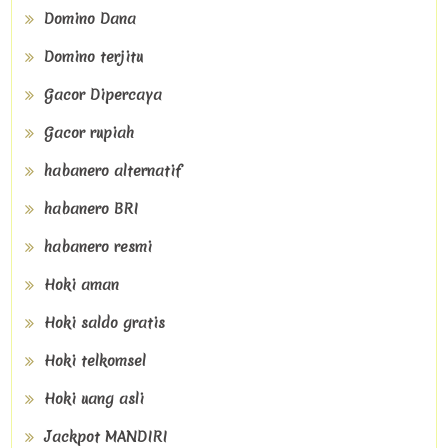
Domino Dana
Domino terjitu
Gacor Dipercaya
Gacor rupiah
habanero alternatif
habanero BRI
habanero resmi
Hoki aman
Hoki saldo gratis
Hoki telkomsel
Hoki uang asli
Jackpot MANDIRI