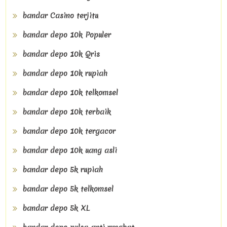
bandar Casino terjitu
bandar depo 10k Populer
bandar depo 10k Qris
bandar depo 10k rupiah
bandar depo 10k telkomsel
bandar depo 10k terbaik
bandar depo 10k tergacor
bandar depo 10k uang asli
bandar depo 5k rupiah
bandar depo 5k telkomsel
bandar depo 5k XL