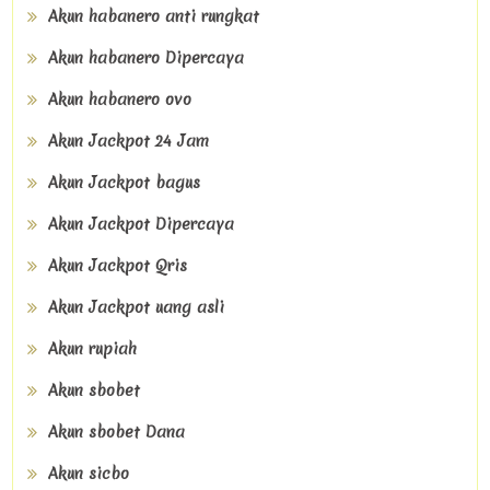
Akun habanero anti rungkat
Akun habanero Dipercaya
Akun habanero ovo
Akun Jackpot 24 Jam
Akun Jackpot bagus
Akun Jackpot Dipercaya
Akun Jackpot Qris
Akun Jackpot uang asli
Akun rupiah
Akun sbobet
Akun sbobet Dana
Akun sicbo