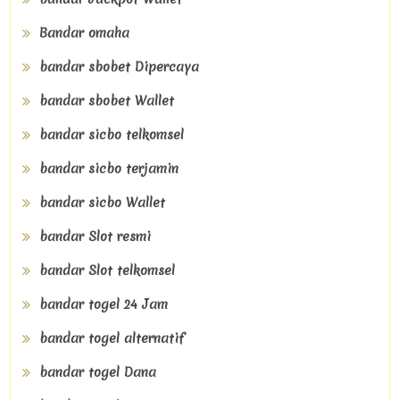
Bandar omaha
bandar sbobet Dipercaya
bandar sbobet Wallet
bandar sicbo telkomsel
bandar sicbo terjamin
bandar sicbo Wallet
bandar Slot resmi
bandar Slot telkomsel
bandar togel 24 Jam
bandar togel alternatif
bandar togel Dana