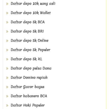
Daftar depo 10k uang asli
Daftar depo 10k Wallet
Daftar depo 5k BCA
Daftar depo 5k BRI
Daftar depo 5k Online
Daftar depo 5k Populer
Daftar depo 5k XL
Daftar depo pulsa Dana
Daftar Domino rupiah
Daftar Gacor bagus
Daftar habanero BCA
Daftar Hoki Populer