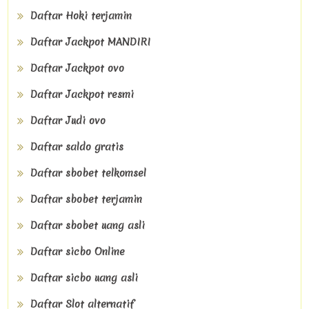
Daftar Hoki terjamin
Daftar Jackpot MANDIRI
Daftar Jackpot ovo
Daftar Jackpot resmi
Daftar Judi ovo
Daftar saldo gratis
Daftar sbobet telkomsel
Daftar sbobet terjamin
Daftar sbobet uang asli
Daftar sicbo Online
Daftar sicbo uang asli
Daftar Slot alternatif