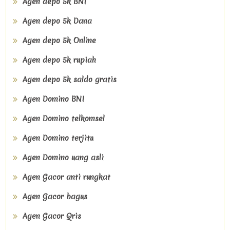
Agen depo 5k BNI
Agen depo 5k Dana
Agen depo 5k Online
Agen depo 5k rupiah
Agen depo 5k saldo gratis
Agen Domino BNI
Agen Domino telkomsel
Agen Domino terjitu
Agen Domino uang asli
Agen Gacor anti rungkat
Agen Gacor bagus
Agen Gacor Qris