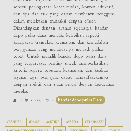
seperti peningkatan keterampilan, konten edukatif,
dan tips dan trik yang dapat membantu pengguna
dalam melakukan transaksi dengan efisien.
Dibandingkan dengan layanan sejenisnya, bandar
depo pulsa dana memiliki kelebihan seperti
kecepatan transaksi, keamanan, dan kemudahan
penggunaan yang membuatnya menjadi pilihan
tepat. Untuk memilih bandar depo pulsa dana
yang terpercaya, penting untuk memperhatikan
kriteria seperti reputasi, keamanan, dan kualitas
layanan agar pengguna dapat memanfaatkannya
dengan efektif dan aman sesuai dengan kebutuhan
mereka.
bandar depo pulsa Dana
June 26, 2025
#BANDAR
#DANA
#ONLINE
#SALDO
#TRANSAKSI
BANDAR DEPO PULSA DANA
DEPO
PENGISIAN
PULSA
TOP-UP.