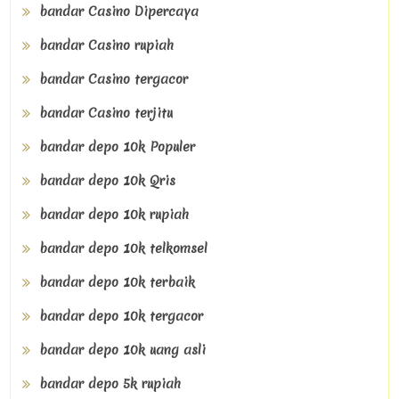
bandar Casino Dipercaya
bandar Casino rupiah
bandar Casino tergacor
bandar Casino terjitu
bandar depo 10k Populer
bandar depo 10k Qris
bandar depo 10k rupiah
bandar depo 10k telkomsel
bandar depo 10k terbaik
bandar depo 10k tergacor
bandar depo 10k uang asli
bandar depo 5k rupiah