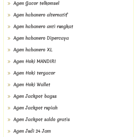
Agen Gacor telkomsel
Agen habanero alternatif
Agen habanero anti rungkat
Agen habanero Dipercaya
Agen habanero XL
Agen Hoki MANDIRI
Agen Hoki tergacor
Agen Hoki Wallet
Agen Jackpot bagus
Agen Jackpot rupiah
Agen Jackpot saldo gratis
Agen Judi 24 Jam