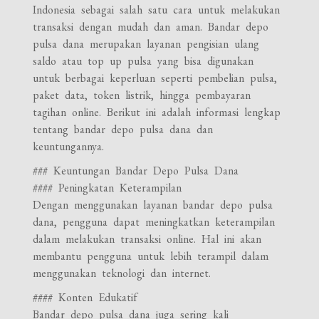
Indonesia sebagai salah satu cara untuk melakukan
transaksi dengan mudah dan aman. Bandar depo
pulsa dana merupakan layanan pengisian ulang
saldo atau top up pulsa yang bisa digunakan
untuk berbagai keperluan seperti pembelian pulsa,
paket data, token listrik, hingga pembayaran
tagihan online. Berikut ini adalah informasi lengkap
tentang bandar depo pulsa dana dan
keuntungannya.
### Keuntungan Bandar Depo Pulsa Dana
#### Peningkatan Keterampilan
Dengan menggunakan layanan bandar depo pulsa
dana, pengguna dapat meningkatkan keterampilan
dalam melakukan transaksi online. Hal ini akan
membantu pengguna untuk lebih terampil dalam
menggunakan teknologi dan internet.
#### Konten Edukatif
Bandar depo pulsa dana juga sering kali