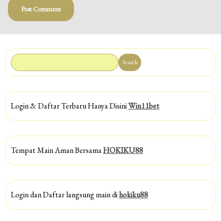
Search
Login & Daftar Terbaru Hanya Disini
Win11bet
Tempat Main Aman Bersama
HOKIKU88
Login dan Daftar langsung main di
hokiku88