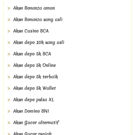
Akun Bonanza aman
Akun Bonanza uang asli
Akun Casino BCA
Akun depo 10k uang asli
Akun depo 5k BCA
Akun depo 5k Online
Akun depo 5k terbaik
Akun depo 5k Wallet
Akun depo pulsa XL
Akun Domino BNI
Akun Gacor alternatif
Akun Gacor rupiah