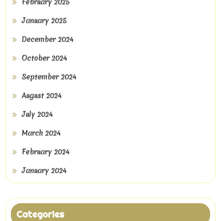
February 2025
January 2025
December 2024
October 2024
September 2024
August 2024
July 2024
March 2024
February 2024
January 2024
Categories