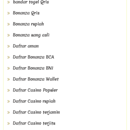
bandar togel Qris
Bonanza Qris
Bonanza rupiah
Bonanza uang asli
Daftar aman
Daftar Bonanza BCA
Daftar Bonanza BNI
Daftar Bonanza Wallet
Daftar Casino Populer
Daftar Casino rupiah
Daftar Casino terjamin
Daftar Casino terjitu