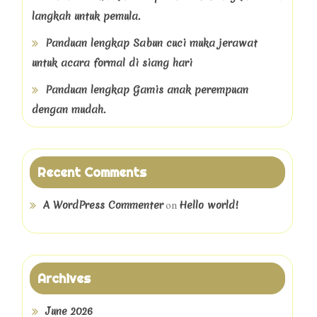
langkah untuk pemula.
Panduan lengkap Sabun cuci muka jerawat
untuk acara formal di siang hari
Panduan lengkap Gamis anak perempuan
dengan mudah.
Recent Comments
on
A WordPress Commenter
Hello world!
Archives
June 2026