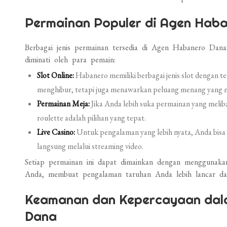
Permainan Populer di Agen Hab
Berbagai jenis permainan tersedia di Agen Habanero Dana
diminati oleh para pemain:
Slot Online:
Habanero memiliki berbagai jenis slot dengan te
menghibur, tetapi juga menawarkan peluang menang yang 
Permainan Meja:
Jika Anda lebih suka permainan yang meliba
roulette adalah pilihan yang tepat.
Live Casino:
Untuk pengalaman yang lebih nyata, Anda bisa 
langsung melalui streaming video.
Setiap permainan ini dapat dimainkan dengan mengguna
Anda, membuat pengalaman taruhan Anda lebih lancar da
Keamanan dan Kepercayaan dal
Dana