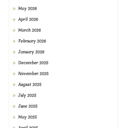
May 2026
April 2026
March 2026
February 2026
January 2026
December 2025
November 2025
August 2025
July 2025
June 2025
May 2025