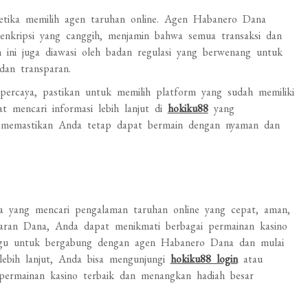
etika memilih agen taruhan online. Agen Habanero Dana
enkripsi yang canggih, menjamin bahwa semua transaksi dan
en ini juga diawasi oleh badan regulasi yang berwenang untuk
dan transparan.
rcaya, pastikan untuk memilih platform yang sudah memiliki
at mencari informasi lebih lanjut di
hokiku88
yang
n memastikan Anda tetap dapat bermain dengan nyaman dan
 yang mencari pengalaman taruhan online yang cepat, aman,
an Dana, Anda dapat menikmati berbagai permainan kasino
agu untuk bergabung dengan agen Habanero Dana dan mulai
lebih lanjut, Anda bisa mengunjungi
hokiku88 login
atau
 permainan kasino terbaik dan menangkan hadiah besar