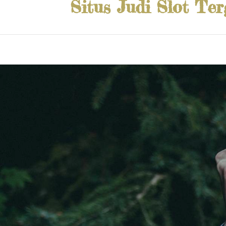
Situs Judi Slot Ter
Skip
to
content