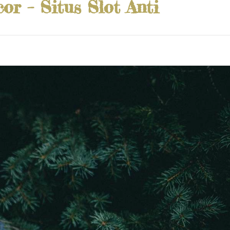
or – Situs Slot Anti