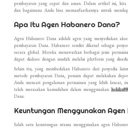
pembayaran yang cepat dan aman. Dalam artikel ini, ki
dan bagaimana Anda bisa memanfaatkannya untuk mendapa
Apa Itu Agen Habanero Dana?
Agen Habanero Dana adalah agen yang menyediakan akse
pembayaran Dana. Habanero sendiri dikenal sebagai penye
secara global. Mereka menawarkan berbagai jenis permainan
dapat diakses dengan mudah melalui platform yang dised
Selain itu, yang membedakan Habanero dari penyedia lainn
metode pembayaran Dana, pemain dapat melakukan deposi
Anda mencari pengalaman permainan yang lebih lancar, in
telah merasakan kemudahan dalam menggunakan
hokiku88
Dana.
Keuntungan Menggunakan Agen
Salah satu keuntungan utama menggunakan agen Habaner