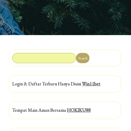
Search
Login & Daftar Terbaru Hanya Disini
Win11bet
Tempat Main Aman Bersama
HOKIKU88