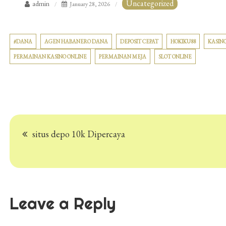
Uncategorized
admin
January 28, 2026
#DANA
AGEN HABANERO DANA
DEPOSIT CEPAT
HOKIKU88
KASIN
PERMAINAN KASINO ONLINE
PERMAINAN MEJA
SLOT ONLINE
Post
situs depo 10k Dipercaya
navigation
Leave a Reply