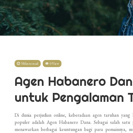
3Min to read
0 View
Agen Habanero Dana
untuk Pengalaman T
Di dunia perjudian online, keberadaan agen taruhan yang 
populer adalah Agen Habanero Dana. Sebagai salah satu p
menawarkan berbagai keuntungan bagi para pemainnya, m