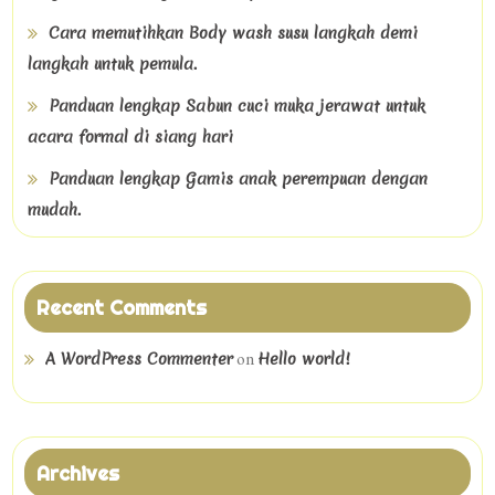
Cara memutihkan Body wash susu langkah demi
langkah untuk pemula.
Panduan lengkap Sabun cuci muka jerawat untuk
acara formal di siang hari
Panduan lengkap Gamis anak perempuan dengan
mudah.
Recent Comments
on
A WordPress Commenter
Hello world!
Archives