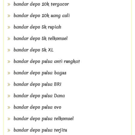
bandar depo 10k tergacor
bandar depo 10k uang asli
bandar depo 5k rupiah
bandar depo 5k telkomsel
bandar depo 5k XL
bandar depo pulsa anti rungkat
bandar depo pulsa bagus
bandar depo pulsa BRI
bandar depo pulsa Dana
bandar depo pulsa ovo
bandar depo pulsa telkomsel
bandar depo pulsa terjitu