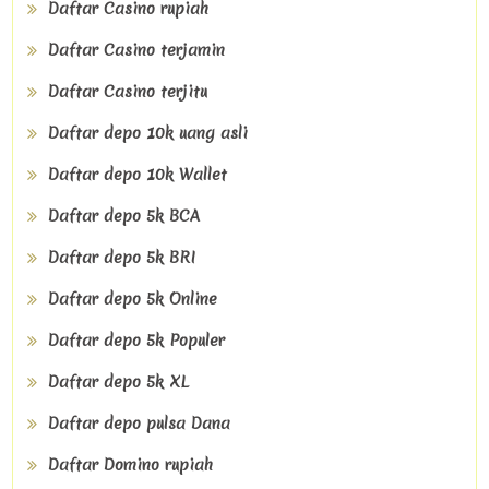
Daftar Casino rupiah
Daftar Casino terjamin
Daftar Casino terjitu
Daftar depo 10k uang asli
Daftar depo 10k Wallet
Daftar depo 5k BCA
Daftar depo 5k BRI
Daftar depo 5k Online
Daftar depo 5k Populer
Daftar depo 5k XL
Daftar depo pulsa Dana
Daftar Domino rupiah