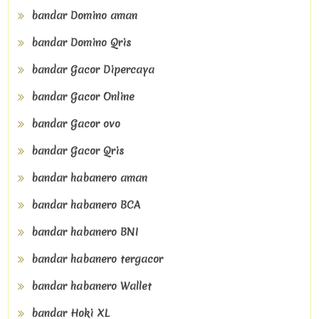
bandar Domino aman
bandar Domino Qris
bandar Gacor Dipercaya
bandar Gacor Online
bandar Gacor ovo
bandar Gacor Qris
bandar habanero aman
bandar habanero BCA
bandar habanero BNI
bandar habanero tergacor
bandar habanero Wallet
bandar Hoki XL