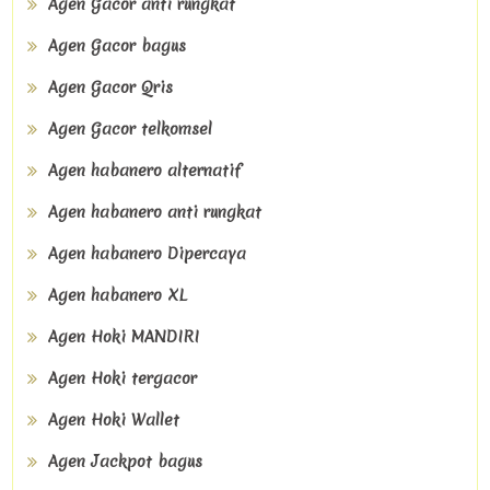
Agen Gacor anti rungkat
Agen Gacor bagus
Agen Gacor Qris
Agen Gacor telkomsel
Agen habanero alternatif
Agen habanero anti rungkat
Agen habanero Dipercaya
Agen habanero XL
Agen Hoki MANDIRI
Agen Hoki tergacor
Agen Hoki Wallet
Agen Jackpot bagus