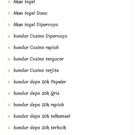
Akun togel
Akun togel Dana
Akun togel Dipercaya
bandar Casino Dipercaya
bandar Casino rupiah
bandar Casino tergacor
bandar Casino terjitu
bandar depo 10k Populer
bandar depo 10k Qris
bandar depo 10k rupiah
bandar depo 10k telkomsel
bandar depo 10k terbaik