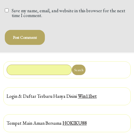
Save my name, email, and website in this browser for the next
time I comment.
Search
Login & Daftar Terbaru Hanya Disini
Win11bet
Tempat Main Aman Bersama
HOKIKU88