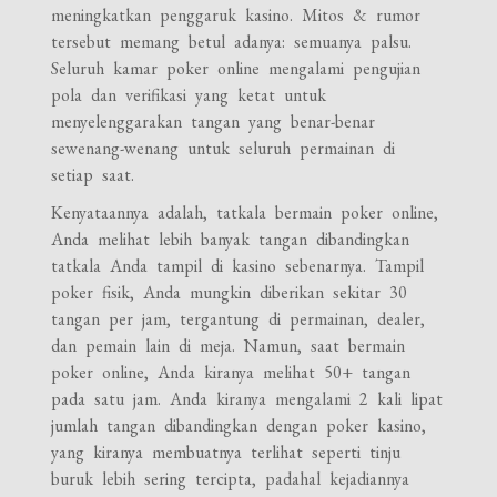
meningkatkan penggaruk kasino. Mitos & rumor
tersebut memang betul adanya: semuanya palsu.
Seluruh kamar poker online mengalami pengujian
pola dan verifikasi yang ketat untuk
menyelenggarakan tangan yang benar-benar
sewenang-wenang untuk seluruh permainan di
setiap saat.
Kenyataannya adalah, tatkala bermain poker online,
Anda melihat lebih banyak tangan dibandingkan
tatkala Anda tampil di kasino sebenarnya. Tampil
poker fisik, Anda mungkin diberikan sekitar 30
tangan per jam, tergantung di permainan, dealer,
dan pemain lain di meja. Namun, saat bermain
poker online, Anda kiranya melihat 50+ tangan
pada satu jam. Anda kiranya mengalami 2 kali lipat
jumlah tangan dibandingkan dengan poker kasino,
yang kiranya membuatnya terlihat seperti tinju
buruk lebih sering tercipta, padahal kejadiannya