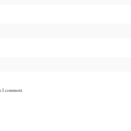
me I comment.