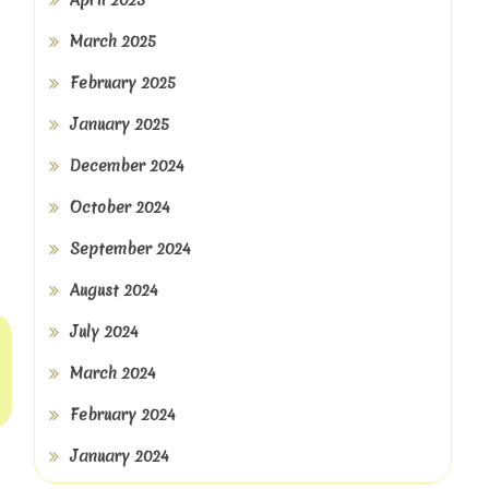
April 2025
March 2025
February 2025
January 2025
December 2024
October 2024
September 2024
August 2024
July 2024
March 2024
February 2024
January 2024