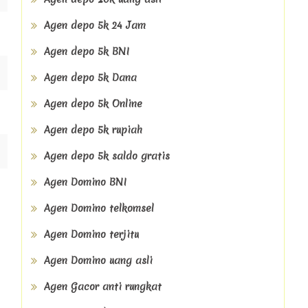
Agen depo 5k 24 Jam
Agen depo 5k BNI
Agen depo 5k Dana
Agen depo 5k Online
Agen depo 5k rupiah
Agen depo 5k saldo gratis
Agen Domino BNI
Agen Domino telkomsel
Agen Domino terjitu
Agen Domino uang asli
Agen Gacor anti rungkat