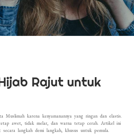
Hijab Rajut untuk
nita Muslimah karena kenyamanannya yang ringan dan elastis.
ap awet, tidak melar, dan warna tetap cerah. Artikel ini
t secara langkah demi langkah, khusus untuk pemula.