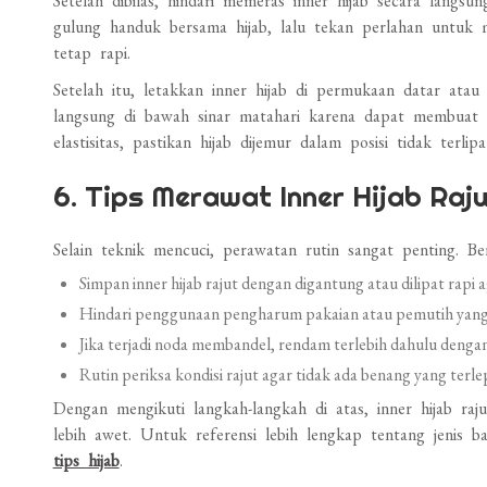
Setelah dibilas, hindari memeras inner hijab secara langsu
gulung handuk bersama hijab, lalu tekan perlahan untuk m
tetap rapi.
Setelah itu, letakkan inner hijab di permukaan datar ata
langsung di bawah sinar matahari karena dapat membuat
elastisitas, pastikan hijab dijemur dalam posisi tidak terlipa
6. Tips Merawat Inner Hijab Raj
Selain teknik mencuci, perawatan rutin sangat penting. Be
Simpan inner hijab rajut dengan digantung atau dilipat rapi
Hindari penggunaan pengharum pakaian atau pemutih yang k
Jika terjadi noda membandel, rendam terlebih dahulu dengan
Rutin periksa kondisi rajut agar tidak ada benang yang terlep
Dengan mengikuti langkah-langkah di atas, inner hijab ra
lebih awet. Untuk referensi lebih lengkap tentang jenis 
tips hijab
.