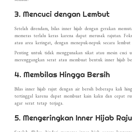
3. Mencuci dengan Lembut
Setelah direndam, bilas inner hijab dengan gerakan memu
memeras terlalu keras karena dapat merusak rajutan. Fok
atau area keringat, dengan menepuk-nepuk secara lembut 
Penting untuk tidak menggunakan sikat atau mesin cuci 
merenggangkan serat atau membuat bentuk inner hijab be
4. Membilas Hingga Bersih
Bilas inner hijab rajut dengan air bersih beberapa kali hi
tertinggal karena dapat membuat kain kaku dan cepat ru
agar serat tetap terjaga.
5. Mengeringkan Inner Hijab Raju