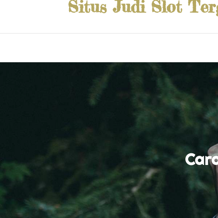
Situs Judi Slot Ter
Skip
to
content
Cara