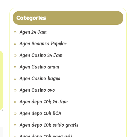
Categories
Agen 24 Jam
Agen Bonanza Populer
Agen Casino 24 Jam
Agen Casino aman
Agen Casino bagus
Agen Casino ovo
Agen depo 10k 24 Jam
Agen depo 10k BCA
Agen depo 10k saldo gratis
Agen depo 10k uang asli