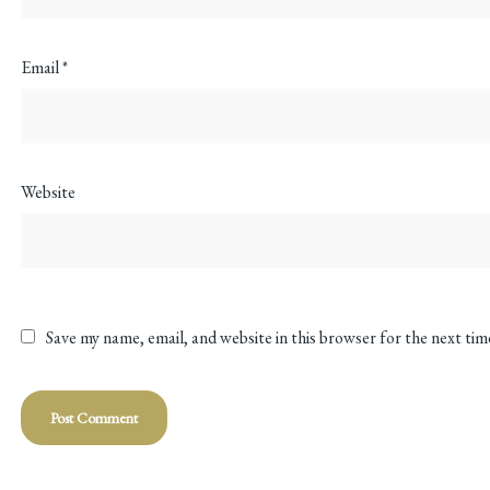
Email
*
Website
Save my name, email, and website in this browser for the next ti