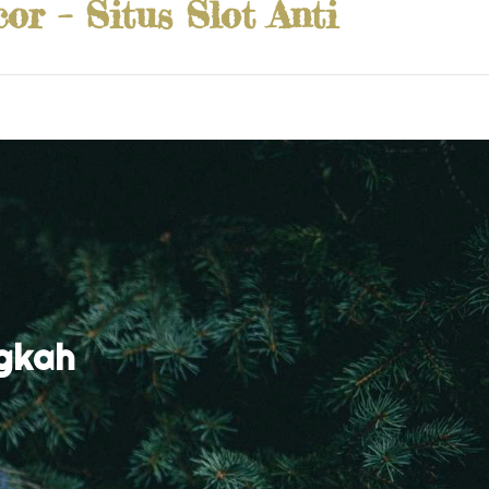
or – Situs Slot Anti
ngkah