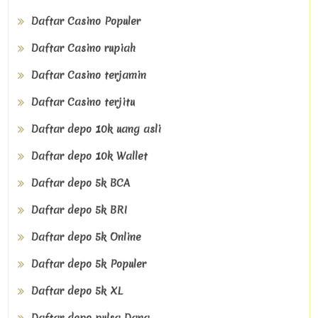
Daftar Casino Populer
Daftar Casino rupiah
Daftar Casino terjamin
Daftar Casino terjitu
Daftar depo 10k uang asli
Daftar depo 10k Wallet
Daftar depo 5k BCA
Daftar depo 5k BRI
Daftar depo 5k Online
Daftar depo 5k Populer
Daftar depo 5k XL
Daftar depo pulsa Dana