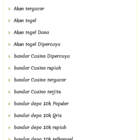
Akun tergacor
Akun togel
Akun togel Dana
Akun togel Dipercaya
bandar Casino Dipercaya
bandar Casino rupiah
bandar Casino tergacor
bandar Casino terjitu
bandar depo 10k Populer
bandar depo 10k Qris
bandar depo 10k rupiah
bandar depo 10k telkomsel