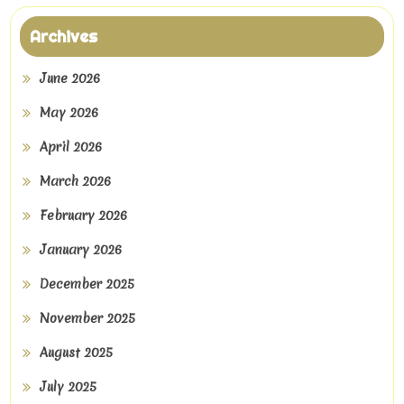
Archives
June 2026
May 2026
April 2026
March 2026
February 2026
January 2026
December 2025
November 2025
August 2025
July 2025