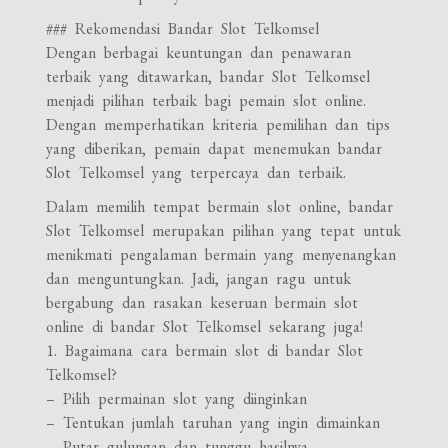
### Rekomendasi Bandar Slot Telkomsel
Dengan berbagai keuntungan dan penawaran
terbaik yang ditawarkan, bandar Slot Telkomsel
menjadi pilihan terbaik bagi pemain slot online.
Dengan memperhatikan kriteria pemilihan dan tips
yang diberikan, pemain dapat menemukan bandar
Slot Telkomsel yang terpercaya dan terbaik.
Dalam memilih tempat bermain slot online, bandar
Slot Telkomsel merupakan pilihan yang tepat untuk
menikmati pengalaman bermain yang menyenangkan
dan menguntungkan. Jadi, jangan ragu untuk
bergabung dan rasakan keseruan bermain slot
online di bandar Slot Telkomsel sekarang juga!
1. Bagaimana cara bermain slot di bandar Slot
Telkomsel?
– Pilih permainan slot yang diinginkan
– Tentukan jumlah taruhan yang ingin dimainkan
– Putar gulungan dan tunggu hasilnya