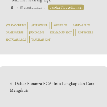
Telkomsel sekarang juga.
bandar Slot telkomsel
March 26, 2025
#CASINO ONLINE
#TELKOMSEL
AGEN SLOT
BANDAR SLOT
GAME ONLINE
JUDI ONLINE
PERMAINAN SLOT
SLOT MOBILE
SLOT UANG ASLI
TARUHAN SLOT
Post
Daftar Bonanza BCA: Info Lengkap dan Cara
navigation
Mengikuti