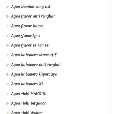
Agen Domino uang asli
Agen Gacor anti rungkat
Agen Gacor bagus
Agen Gacor Qris
Agen Gacor telkomsel
Agen habanero alternatif
Agen habanero anti rungkat
Agen habanero Dipercaya
Agen habanero XL
Agen Hoki MANDIRI
Agen Hoki tergacor
Agen Hoki Wallet