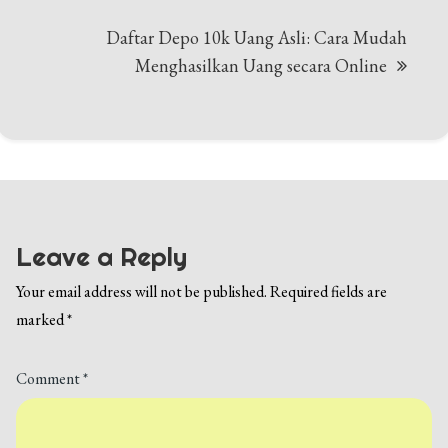
Daftar Depo 10k Uang Asli: Cara Mudah
Menghasilkan Uang secara Online
Leave a Reply
Your email address will not be published.
Required fields are
marked
*
Comment
*