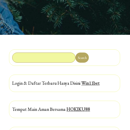
Search
Login & Daftar Terbaru Hanya Disini
Win11bet
Tempat Main Aman Bersama
HOKIKU88