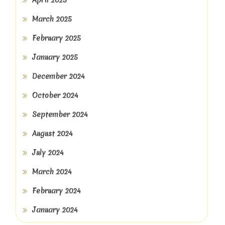
April 2025
March 2025
February 2025
January 2025
December 2024
October 2024
September 2024
August 2024
July 2024
March 2024
February 2024
January 2024