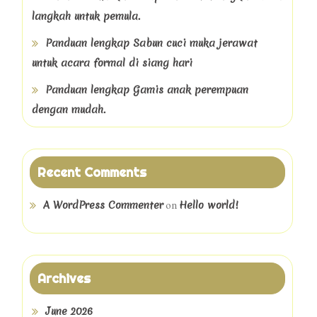
langkah untuk pemula.
Panduan lengkap Sabun cuci muka jerawat
untuk acara formal di siang hari
Panduan lengkap Gamis anak perempuan
dengan mudah.
Recent Comments
on
A WordPress Commenter
Hello world!
Archives
June 2026