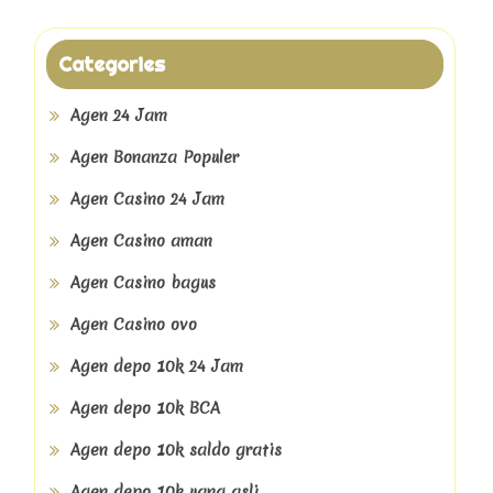
Categories
Agen 24 Jam
Agen Bonanza Populer
Agen Casino 24 Jam
Agen Casino aman
Agen Casino bagus
Agen Casino ovo
Agen depo 10k 24 Jam
Agen depo 10k BCA
Agen depo 10k saldo gratis
Agen depo 10k uang asli