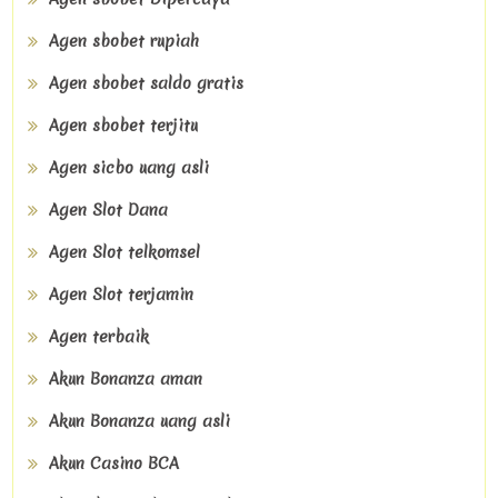
Agen sbobet rupiah
Agen sbobet saldo gratis
Agen sbobet terjitu
Agen sicbo uang asli
Agen Slot Dana
Agen Slot telkomsel
Agen Slot terjamin
Agen terbaik
Akun Bonanza aman
Akun Bonanza uang asli
Akun Casino BCA