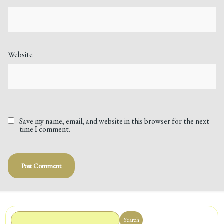
Website
Save my name, email, and website in this browser for the next
time I comment.
Search