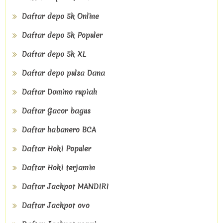
Daftar depo 5k Online
Daftar depo 5k Populer
Daftar depo 5k XL
Daftar depo pulsa Dana
Daftar Domino rupiah
Daftar Gacor bagus
Daftar habanero BCA
Daftar Hoki Populer
Daftar Hoki terjamin
Daftar Jackpot MANDIRI
Daftar Jackpot ovo