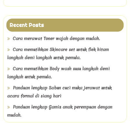
Recent Posts
Cara merawat Toner wajah dengan mudah.
Cara memutihkan Skincare set untuk flek hitam
langkah demi langkah untuk pemula.
Cara memutihkan Body wash susu langkah demi
langkah untuk pemula.
Panduan lengkap Sabun cuci muka jerawat untuk
acara formal di siang hari
Panduan lengkap Gamis anak perempuan dengan
mudah.