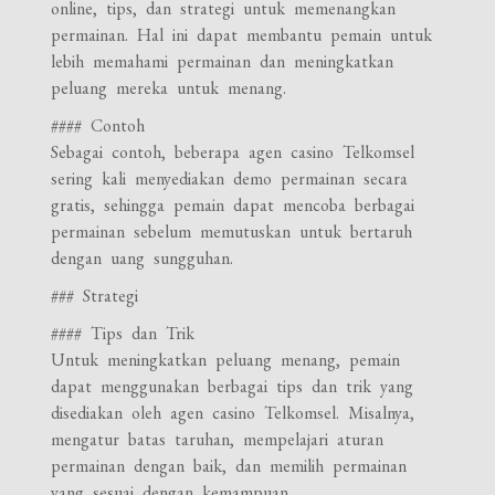
online, tips, dan strategi untuk memenangkan
permainan. Hal ini dapat membantu pemain untuk
lebih memahami permainan dan meningkatkan
peluang mereka untuk menang.
#### Contoh
Sebagai contoh, beberapa agen casino Telkomsel
sering kali menyediakan demo permainan secara
gratis, sehingga pemain dapat mencoba berbagai
permainan sebelum memutuskan untuk bertaruh
dengan uang sungguhan.
### Strategi
#### Tips dan Trik
Untuk meningkatkan peluang menang, pemain
dapat menggunakan berbagai tips dan trik yang
disediakan oleh agen casino Telkomsel. Misalnya,
mengatur batas taruhan, mempelajari aturan
permainan dengan baik, dan memilih permainan
yang sesuai dengan kemampuan.