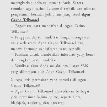
meningkatkan peluang menang Anda. Segera
temukan agen casino Telkomsel terbaik dan nikmati
pengalaman bermain judi online yang seru!
Agen
Casino Telkomsel
.
1. Bagaimana cara mendaftar di Agen Casino
Telkomsel?
– Pengguna dapat mendaftar dengan mengakses
situs web resmi Agen Casino Telkomsel dan
mengisi formulir pendaftaran yang tersedia.
– Pastikan untuk memberikan informasi yang benar
dan lengkap saat mendaftar.
– Verifikasi akun Anda melalui email atau SMS
yang dikirimkan oleh Agen Casino Telkomsel.
2. Apa jenis permainan yang tersedia di Agen
Casino Telkomsel?
– Agen Casino Telkomsel menyediakan berbagai
jenis permainan kasino online, seperti slots,
blackjack, roulette, dan baccarat.