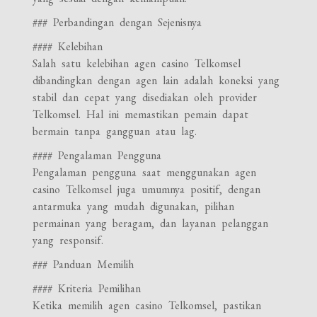
### Perbandingan dengan Sejenisnya
#### Kelebihan
Salah satu kelebihan agen casino Telkomsel
dibandingkan dengan agen lain adalah koneksi yang
stabil dan cepat yang disediakan oleh provider
Telkomsel. Hal ini memastikan pemain dapat
bermain tanpa gangguan atau lag.
#### Pengalaman Pengguna
Pengalaman pengguna saat menggunakan agen
casino Telkomsel juga umumnya positif, dengan
antarmuka yang mudah digunakan, pilihan
permainan yang beragam, dan layanan pelanggan
yang responsif.
### Panduan Memilih
#### Kriteria Pemilihan
Ketika memilih agen casino Telkomsel, pastikan