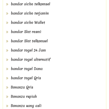
bandar sicbo telkomsel
bandar sicbo terjamin
bandar sicbo Wallet
bandar Slot resmi
bandar Slot telkomsel
bandar togel 24 Jam
bandar togel alternatif
bandar togel Dana
bandar togel Qris
Bonanza Qris
Bonanza rupiah
Bonanza uang asli