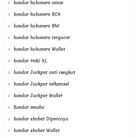
bandar habanero aman
bandar habanero BCA
bandar habanero BNI
bandar habanero tergacor
bandar habanero Wallet
bandar Hoki XL
bandar Jackpot anti rungkat
bandar Jackpot telkomsel
bandar Jackpot Wallet
Bandar omaha
bandar sbobet Dipercaya
bandar sbobet Wallet