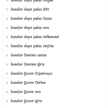
bandar depo pulsa bagus
bandar depo pulsa BRI
bandar depo pulsa Dana
bandar depo pulsa ovo
bandar depo pulsa telkomsel
bandar depo pulsa terjitu
bandar Domino aman
bandar Domino Qris
bandar Gacor Dipercaya
bandar Gacor Online
bandar Gacor ovo
bandar Gacor Qris