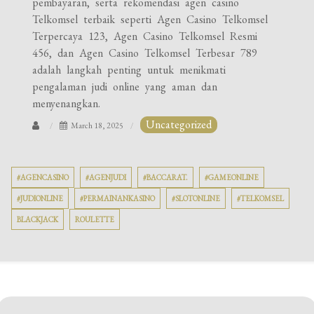
pembayaran, serta rekomendasi agen casino
Telkomsel terbaik seperti Agen Casino Telkomsel
Terpercaya 123, Agen Casino Telkomsel Resmi
456, dan Agen Casino Telkomsel Terbesar 789
adalah langkah penting untuk menikmati
pengalaman judi online yang aman dan
menyenangkan.
Uncategorized
March 18, 2025
#AGENCASINO
#AGENJUDI
#BACCARAT.
#GAMEONLINE
#JUDIONLINE
#PERMAINANKASINO
#SLOTONLINE
#TELKOMSEL
BLACKJACK
ROULETTE