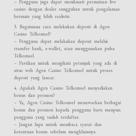
– Pengguna juga dapat menikmati permainan live
casino dengan dealer sungguhan untuk pengalaman
bermain yang lebih realistis.
3. Bagaimana cara melakukan deposit di Agen
Casino Telkomsel?
– Pengguna dapat melakukan deposit melalui
transfer bank, e-wallet, atau menggunakan pulsa
Telkomsel.
– Pastikan untuk mengikuti petunjuk yang ada di
situs web Agen Casino Telkomsel untuk proses
deposit yang lancar.
4. Apakah Agen Casino Telkomsel menyediakan
bonus dan promosi?
– Ya, Agen Casino Telkomsel menawarkan berbagai
bonus dan promosi kepada pengguna baru maupun
pengguna yang sudah terdaftar.
– Jangan lupa untuk membaca syarat dan
ketentuan bonus sebelum mengklaimnya.