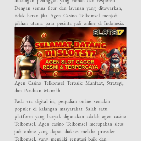
dukungan pelanggan yang ramah dan responsif.
Dengan semua fitur dan layanan yang ditawarkan,
tidak heran jika Agen Casino Telkomsel menjadi
pilihan utama para pecinta judi online di Indonesia.
Agen Casino Telkomsel Terbaik: Manfaat, Strategi,
dan Panduan Memilih
Pada era digital ini, perjudian online semakin
populer di kalangan masyarakat. Salah satu
platform yang banyak digunakan adalah agen casino
Telkomsel. Agen casino Telkomsel merupakan situs
judi online yang dapat diakses melalui provider
Telkomsel, yang memiliki reputasi baik dan