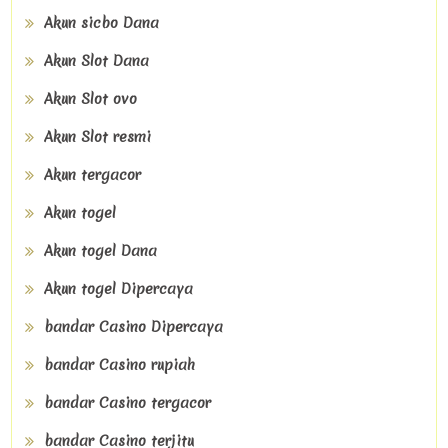
Akun sicbo Dana
Akun Slot Dana
Akun Slot ovo
Akun Slot resmi
Akun tergacor
Akun togel
Akun togel Dana
Akun togel Dipercaya
bandar Casino Dipercaya
bandar Casino rupiah
bandar Casino tergacor
bandar Casino terjitu