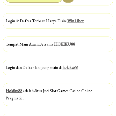
Login & Daftar Terbaru Hanya Disini
Win11bet
Tempat Main Aman Bersama
HOKIKU88
Login dan Daftar langsung main di
hokiku88
Hokiku88
adalah Situs Judi Slot Games Casino Online
Pragmatic..