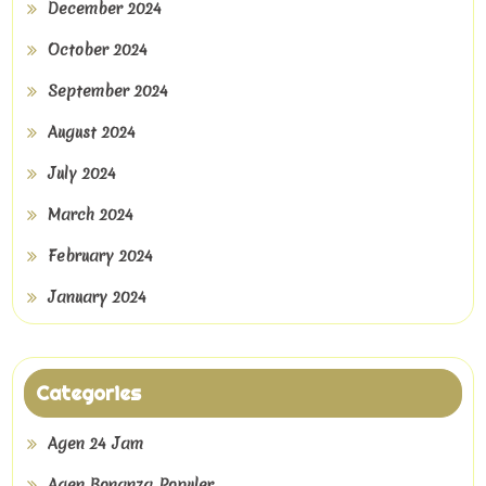
December 2024
October 2024
September 2024
August 2024
July 2024
March 2024
February 2024
January 2024
Categories
Agen 24 Jam
Agen Bonanza Populer