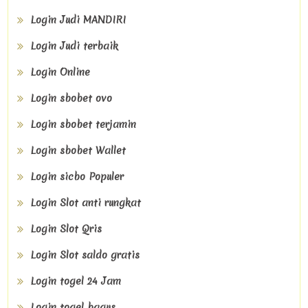
Login Judi MANDIRI
Login Judi terbaik
Login Online
Login sbobet ovo
Login sbobet terjamin
Login sbobet Wallet
Login sicbo Populer
Login Slot anti rungkat
Login Slot Qris
Login Slot saldo gratis
Login togel 24 Jam
Login togel bagus