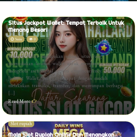
situs Jackpot Wallet
Situs Jackpot Wallet: Tempat Terbaik Untuk
Menang Besar!
3min
0
Jackpot Wallet merupakan sebuah situs yang
menyediakan layanan wallet untuk menyimpan dan
mengelola aset digital seperti cryptocurrency. Dengan
Jackpot Wallet, pengguna dapat dengan mudah
melakukan transaksi, transfer, dan menyimpan berbagai
[…]
Read More
Slot rupiah
Main Slot Rupiah Online Dan Menangkan