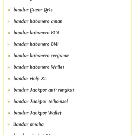
bandar Gacor Qris
bandar habanero aman
bandar habanero BCA
bandar habanero BNI
bandar habanero tergacor
bandar habanero Wallet
bandar Hoki XL
bandar Jackpot anti rungkat
bandar Jackpot telkomsel
bandar Jackpot Wallet
Bandar omaha