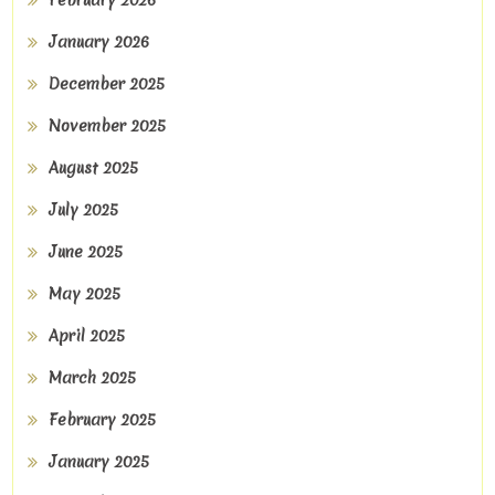
February 2026
January 2026
December 2025
November 2025
August 2025
July 2025
June 2025
May 2025
April 2025
March 2025
February 2025
January 2025