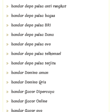
bandar depo pulsa anti rungkat
bandar depo pulsa bagus
bandar depo pulsa BRI
bandar depo pulsa Dana
bandar depo pulsa ovo
bandar depo pulsa telkomsel
bandar depo pulsa terjitu
bandar Domino aman
bandar Domino Qris
bandar Gacor Dipercaya
bandar Gacor Online
bandar Gacor ovo