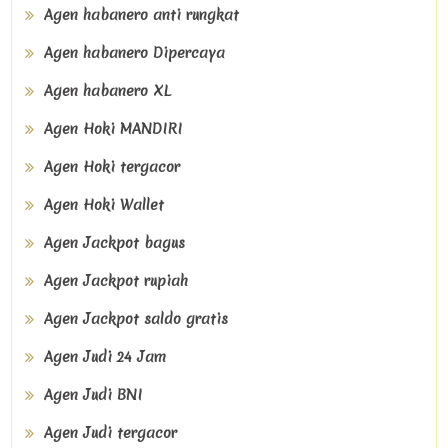
Agen habanero anti rungkat
Agen habanero Dipercaya
Agen habanero XL
Agen Hoki MANDIRI
Agen Hoki tergacor
Agen Hoki Wallet
Agen Jackpot bagus
Agen Jackpot rupiah
Agen Jackpot saldo gratis
Agen Judi 24 Jam
Agen Judi BNI
Agen Judi tergacor