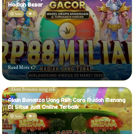
Hadiah Besar
3min
0
Slot rupiah adalah permainan judi online yang populer di
Indonesia. Dengan menggunakan mata uang rupiah
sebagai taruhannya, permainan ini memberikan
kesempatan bagi pemain untuk mendapatkan keuntungan
secara instan melalui mesin […]
Read More
Akun Bonanza uang asli
Akun Bonanza Uang Asli: Cara Mudah Menang
Di Situs Judi Online Terbaik
3min
0
Akun Bonanza uang asli merupakan salah satu platform