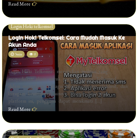
Read More
Login Hoki telkomsel
Login Hoki Telkomsel: Cara Mudah Masuk Ke
Akun Anda
3min
0
Login Hoki Telkomsel merupakan layanan yang
menyediakan akses untuk para pengguna Telkomsel
dalam mengakses berbagai hiburan, promo eksklusif, dan
beragam keuntungan lainnya. Dengan login pada
platform ini, pengguna dapat menikmati […]
Read More