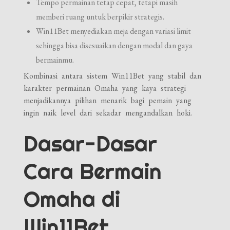
Tempo permainan tetap cepat, tetapi masih
memberi ruang untuk berpikir strategis.
Win11Bet menyediakan meja dengan variasi limit
sehingga bisa disesuaikan dengan modal dan gaya
bermainmu.
Kombinasi antara sistem Win11Bet yang stabil dan
karakter permainan Omaha yang kaya strategi
menjadikannya pilihan menarik bagi pemain yang
ingin naik level dari sekadar mengandalkan hoki.
Dasar-Dasar
Cara Bermain
Omaha di
Win11Bet