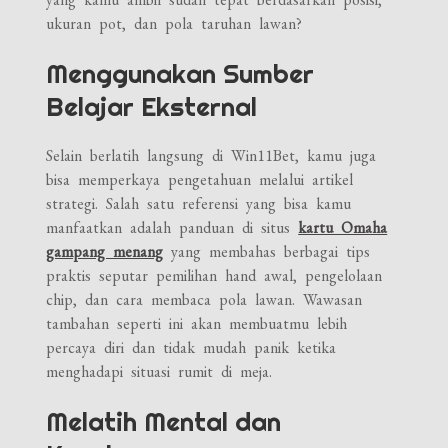
ukuran pot, dan pola taruhan lawan?
Menggunakan Sumber
Belajar Eksternal
Selain berlatih langsung di Win11Bet, kamu juga
bisa memperkaya pengetahuan melalui artikel
strategi. Salah satu referensi yang bisa kamu
manfaatkan adalah panduan di situs
kartu Omaha
gampang menang
yang membahas berbagai tips
praktis seputar pemilihan hand awal, pengelolaan
chip, dan cara membaca pola lawan. Wawasan
tambahan seperti ini akan membuatmu lebih
percaya diri dan tidak mudah panik ketika
menghadapi situasi rumit di meja.
Melatih Mental dan