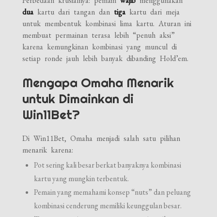
Perbedaan krusialnya: pemain
wajib
menggunakan
dua
kartu dari tangan dan
tiga
kartu dari meja
untuk membentuk kombinasi lima kartu. Aturan ini
membuat permainan terasa lebih “penuh aksi”
karena kemungkinan kombinasi yang muncul di
setiap ronde jauh lebih banyak dibanding Hold’em.
Mengapa Omaha Menarik
untuk Dimainkan di
Win11Bet?
Di Win11Bet, Omaha menjadi salah satu pilihan
menarik karena:
Pot sering kali besar berkat banyaknya kombinasi
kartu yang mungkin terbentuk.
Pemain yang memahami konsep “nuts” dan peluang
kombinasi cenderung memiliki keunggulan besar.