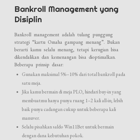
Bankroll Management yang
Disiplin
Bankroll management adalah tulang punggung
strategi “kartu Omaha gampang menang”. Bukan
berarti kamu selalu menang, tetapi kerugian bisa
dikendalikan dan kemenangan bisa dioptimalkan.
Beberapa prinsip dasar:
Gunakan maksimal 5%–10% dari total bankroll pada
satu meja.
Jika kamu bermain di meja PLO, hindari buy-in yang
membuatmu hanya punya ruang 1–2 kali all-in; lebih
baik punya cadangan cukup untuk beberapa kali
manuver.
Selalu pisahkan saldo Win11Bet untuk bermain
dengan dana kebutuhan pokok.