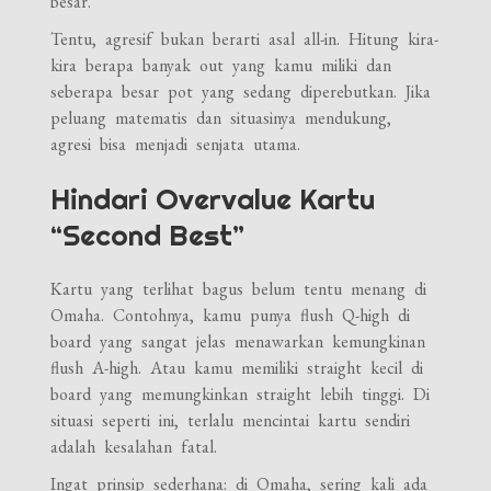
besar.
Tentu, agresif bukan berarti asal all-in. Hitung kira-
kira berapa banyak out yang kamu miliki dan
seberapa besar pot yang sedang diperebutkan. Jika
peluang matematis dan situasinya mendukung,
agresi bisa menjadi senjata utama.
Hindari Overvalue Kartu
“Second Best”
Kartu yang terlihat bagus belum tentu menang di
Omaha. Contohnya, kamu punya flush Q-high di
board yang sangat jelas menawarkan kemungkinan
flush A-high. Atau kamu memiliki straight kecil di
board yang memungkinkan straight lebih tinggi. Di
situasi seperti ini, terlalu mencintai kartu sendiri
adalah kesalahan fatal.
Ingat prinsip sederhana: di Omaha, sering kali ada