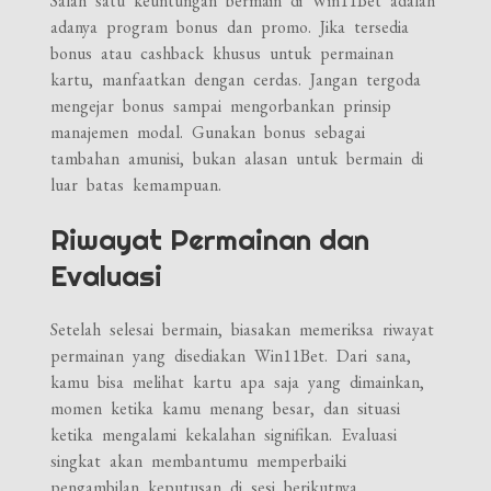
Salah satu keuntungan bermain di Win11Bet adalah
adanya program bonus dan promo. Jika tersedia
bonus atau cashback khusus untuk permainan
kartu, manfaatkan dengan cerdas. Jangan tergoda
mengejar bonus sampai mengorbankan prinsip
manajemen modal. Gunakan bonus sebagai
tambahan amunisi, bukan alasan untuk bermain di
luar batas kemampuan.
Riwayat Permainan dan
Evaluasi
Setelah selesai bermain, biasakan memeriksa riwayat
permainan yang disediakan Win11Bet. Dari sana,
kamu bisa melihat kartu apa saja yang dimainkan,
momen ketika kamu menang besar, dan situasi
ketika mengalami kekalahan signifikan. Evaluasi
singkat akan membantumu memperbaiki
pengambilan keputusan di sesi berikutnya.