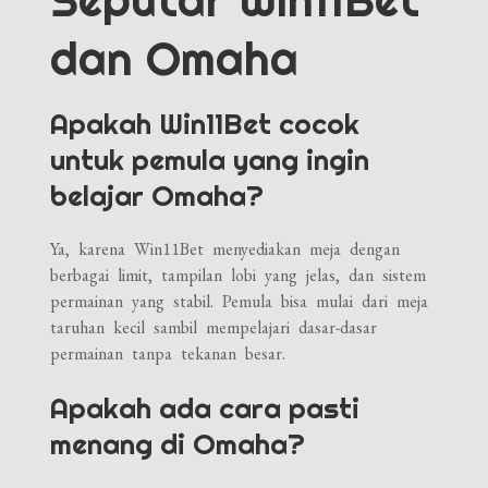
Seputar Win11Bet
dan Omaha
Apakah Win11Bet cocok
untuk pemula yang ingin
belajar Omaha?
Ya, karena Win11Bet menyediakan meja dengan
berbagai limit, tampilan lobi yang jelas, dan sistem
permainan yang stabil. Pemula bisa mulai dari meja
taruhan kecil sambil mempelajari dasar-dasar
permainan tanpa tekanan besar.
Apakah ada cara pasti
menang di Omaha?