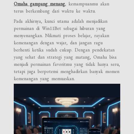
Omaha gampang menang
, kemampuanmu akan
terus berkembang dari waktu ke waktu.
Pada akhirnya, kunci utama adalah menjadikan
permainan di Win11Bet sebagai hiburan yang
menyenangkan. Nikmati proses belajar, rayakan
kemenangan dengan wajar, dan jangan ragu
berhenti ketika sudah cukup. Dengan pendekatan
yang sehat dan strategi yang matang, Omaha bisa
menjadi permainan favoritmu yang tidak hanya seru,
tetapi juga berpotensi menghadirkan banyak momen
kemenangan yang memuaskan.