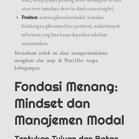
atau river (misalnya draw ke flush atau straight).
Position
: urutan giliran bertindak. Semakin
belakangan giliranmu (late position), makin banyak
informasi yang bisa kamu dapatkan sebelum
memutuskan.
Memahami istilah ini akan mempermudahmu
mengikuti alur meja di Win11Bet tanpa
kebingungan.
Fondasi Menang:
Mindset dan
Manajemen Modal
Tentukan Tujuan dan Batas