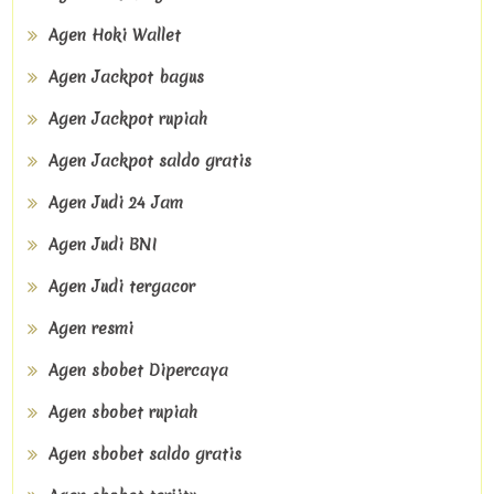
Agen Hoki Wallet
Agen Jackpot bagus
Agen Jackpot rupiah
Agen Jackpot saldo gratis
Agen Judi 24 Jam
Agen Judi BNI
Agen Judi tergacor
Agen resmi
Agen sbobet Dipercaya
Agen sbobet rupiah
Agen sbobet saldo gratis