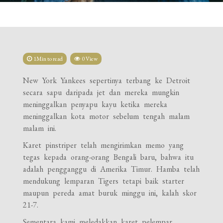
1Min to read
0 View
New York Yankees sepertinya terbang ke Detroit
secara sapu daripada jet dan mereka mungkin
meninggalkan penyapu kayu ketika mereka
meninggalkan kota motor sebelum tengah malam
malam ini.
Karet pinstriper telah mengirimkan memo yang
tegas kepada orang-orang Bengali baru, bahwa itu
adalah pengganggu di Amerika Timur. Hamba telah
mendukung lemparan Tigers tetapi baik starter
maupun pereda amat buruk minggu ini, kalah skor
21-7.
Sementara kami meledakkan karet pelempar,