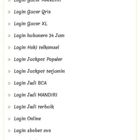
Login Gacor MANDIRI
Login Gacor Qris
Login Gacor XL
Login habanero 24 Jam
Login Hoki telkomsel
Login Jackpot Populer
Login Jackpot terjamin
Login Judi BCA
Login Judi MANDIRI
Login Judi terbaik
Login Online
Login sbobet ovo