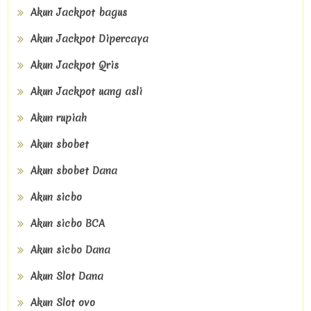
Akun Jackpot bagus
Akun Jackpot Dipercaya
Akun Jackpot Qris
Akun Jackpot uang asli
Akun rupiah
Akun sbobet
Akun sbobet Dana
Akun sicbo
Akun sicbo BCA
Akun sicbo Dana
Akun Slot Dana
Akun Slot ovo