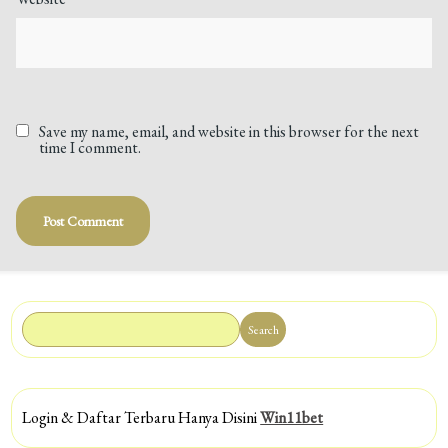
Save my name, email, and website in this browser for the next
time I comment.
Search
Login & Daftar Terbaru Hanya Disini
Win11bet