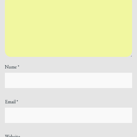
Name
*
Email
*
Website