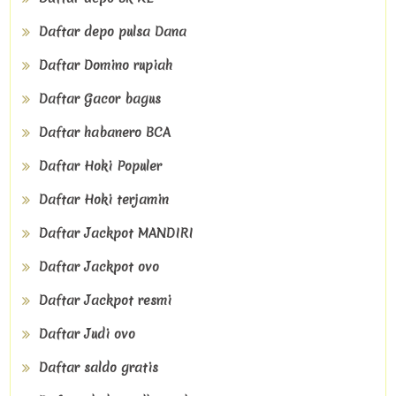
Daftar depo pulsa Dana
Daftar Domino rupiah
Daftar Gacor bagus
Daftar habanero BCA
Daftar Hoki Populer
Daftar Hoki terjamin
Daftar Jackpot MANDIRI
Daftar Jackpot ovo
Daftar Jackpot resmi
Daftar Judi ovo
Daftar saldo gratis