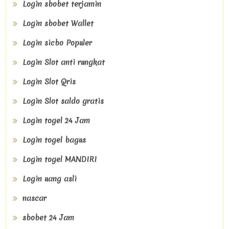
Login sbobet terjamin
Login sbobet Wallet
Login sicbo Populer
Login Slot anti rungkat
Login Slot Qris
Login Slot saldo gratis
Login togel 24 Jam
Login togel bagus
Login togel MANDIRI
Login uang asli
nascar
sbobet 24 Jam