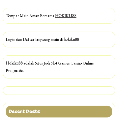
Tempat Main Aman Bersama
HOKIKU88
Login dan Daftar langsung main di
hokiku88
Hokiku88
adalah Situs Judi Slot Games Casino Online
Pragmatic..
Recent Posts