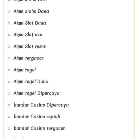
Akun sicbo Dana
Akun Slot Dana
Akun Slot ovo
Akun Slot resmi
Akun tergacor
Akun togel
Akun togel Dana
Akun togel Dipercaya
bandar Casino Dipercaya
bandar Casino rupiah
bandar Casino tergacor