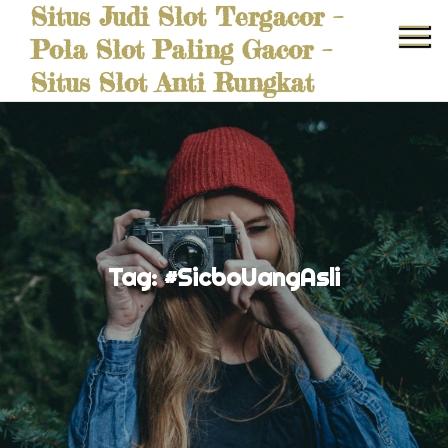
Situs Judi Slot Tergacor –
Skip
to
Pola Slot Paling Gacor –
content
Situs Slot Anti Rungkat
Tag:
#SicboUangAsli