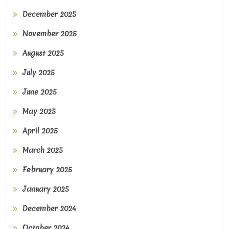
December 2025
November 2025
August 2025
July 2025
June 2025
May 2025
April 2025
March 2025
February 2025
January 2025
December 2024
October 2024