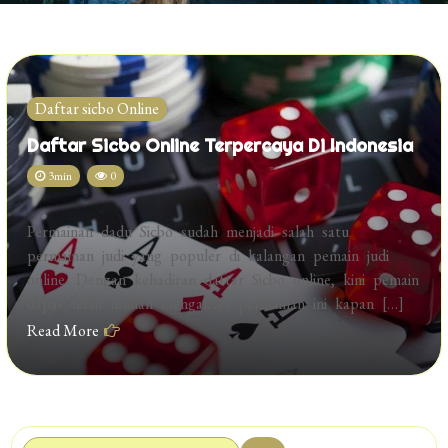
Daftar sicbo Online
Daftar Sicbo Online Terpercaya Di Indonesia
3min
0
Permainan dadu Sicbo sudah menjadi salah satu
permainan judi yang populer di kalangan pemain judi
online. Dengan kehadiran daftar Sicbo online, kini pemain
dapat lebih mudah mengakses permainan ini kapan […]
Read More