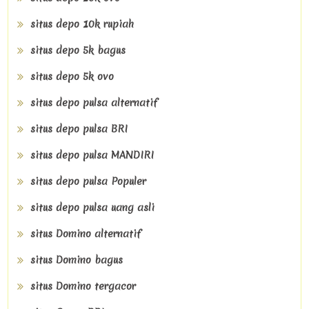
situs depo 10k rupiah
situs depo 5k bagus
situs depo 5k ovo
situs depo pulsa alternatif
situs depo pulsa BRI
situs depo pulsa MANDIRI
situs depo pulsa Populer
situs depo pulsa uang asli
situs Domino alternatif
situs Domino bagus
situs Domino tergacor