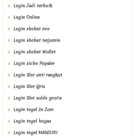
Login Judi terbaik
Login Online
Login sbobet ovo
Login sbobet terjamin
Login sbobet Wallet
Login sicbo Populer
Login Slot anti rungkat
Login Slot Qris
Login Slot saldo gratis
Login togel 24 Jam
Login togel bagus
Login togel MANDIRI