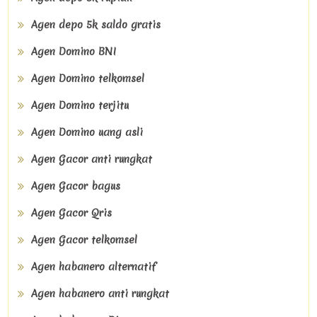
Agen depo 5k saldo gratis
Agen Domino BNI
Agen Domino telkomsel
Agen Domino terjitu
Agen Domino uang asli
Agen Gacor anti rungkat
Agen Gacor bagus
Agen Gacor Qris
Agen Gacor telkomsel
Agen habanero alternatif
Agen habanero anti rungkat