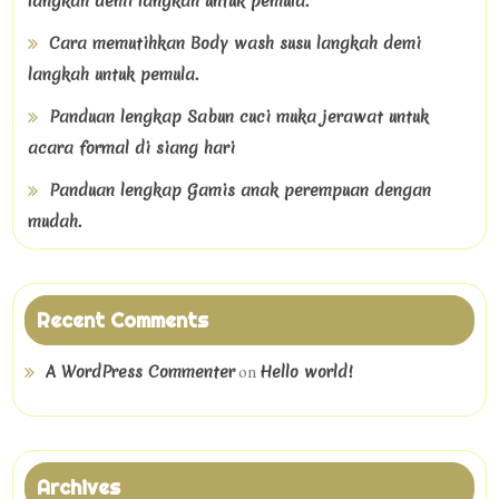
langkah demi langkah untuk pemula.
Cara memutihkan Body wash susu langkah demi
langkah untuk pemula.
Panduan lengkap Sabun cuci muka jerawat untuk
acara formal di siang hari
Panduan lengkap Gamis anak perempuan dengan
mudah.
Recent Comments
on
A WordPress Commenter
Hello world!
Archives