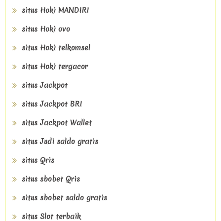
situs Hoki MANDIRI
situs Hoki ovo
situs Hoki telkomsel
situs Hoki tergacor
situs Jackpot
situs Jackpot BRI
situs Jackpot Wallet
situs Judi saldo gratis
situs Qris
situs sbobet Qris
situs sbobet saldo gratis
situs Slot terbaik