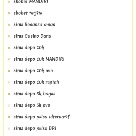
sbobet MANDIRI
sbobet terjitu
situs Bonanza aman
situs Casino Dana
situs depo 10k
situs depo 10k MANDIRI
situs depo 10k ovo
situs depo 10k rupiah
situs depo 5k bagus
situs depo 5k ovo
situs depo pulsa alternatif
situs depo pulsa BRI