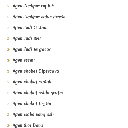
Agen Jackpot rupiah
Agen Jackpot saldo gratis
Agen Judi 24 Jam
Agen Judi BNI
Agen Judi tergacor
Agen resmi
Agen sbobet Dipercaya
Agen sbobet rupiah
Agen sbobet saldo gratis
Agen sbobet terjitu
Agen sicbo uang asli
Agen Slot Dana