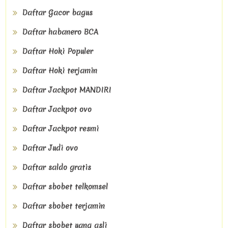
Daftar Gacor bagus
Daftar habanero BCA
Daftar Hoki Populer
Daftar Hoki terjamin
Daftar Jackpot MANDIRI
Daftar Jackpot ovo
Daftar Jackpot resmi
Daftar Judi ovo
Daftar saldo gratis
Daftar sbobet telkomsel
Daftar sbobet terjamin
Daftar sbobet uang asli