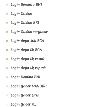
Login Bonanza BNI
Login Casino
Login Casino BRI
Login Casino tergacor
Login depo 10k BCA
Login depo 5k BCA
Login depo 5k resmi
Login depo 5k rupiah
Login Domino BNI
Login Gacor MANDIRI
Login Gacor Qris
Login Gacor XL