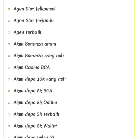
Agen Slot telkomsel
Agen Slot terjamin
Agen terbaik
Akun Bonanza aman
Akun Bonanza uang asli
Akun Casino BCA
Akun depo 10k uang asli
Akun depo 5k BCA
Akun depo 5k Online
Akun depo 5k terbaik
Akun depo 5k Wallet
Akun depo pulsa XL