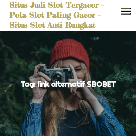
Situs Judi Slot Tergacor –
Skip
to
Pola Slot Paling Gacor –
content
Situs Slot Anti Rungkat
Tag:
link alternatif SBOBET