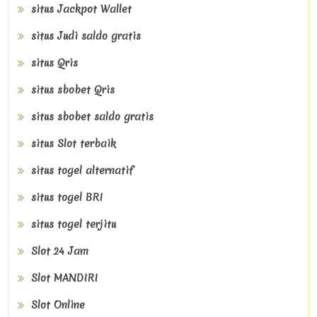
situs Jackpot Wallet
situs Judi saldo gratis
situs Qris
situs sbobet Qris
situs sbobet saldo gratis
situs Slot terbaik
situs togel alternatif
situs togel BRI
situs togel terjitu
Slot 24 Jam
Slot MANDIRI
Slot Online