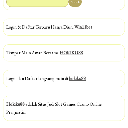
Search
Login & Daftar Terbaru Hanya Disini
Win11bet
Tempat Main Aman Bersama
HOKIKU88
Login dan Daftar langsung main di
hokiku88
Hokiku88
adalah Situs Judi Slot Games Casino Online
Pragmatic..