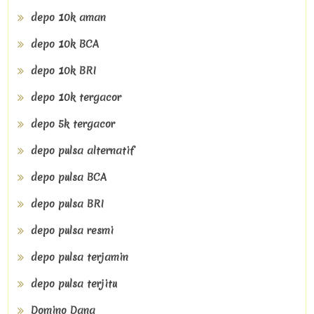
depo 10k aman
depo 10k BCA
depo 10k BRI
depo 10k tergacor
depo 5k tergacor
depo pulsa alternatif
depo pulsa BCA
depo pulsa BRI
depo pulsa resmi
depo pulsa terjamin
depo pulsa terjitu
Domino Dana