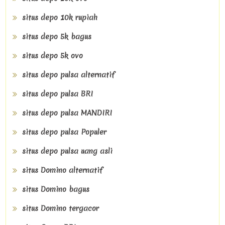
situs depo 10k rupiah
situs depo 5k bagus
situs depo 5k ovo
situs depo pulsa alternatif
situs depo pulsa BRI
situs depo pulsa MANDIRI
situs depo pulsa Populer
situs depo pulsa uang asli
situs Domino alternatif
situs Domino bagus
situs Domino tergacor