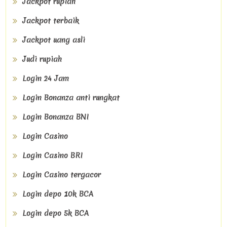
Jackpot rupiah
Jackpot terbaik
Jackpot uang asli
Judi rupiah
Login 24 Jam
Login Bonanza anti rungkat
Login Bonanza BNI
Login Casino
Login Casino BRI
Login Casino tergacor
Login depo 10k BCA
Login depo 5k BCA