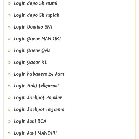
Login depo 5k resmi
Login depo 5k rupiah
Login Domino BNI
Login Gacor MANDIRI
Login Gacor Qris
Login Gacor XL
Login habanero 24 Jam
Login Hoki telkomsel
Login Jackpot Populer
Login Jackpot terjamin
Login Judi BCA
Login Judi MANDIRI