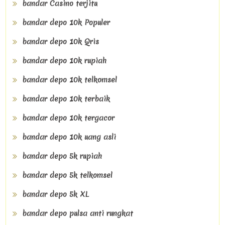
bandar Casino terjitu
bandar depo 10k Populer
bandar depo 10k Qris
bandar depo 10k rupiah
bandar depo 10k telkomsel
bandar depo 10k terbaik
bandar depo 10k tergacor
bandar depo 10k uang asli
bandar depo 5k rupiah
bandar depo 5k telkomsel
bandar depo 5k XL
bandar depo pulsa anti rungkat