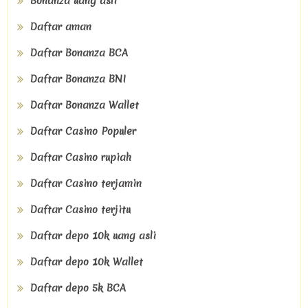
Bonanza uang asli
Daftar aman
Daftar Bonanza BCA
Daftar Bonanza BNI
Daftar Bonanza Wallet
Daftar Casino Populer
Daftar Casino rupiah
Daftar Casino terjamin
Daftar Casino terjitu
Daftar depo 10k uang asli
Daftar depo 10k Wallet
Daftar depo 5k BCA