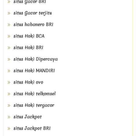
situs Gacor BRI
situs Gacor terjitu
situs habanero BRI
situs Hoki BCA
situs Hoki BRI
situs Hoki Dipercaya
situs Hoki MANDIRI
situs Hoki ovo
situs Hoki telkomsel
situs Hoki tergacor
situs Jackpot
situs Jackpot BRI