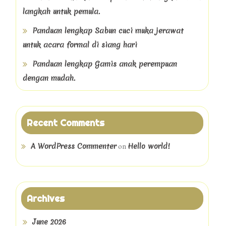
langkah untuk pemula.
Panduan lengkap Sabun cuci muka jerawat
untuk acara formal di siang hari
Panduan lengkap Gamis anak perempuan
dengan mudah.
Recent Comments
on
A WordPress Commenter
Hello world!
Archives
June 2026