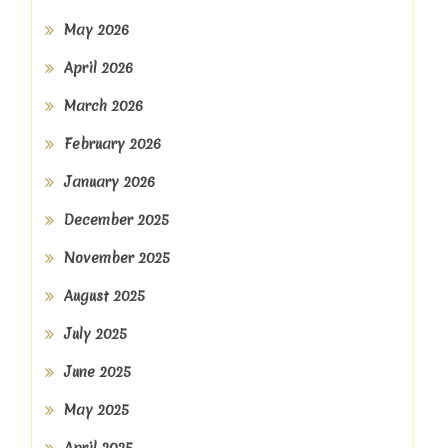
May 2026
April 2026
March 2026
February 2026
January 2026
December 2025
November 2025
August 2025
July 2025
June 2025
May 2025