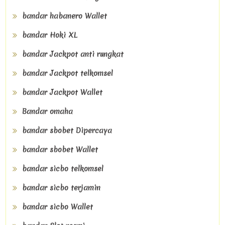
bandar habanero Wallet
bandar Hoki XL
bandar Jackpot anti rungkat
bandar Jackpot telkomsel
bandar Jackpot Wallet
Bandar omaha
bandar sbobet Dipercaya
bandar sbobet Wallet
bandar sicbo telkomsel
bandar sicbo terjamin
bandar sicbo Wallet