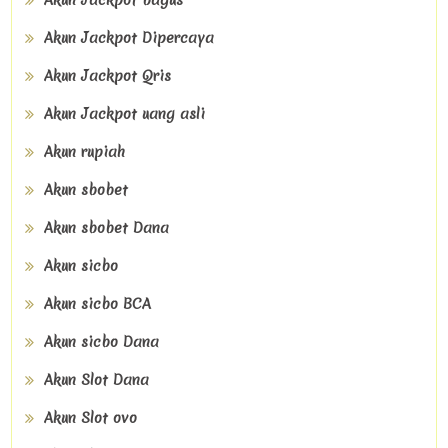
Akun Jackpot bagus
Akun Jackpot Dipercaya
Akun Jackpot Qris
Akun Jackpot uang asli
Akun rupiah
Akun sbobet
Akun sbobet Dana
Akun sicbo
Akun sicbo BCA
Akun sicbo Dana
Akun Slot Dana
Akun Slot ovo