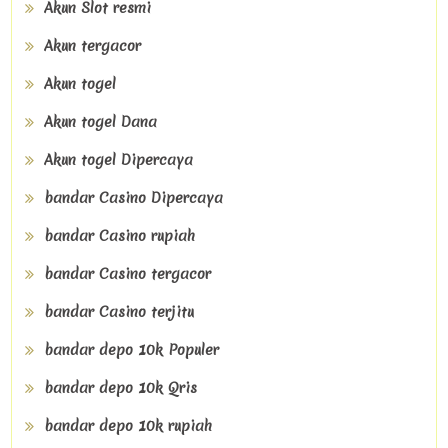
Akun Slot resmi
Akun tergacor
Akun togel
Akun togel Dana
Akun togel Dipercaya
bandar Casino Dipercaya
bandar Casino rupiah
bandar Casino tergacor
bandar Casino terjitu
bandar depo 10k Populer
bandar depo 10k Qris
bandar depo 10k rupiah