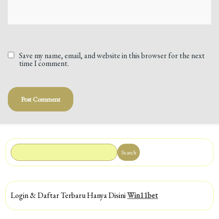
Save my name, email, and website in this browser for the next
time I comment.
Search
Login & Daftar Terbaru Hanya Disini
Win11bet