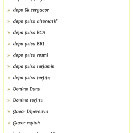
depo 5k tergacor
depo pulsa alternatif
depo pulsa BCA
depo pulsa BRI
depo pulsa resmi
depo pulsa terjamin
depo pulsa terjitu
Domino Dana
Domino terjitu
Gacor Dipercaya
Gacor rupiah