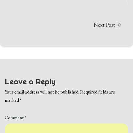
Next Post
Leave a Reply
Your email address will not be published.
Required fields are
marked
*
Comment
*