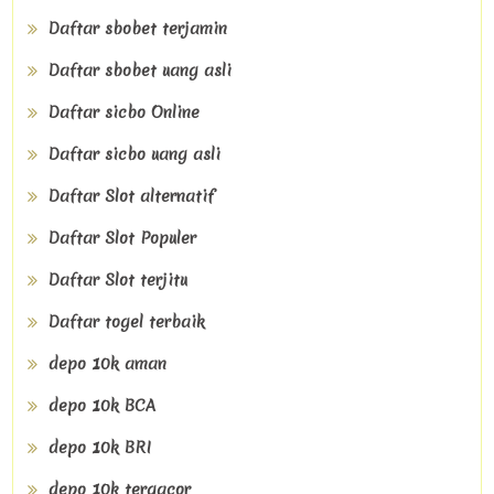
Daftar sbobet terjamin
Daftar sbobet uang asli
Daftar sicbo Online
Daftar sicbo uang asli
Daftar Slot alternatif
Daftar Slot Populer
Daftar Slot terjitu
Daftar togel terbaik
depo 10k aman
depo 10k BCA
depo 10k BRI
depo 10k tergacor