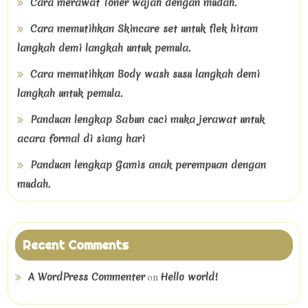
Cara merawat Toner wajah dengan mudah.
Cara memutihkan Skincare set untuk flek hitam
langkah demi langkah untuk pemula.
Cara memutihkan Body wash susu langkah demi
langkah untuk pemula.
Panduan lengkap Sabun cuci muka jerawat untuk
acara formal di siang hari
Panduan lengkap Gamis anak perempuan dengan
mudah.
Recent Comments
on
A WordPress Commenter
Hello world!