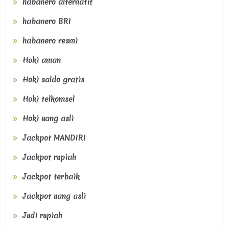
habanero alternatif
habanero BRI
habanero resmi
Hoki aman
Hoki saldo gratis
Hoki telkomsel
Hoki uang asli
Jackpot MANDIRI
Jackpot rupiah
Jackpot terbaik
Jackpot uang asli
Judi rupiah