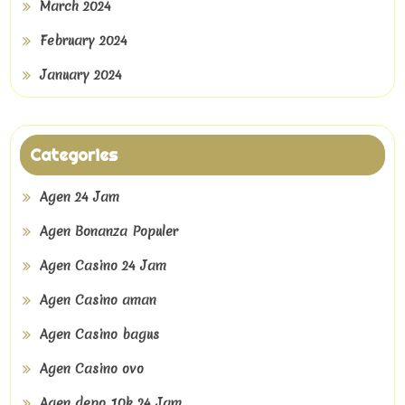
March 2024
February 2024
January 2024
Categories
Agen 24 Jam
Agen Bonanza Populer
Agen Casino 24 Jam
Agen Casino aman
Agen Casino bagus
Agen Casino ovo
Agen depo 10k 24 Jam