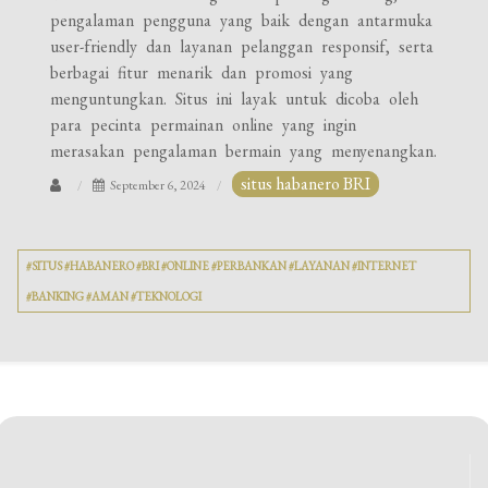
pengalaman pengguna yang baik dengan antarmuka
user-friendly dan layanan pelanggan responsif, serta
berbagai fitur menarik dan promosi yang
menguntungkan. Situs ini layak untuk dicoba oleh
para pecinta permainan online yang ingin
merasakan pengalaman bermain yang menyenangkan.
situs habanero BRI
September 6, 2024
#SITUS #HABANERO #BRI #ONLINE #PERBANKAN #LAYANAN #INTERNET
#BANKING #AMAN #TEKNOLOGI
Post