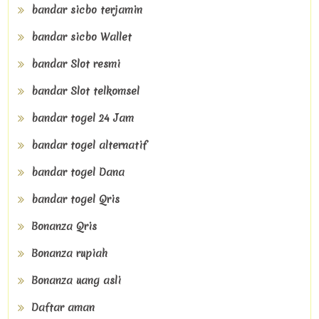
bandar sicbo terjamin
bandar sicbo Wallet
bandar Slot resmi
bandar Slot telkomsel
bandar togel 24 Jam
bandar togel alternatif
bandar togel Dana
bandar togel Qris
Bonanza Qris
Bonanza rupiah
Bonanza uang asli
Daftar aman