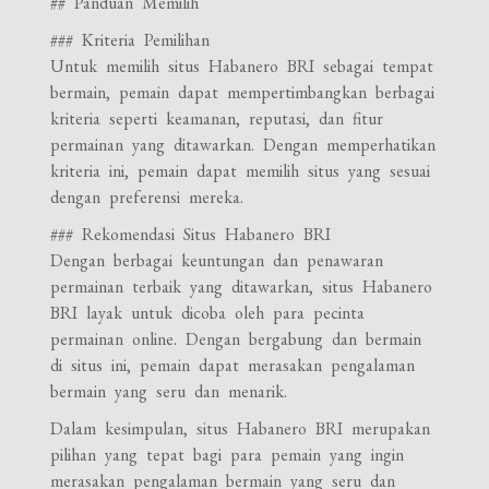
## Panduan Memilih
### Kriteria Pemilihan
Untuk memilih situs Habanero BRI sebagai tempat
bermain, pemain dapat mempertimbangkan berbagai
kriteria seperti keamanan, reputasi, dan fitur
permainan yang ditawarkan. Dengan memperhatikan
kriteria ini, pemain dapat memilih situs yang sesuai
dengan preferensi mereka.
### Rekomendasi Situs Habanero BRI
Dengan berbagai keuntungan dan penawaran
permainan terbaik yang ditawarkan, situs Habanero
BRI layak untuk dicoba oleh para pecinta
permainan online. Dengan bergabung dan bermain
di situs ini, pemain dapat merasakan pengalaman
bermain yang seru dan menarik.
Dalam kesimpulan, situs Habanero BRI merupakan
pilihan yang tepat bagi para pemain yang ingin
merasakan pengalaman bermain yang seru dan