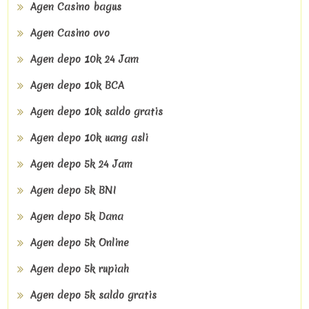
Agen Casino bagus
Agen Casino ovo
Agen depo 10k 24 Jam
Agen depo 10k BCA
Agen depo 10k saldo gratis
Agen depo 10k uang asli
Agen depo 5k 24 Jam
Agen depo 5k BNI
Agen depo 5k Dana
Agen depo 5k Online
Agen depo 5k rupiah
Agen depo 5k saldo gratis