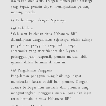
disediakan oleh situs. Dengan menerapkan strategi
yang tepat, pemain dapat meningkatkan peluang
menang mereka.
## Perbandingan dengan Sejenisnya
### Kelebihan
Salah satu kelebihan situs Habanero BRI
dibandingkan dengan situs sejenisnya adalah adanya
pengalaman pengguna yang baik. Dengan
antarmuka yang user-friendly dan layanan
pelanggan yang responsif, pemain merasa lebih
nyaman dalam bermain di situs ini.
### Pengalaman Pengguna
Pengalaman pengguna yang baik juga dapat
menciptakan kesan positif bagi pemain. Dengan
adanya berbagai fitur menarik dan promosi yang
menguntungkan, pengguna merasa puas dan ingin
terus bermain di situs Habanero BRI.