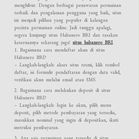
menghibur. Dengan berbagai penawaran permainan
terbaik dan pengalaman pengguna yang baik, situs
ini menjadi pilihan yang populer di kalangan
pecinta permainan online. Jadi tunggu apalagi,
segera kunjungi situs Habanero BRI dan rasakan
keseruannya sekarang juga!
situs habanero BRI
.
1. Bagaimana cara mendaftar akun di situs
Habanero BRI?
– Langkah-langkah: akses situs resmi, klik tombol
daftar, isi formulir pendaftaran dengan data valid,
verifikasi akun melalui email atau SMS.
2. Bagaimana cara melakukan deposit di situs
Habanero BRI?
– Langkah-langkah: login ke akun, pilih menu
deposit, pilih metode pembayaran yang tersedia,
masukkan nominal yang ingin di depositkan, ikuti
instruksi pembayaran.
3. Apa saja permainan yang tersedia di situs