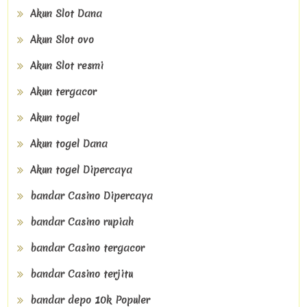
Akun Slot Dana
Akun Slot ovo
Akun Slot resmi
Akun tergacor
Akun togel
Akun togel Dana
Akun togel Dipercaya
bandar Casino Dipercaya
bandar Casino rupiah
bandar Casino tergacor
bandar Casino terjitu
bandar depo 10k Populer