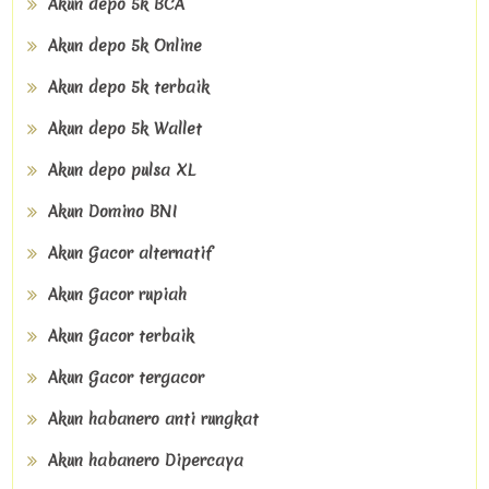
Akun depo 5k BCA
Akun depo 5k Online
Akun depo 5k terbaik
Akun depo 5k Wallet
Akun depo pulsa XL
Akun Domino BNI
Akun Gacor alternatif
Akun Gacor rupiah
Akun Gacor terbaik
Akun Gacor tergacor
Akun habanero anti rungkat
Akun habanero Dipercaya