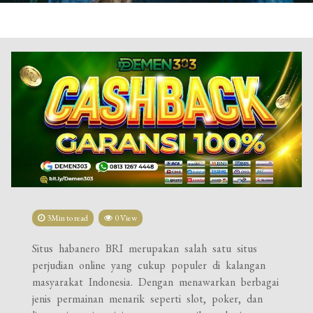
3Min to read
0 View
Situs habanero BRI merupakan salah satu situs
perjudian online yang cukup populer di kalangan
masyarakat Indonesia. Dengan menawarkan berbagai
jenis permainan menarik seperti slot, poker, dan