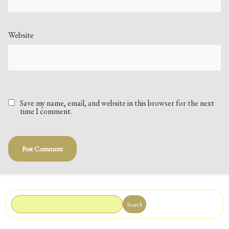
Website
Save my name, email, and website in this browser for the next
time I comment.
Search