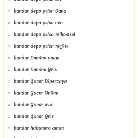
bandar depo pulsa Dana
bandar depo pulsa ovo
bandar depo pulsa telkomsel
bandar depo pulsa terjitu
bandar Domino aman
bandar Domino Qris
bandar Gacor Dipercaya
bandar Gacor Online
bandar Gacor ovo
bandar Gacor Qris
bandar habanero aman