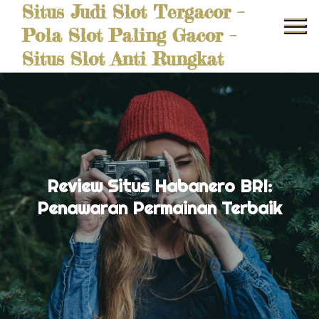
Situs Judi Slot Tergacor –
Skip
to
Pola Slot Paling Gacor –
content
Situs Slot Anti Rungkat
Review Situs Habanero BRI:
Penawaran Permainan Terbaik