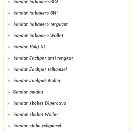
bandar habanero BCA
bandar habanero BNI
bandar habanero tergacor
bandar habanero Wallet
bandar Hoki XL
bandar Jackpot anti rungkat
bandar Jackpot telkomsel
bandar Jackpot Wallet
Bandar omaha
bandar sbobet Dipercaya
bandar sbobet Wallet
bandar sicbo telkomsel