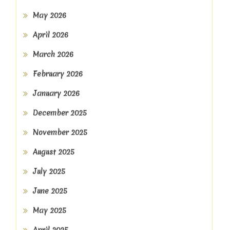
May 2026
April 2026
March 2026
February 2026
January 2026
December 2025
November 2025
August 2025
July 2025
June 2025
May 2025