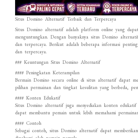
Situs Domino Alternatif Terbaik dan Terpercaya
Situs Domino alternatif adalah platform online yang da
menguntungkan. Dengan banyaknya situs Domino alternatif 
dan terpercaya. Berikut adalah beberapa informasi penting
dan terpercaya.
### Keuntungan Situs Domino Alternatif
#### Peningkatan Keterampilan
Bermain Domino secara online di situs alternatif dapat 
pilihan permainan dan tingkat kesulitan yang berbeda, 
#### Konten Edukatif
Situs Domino alternatif juga menyediakan konten edukatif
dapat membantu pemain untuk lebih memahami permainan
#### Contoh
Sebagai contoh, situs Domino alternatif dapat memberik
dipahami oleh pemain pemula.