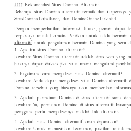
#### Rekomendasi Situs Domino Alternatif
Beberapa situs Domino alternatif terbaik dan terpercaya 
SitusDominoTerbaik.net, dan DominoOnlineTerkini.id.
Dengan memperhatikan informasi di atas, pemain dapat le
terpercaya untuk bermain. Pastikan untuk selalu bermain
alternatif
untuk pengalaman bermain Domino yang seru d
1. Apa itu situs Domino alternatif?
Jawaban: Situs Domino alternatif adalah situs web yang m
biasanya dapat diakses jika situs utama mengalami pemblok
2. Bagaimana cara mengakses situs Domino alternatif?
Jawaban: Anda dapat mengakses situs Domino alternatif den
Domino tersebut yang biasanya akan memberikan informasi t
3. Apakah permainan Domino di situs alternatif sama den
Jawaban: Ya, permainan Domino di situs alternatif biasany
pengguna perlu mengaksesnya melalui link alternatif.
4. Apakah situs Domino alternatif aman digunakan?
Jawaban: Untuk memastikan keamanan, pastikan untuk meng