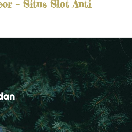
or – Situs Slot Anti
 dan