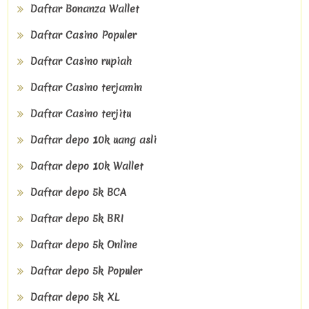
Daftar Bonanza Wallet
Daftar Casino Populer
Daftar Casino rupiah
Daftar Casino terjamin
Daftar Casino terjitu
Daftar depo 10k uang asli
Daftar depo 10k Wallet
Daftar depo 5k BCA
Daftar depo 5k BRI
Daftar depo 5k Online
Daftar depo 5k Populer
Daftar depo 5k XL