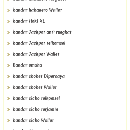
bandar habanero Wallet
bandar Hoki XL
bandar Jackpot anti rungkat
bandar Jackpot telkomsel
bandar Jackpot Wallet
Bandar omaha
bandar sbobet Dipercaya
bandar sbobet Wallet
bandar sicbo telkomsel
bandar sicbo terjamin
bandar sicbo Wallet