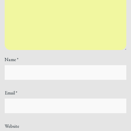
Name
*
Email
*
Website