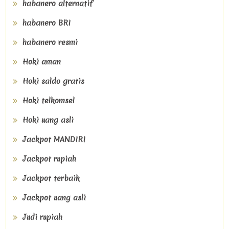
habanero alternatif
habanero BRI
habanero resmi
Hoki aman
Hoki saldo gratis
Hoki telkomsel
Hoki uang asli
Jackpot MANDIRI
Jackpot rupiah
Jackpot terbaik
Jackpot uang asli
Judi rupiah