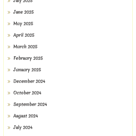
July 2025
June 2025
May 2025
April 2025
March 2025
February 2025
January 2025
December 2024
October 2024
September 2024
August 2024
July 2024