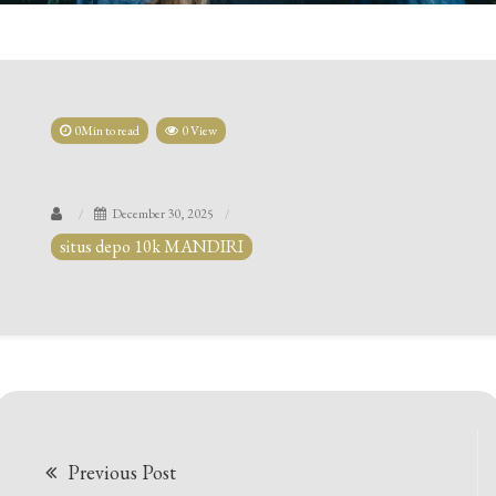
0Min to read
0 View
December 30, 2025
situs depo 10k MANDIRI
Post
Previous Post