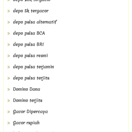
depo 5k tergacor
depo pulsa alternatif
depo pulsa BCA
depo pulsa BRI
depo pulsa resmi
depo pulsa terjamin
depo pulsa terjitu
Domino Dana
Domino terjitu
Gacor Dipercaya
Gacor rupiah