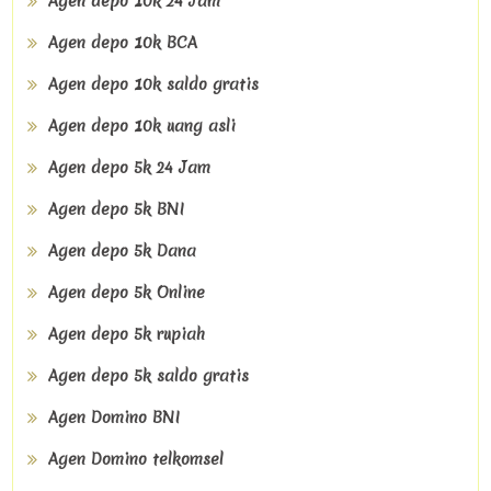
Agen depo 10k 24 Jam
Agen depo 10k BCA
Agen depo 10k saldo gratis
Agen depo 10k uang asli
Agen depo 5k 24 Jam
Agen depo 5k BNI
Agen depo 5k Dana
Agen depo 5k Online
Agen depo 5k rupiah
Agen depo 5k saldo gratis
Agen Domino BNI
Agen Domino telkomsel