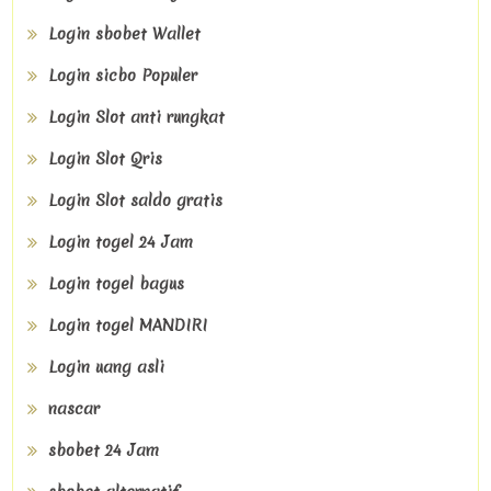
Login sbobet Wallet
Login sicbo Populer
Login Slot anti rungkat
Login Slot Qris
Login Slot saldo gratis
Login togel 24 Jam
Login togel bagus
Login togel MANDIRI
Login uang asli
nascar
sbobet 24 Jam