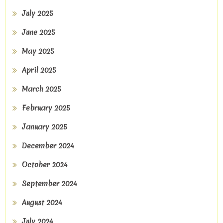
July 2025
June 2025
May 2025
April 2025
March 2025
February 2025
January 2025
December 2024
October 2024
September 2024
August 2024
July 2024