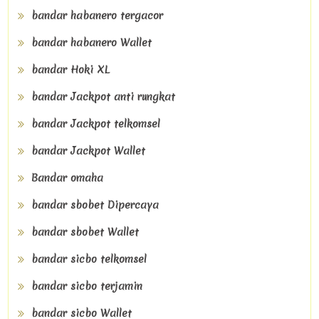
bandar habanero tergacor
bandar habanero Wallet
bandar Hoki XL
bandar Jackpot anti rungkat
bandar Jackpot telkomsel
bandar Jackpot Wallet
Bandar omaha
bandar sbobet Dipercaya
bandar sbobet Wallet
bandar sicbo telkomsel
bandar sicbo terjamin
bandar sicbo Wallet