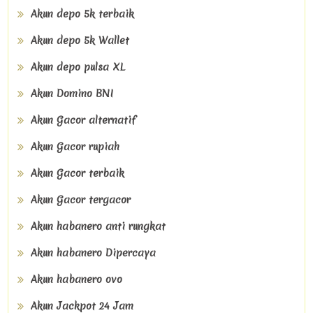
Akun depo 5k terbaik
Akun depo 5k Wallet
Akun depo pulsa XL
Akun Domino BNI
Akun Gacor alternatif
Akun Gacor rupiah
Akun Gacor terbaik
Akun Gacor tergacor
Akun habanero anti rungkat
Akun habanero Dipercaya
Akun habanero ovo
Akun Jackpot 24 Jam