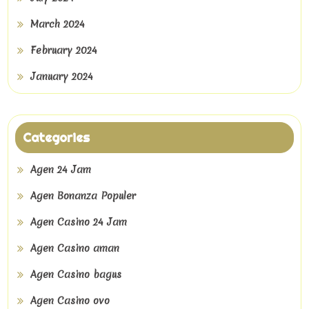
March 2024
February 2024
January 2024
Categories
Agen 24 Jam
Agen Bonanza Populer
Agen Casino 24 Jam
Agen Casino aman
Agen Casino bagus
Agen Casino ovo