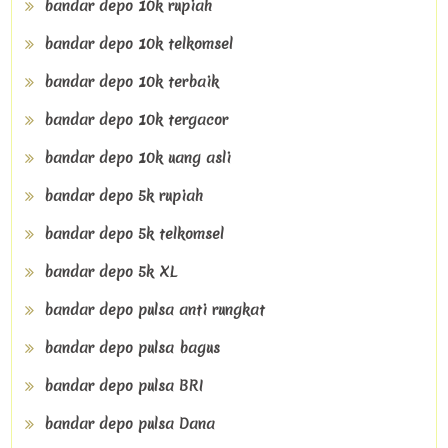
bandar depo 10k rupiah
bandar depo 10k telkomsel
bandar depo 10k terbaik
bandar depo 10k tergacor
bandar depo 10k uang asli
bandar depo 5k rupiah
bandar depo 5k telkomsel
bandar depo 5k XL
bandar depo pulsa anti rungkat
bandar depo pulsa bagus
bandar depo pulsa BRI
bandar depo pulsa Dana