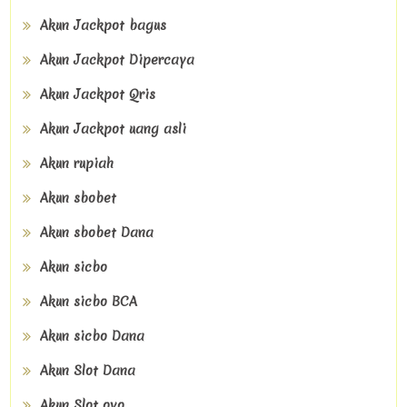
Akun Jackpot bagus
Akun Jackpot Dipercaya
Akun Jackpot Qris
Akun Jackpot uang asli
Akun rupiah
Akun sbobet
Akun sbobet Dana
Akun sicbo
Akun sicbo BCA
Akun sicbo Dana
Akun Slot Dana
Akun Slot ovo