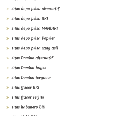
situs depo pulsa alternatif
situs depo pulsa BRI
situs depo pulsa MANDIRI
situs depo pulsa Populer
situs depo pulsa uang asli
situs Domino alternatif
situs Domino bagus
situs Domino tergacor
situs Gacor BRI
situs Gacor terjitu
situs habanero BRI