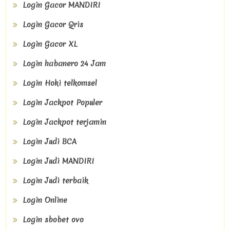
Login Gacor MANDIRI
Login Gacor Qris
Login Gacor XL
Login habanero 24 Jam
Login Hoki telkomsel
Login Jackpot Populer
Login Jackpot terjamin
Login Judi BCA
Login Judi MANDIRI
Login Judi terbaik
Login Online
Login sbobet ovo