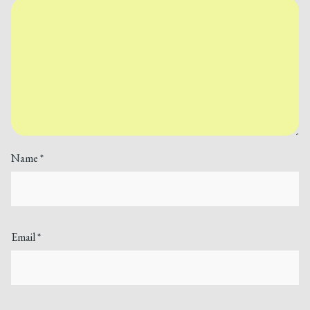
Name
*
Email
*