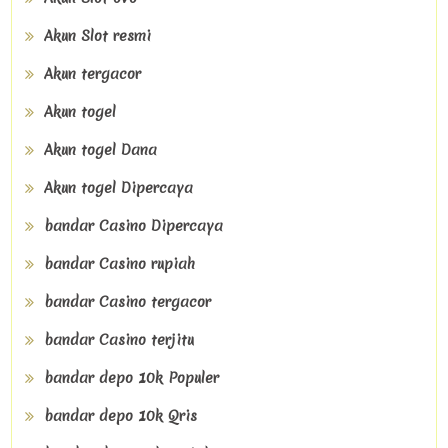
Akun Slot resmi
Akun tergacor
Akun togel
Akun togel Dana
Akun togel Dipercaya
bandar Casino Dipercaya
bandar Casino rupiah
bandar Casino tergacor
bandar Casino terjitu
bandar depo 10k Populer
bandar depo 10k Qris