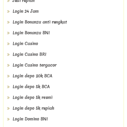
Judi rupiah
Login 24 Jam
Login Bonanza anti rungkat
Login Bonanza BNI
Login Casino
Login Casino BRI
Login Casino tergacor
Login depo 10k BCA
Login depo 5k BCA
Login depo 5k resmi
Login depo 5k rupiah
Login Domino BNI