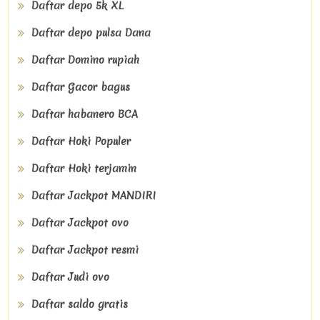
Daftar depo 5k XL
Daftar depo pulsa Dana
Daftar Domino rupiah
Daftar Gacor bagus
Daftar habanero BCA
Daftar Hoki Populer
Daftar Hoki terjamin
Daftar Jackpot MANDIRI
Daftar Jackpot ovo
Daftar Jackpot resmi
Daftar Judi ovo
Daftar saldo gratis