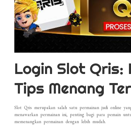
Login Slot Qris
Tips Menang Te
Slot Qris merupakan salah satu permainan judi online yan
menawarkan permainan ini, penting bagi para pemain unt
memenangkan permainan dengan lebih mudah.