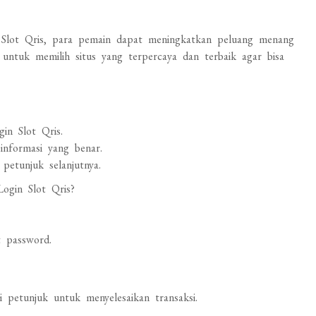
 Slot Qris, para pemain dapat meningkatkan peluang menang
untuk memilih situs yang terpercaya dan terbaik agar bisa
in Slot Qris.
informasi yang benar.
 petunjuk selanjutnya.
ogin Slot Qris?
t password.
 petunjuk untuk menyelesaikan transaksi.