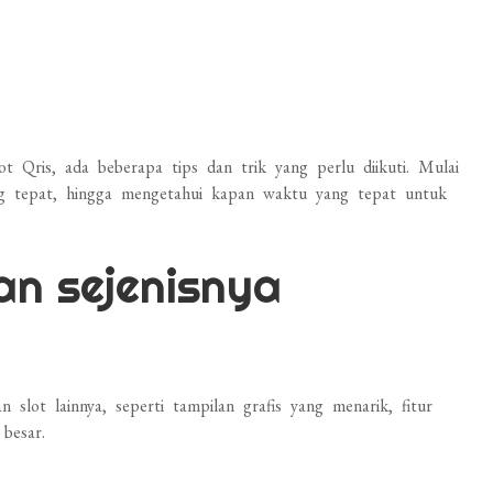
Qris, ada beberapa tips dan trik yang perlu diikuti. Mulai
ng tepat, hingga mengetahui kapan waktu yang tepat untuk
n sejenisnya
 slot lainnya, seperti tampilan grafis yang menarik, fitur
besar.