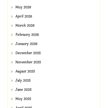
May 2026
April 2026
March 2026
February 2026
January 2026
December 2025
November 2025
August 2025
July 2025
June 2025
May 2025