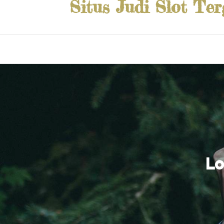
Situs Judi Slot Ter
Skip
to
content
Lo