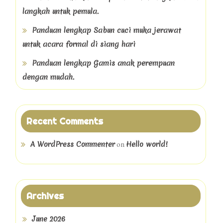
langkah untuk pemula.
Panduan lengkap Sabun cuci muka jerawat
untuk acara formal di siang hari
Panduan lengkap Gamis anak perempuan
dengan mudah.
Recent Comments
on
A WordPress Commenter
Hello world!
Archives
June 2026