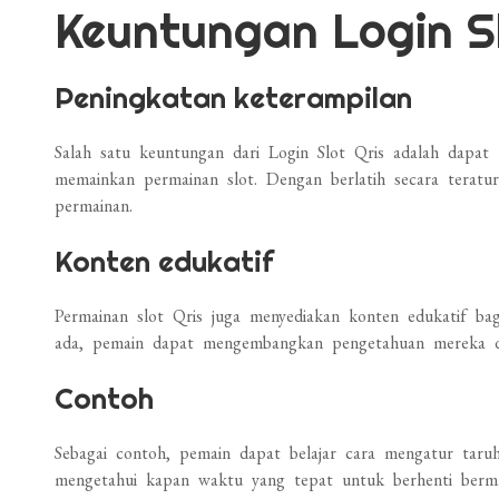
Keuntungan Login Sl
Peningkatan keterampilan
Salah satu keuntungan dari Login Slot Qris adalah dapa
memainkan permainan slot. Dengan berlatih secara teratu
permainan.
Konten edukatif
Permainan slot Qris juga menyediakan konten edukatif ba
ada, pemain dapat mengembangkan pengetahuan mereka da
Contoh
Sebagai contoh, pemain dapat belajar cara mengatur taruh
mengetahui kapan waktu yang tepat untuk berhenti berma