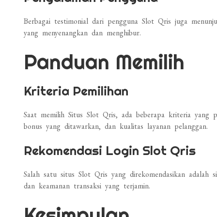
Berbagai testimonial dari pengguna Slot Qris juga menu
yang menyenangkan dan menghibur.
Panduan Memilih
Kriteria Pemilihan
Saat memilih Situs Slot Qris, ada beberapa kriteria yang pe
bonus yang ditawarkan, dan kualitas layanan pelanggan.
Rekomendasi Login Slot Qris
Salah satu situs Slot Qris yang direkomendasikan adalah s
dan keamanan transaksi yang terjamin.
Kesimpulan