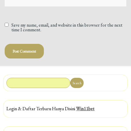
Save my name, email, and website in this browser for the next
time I comment.
Search
Login & Daftar Terbaru Hanya Disini
Win11bet