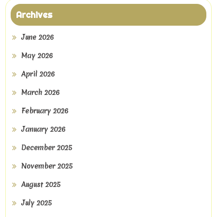
Archives
June 2026
May 2026
April 2026
March 2026
February 2026
January 2026
December 2025
November 2025
August 2025
July 2025