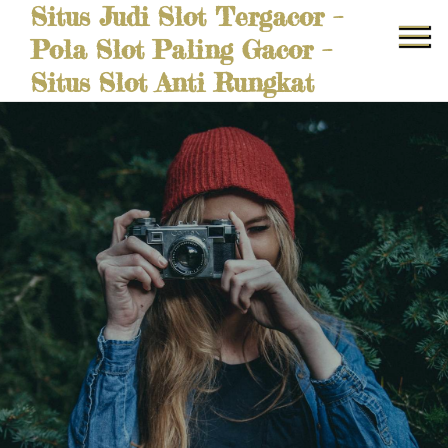
Situs Judi Slot Tergacor –
Skip
to
Pola Slot Paling Gacor –
content
Situs Slot Anti Rungkat