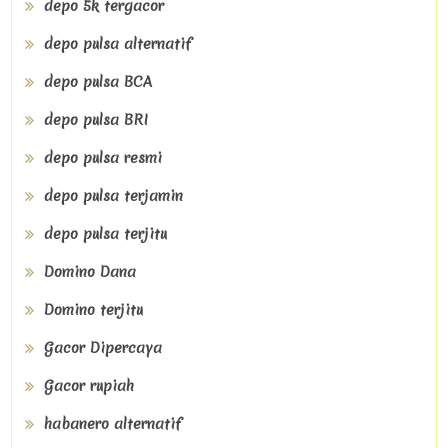
depo 5k tergacor
depo pulsa alternatif
depo pulsa BCA
depo pulsa BRI
depo pulsa resmi
depo pulsa terjamin
depo pulsa terjitu
Domino Dana
Domino terjitu
Gacor Dipercaya
Gacor rupiah
habanero alternatif