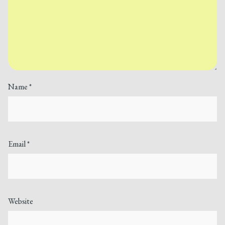
Name
*
Email
*
Website