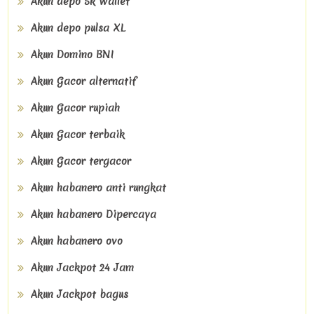
Akun depo 5k Wallet
Akun depo pulsa XL
Akun Domino BNI
Akun Gacor alternatif
Akun Gacor rupiah
Akun Gacor terbaik
Akun Gacor tergacor
Akun habanero anti rungkat
Akun habanero Dipercaya
Akun habanero ovo
Akun Jackpot 24 Jam
Akun Jackpot bagus