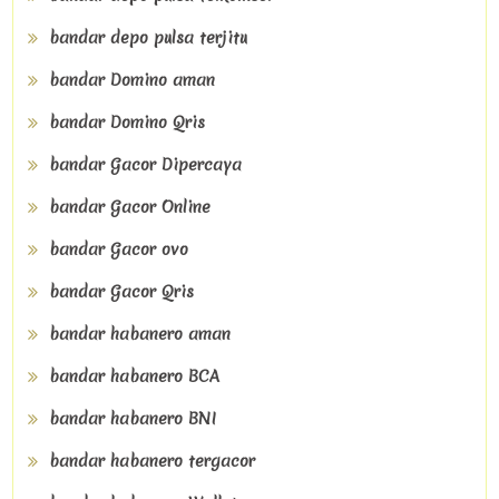
bandar depo pulsa terjitu
bandar Domino aman
bandar Domino Qris
bandar Gacor Dipercaya
bandar Gacor Online
bandar Gacor ovo
bandar Gacor Qris
bandar habanero aman
bandar habanero BCA
bandar habanero BNI
bandar habanero tergacor