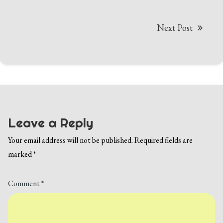
Next Post
Leave a Reply
Your email address will not be published.
Required fields are
marked
*
Comment
*