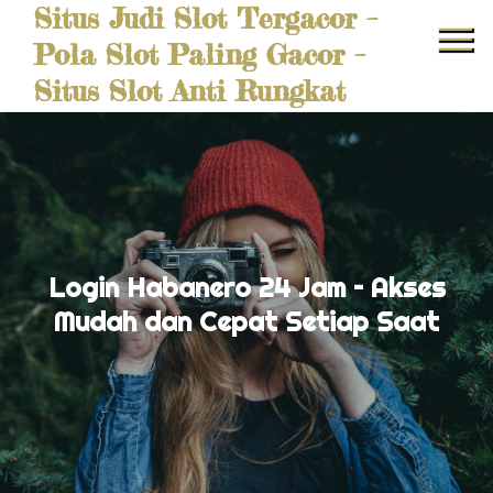
Situs Judi Slot Tergacor –
Skip
to
Pola Slot Paling Gacor –
content
Situs Slot Anti Rungkat
Login Habanero 24 Jam – Akses
Mudah dan Cepat Setiap Saat