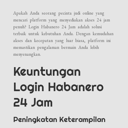
Apakah Anda seorang pecinta judi online yang
mencari platform yang menyediakan akses 24 jam
penuh? Login Habanero 24 Jam adalah solusi
terbaik untuk kebutuhan Anda. Dengan kemudahan
akses dan kecepatan yang luar biasa, platform ini
memastikan pengalaman bermain Anda lebih
menyenangkan.
Keuntungan
Login Habanero
24 Jam
Peningkatan Keterampilan