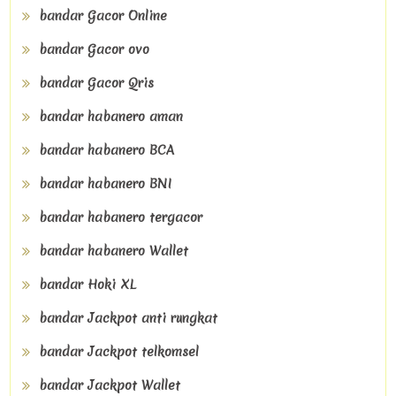
bandar Gacor Online
bandar Gacor ovo
bandar Gacor Qris
bandar habanero aman
bandar habanero BCA
bandar habanero BNI
bandar habanero tergacor
bandar habanero Wallet
bandar Hoki XL
bandar Jackpot anti rungkat
bandar Jackpot telkomsel
bandar Jackpot Wallet