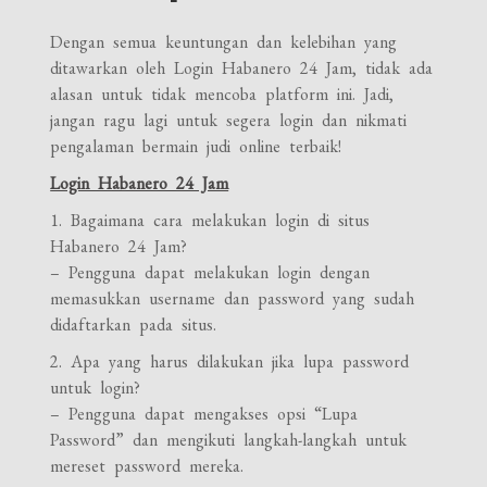
Dengan semua keuntungan dan kelebihan yang
ditawarkan oleh Login Habanero 24 Jam, tidak ada
alasan untuk tidak mencoba platform ini. Jadi,
jangan ragu lagi untuk segera login dan nikmati
pengalaman bermain judi online terbaik!
Login Habanero 24 Jam
1. Bagaimana cara melakukan login di situs
Habanero 24 Jam?
– Pengguna dapat melakukan login dengan
memasukkan username dan password yang sudah
didaftarkan pada situs.
2. Apa yang harus dilakukan jika lupa password
untuk login?
– Pengguna dapat mengakses opsi “Lupa
Password” dan mengikuti langkah-langkah untuk
mereset password mereka.