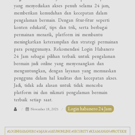
yang menyediakan akses penuh selama 24 jam,
memberikan kemudahan dan kecepatan dalam
pengalaman bermain. Dengan fitur-fitur seperti
konten edukatif, tips dan trik, serta berbagai
permainan menarik, platform ini membantu
meningkatkan keterampilan dan strategi permainan
para penggunanya. Rekomendasi Login Habanero
24 Jam sebagai pilihan terbaik untuk pengalaman
bermain judi online yang menyenangkan dan
menguntungkan, dengan layanan yang memuaskan
pengguna dalam hal kualitas dan kecepatan akses.
Jadi, tidak ada alasan untuk tidak mencoba
platform ini dan nikmati pengalaman bermain
terbaik setiap saat.
Login habanero 24 Jam
November 18, 2025
#LOGINHABANERO #24JAM #AKUNONLINE #SECURITY #KEAMANAN #PROTEKSI