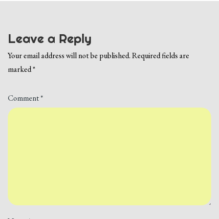
Leave a Reply
Your email address will not be published.
Required fields are
marked
*
Comment
*