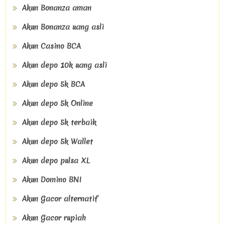
Akun Bonanza aman
Akun Bonanza uang asli
Akun Casino BCA
Akun depo 10k uang asli
Akun depo 5k BCA
Akun depo 5k Online
Akun depo 5k terbaik
Akun depo 5k Wallet
Akun depo pulsa XL
Akun Domino BNI
Akun Gacor alternatif
Akun Gacor rupiah