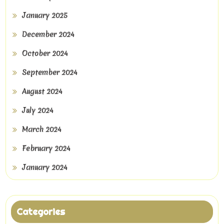
January 2025
December 2024
October 2024
September 2024
August 2024
July 2024
March 2024
February 2024
January 2024
Categories