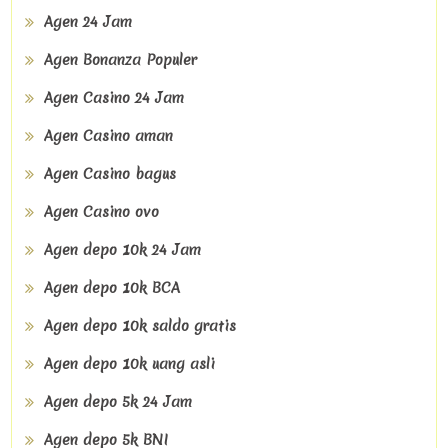
Agen 24 Jam
Agen Bonanza Populer
Agen Casino 24 Jam
Agen Casino aman
Agen Casino bagus
Agen Casino ovo
Agen depo 10k 24 Jam
Agen depo 10k BCA
Agen depo 10k saldo gratis
Agen depo 10k uang asli
Agen depo 5k 24 Jam
Agen depo 5k BNI