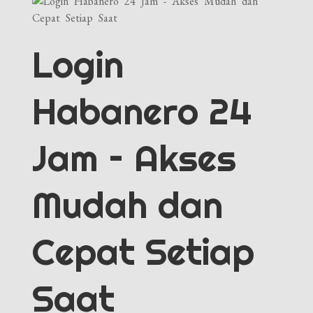
Login
Habanero 24
Jam – Akses
Mudah dan
Cepat Setiap
Saat