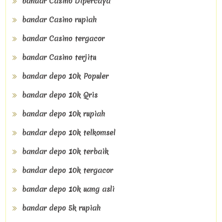
bandar Casino Dipercaya
bandar Casino rupiah
bandar Casino tergacor
bandar Casino terjitu
bandar depo 10k Populer
bandar depo 10k Qris
bandar depo 10k rupiah
bandar depo 10k telkomsel
bandar depo 10k terbaik
bandar depo 10k tergacor
bandar depo 10k uang asli
bandar depo 5k rupiah