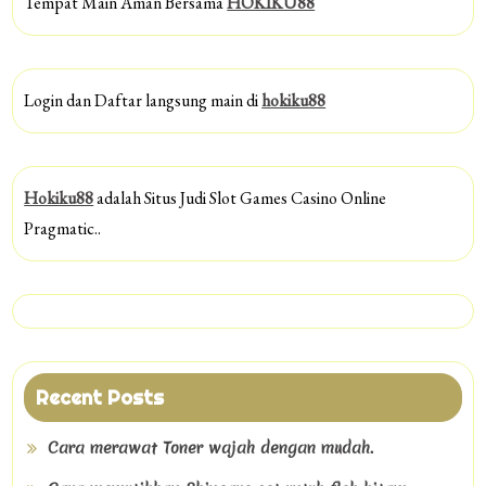
Tempat Main Aman Bersama
HOKIKU88
Login dan Daftar langsung main di
hokiku88
Hokiku88
adalah Situs Judi Slot Games Casino Online
Pragmatic..
Recent Posts
Cara merawat Toner wajah dengan mudah.