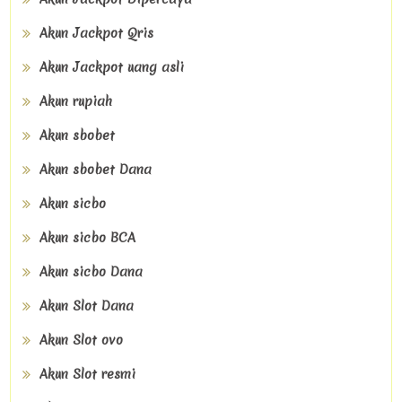
Akun Jackpot Qris
Akun Jackpot uang asli
Akun rupiah
Akun sbobet
Akun sbobet Dana
Akun sicbo
Akun sicbo BCA
Akun sicbo Dana
Akun Slot Dana
Akun Slot ovo
Akun Slot resmi