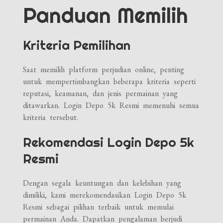
Panduan Memilih
Kriteria Pemilihan
Saat memilih platform perjudian online, penting
untuk mempertimbangkan beberapa kriteria seperti
reputasi, keamanan, dan jenis permainan yang
ditawarkan. Login Depo 5k Resmi memenuhi semua
kriteria tersebut.
Rekomendasi Login Depo 5k
Resmi
Dengan segala keuntungan dan kelebihan yang
dimiliki, kami merekomendasikan Login Depo 5k
Resmi sebagai pilihan terbaik untuk memulai
permainan Anda. Dapatkan pengalaman berjudi