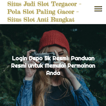
Situs Judi Slot Tergacor –
Skip
to
Pola Slot Paling Gacor –
content
Situs Slot Anti Rungkat
Login Depo 5k Resmi: Panduan
Resmi untuk Memulai Permainan
Anda