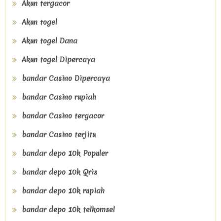
Akun tergacor
Akun togel
Akun togel Dana
Akun togel Dipercaya
bandar Casino Dipercaya
bandar Casino rupiah
bandar Casino tergacor
bandar Casino terjitu
bandar depo 10k Populer
bandar depo 10k Qris
bandar depo 10k rupiah
bandar depo 10k telkomsel