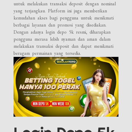
untuk melakukan transaksi deposit dengan nominal
yang terjangkau. Platform ini juga memberikan
kemudahan akses bagi pengguna untuk menikmati
berbagai layanan dan promosi yang disediakan.
Dengan adanya login depo 5k resmi, diharapkan
pengguna merasa lebih nyaman dan aman dalam
melakukan transaksi deposit dan dapat menikmati
beragam permainan yang tersedia.