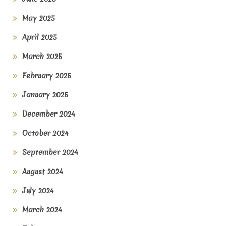
May 2025
April 2025
March 2025
February 2025
January 2025
December 2024
October 2024
September 2024
August 2024
July 2024
March 2024