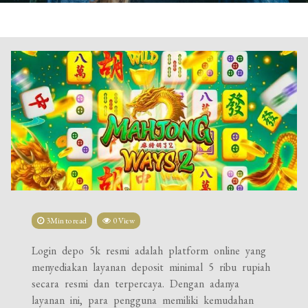
3Min to read
0 View
Login depo 5k resmi adalah platform online yang
menyediakan layanan deposit minimal 5 ribu rupiah
secara resmi dan terpercaya. Dengan adanya
layanan ini, para pengguna memiliki kemudahan