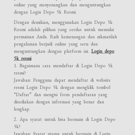
online yang menyenangkan dan menguntungkan
dengan Login Depo 5k Resmi.
Dengan demikian, menggunakan Login Depo 5k
Resmi adalah pilihan yang cerdas untuk memulai
permainan Anda. Raih kemenangan dan nikmatilah
pengalaman berjudi online yang seru dan
menguntungkan dengan platform ini.
Login depo
5k resmi
1. Bagaimana cara mendaftar di Login Depo 5k
resmi?
Jawaban: Pengguna dapat mendaftar di website
resmi Login Depo 5k dengan mengklik tombol
“Daftar” dan mengisi form pendaftaran yang
disediakan dengan informasi yang benar dan
lengkap.
2. Apa syarat untuk bisa bermain di Login Depo
5k?
Jawaban: Syarat utama untuk bermain di Login