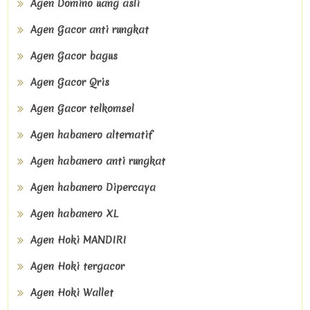
Agen Domino uang asli
Agen Gacor anti rungkat
Agen Gacor bagus
Agen Gacor Qris
Agen Gacor telkomsel
Agen habanero alternatif
Agen habanero anti rungkat
Agen habanero Dipercaya
Agen habanero XL
Agen Hoki MANDIRI
Agen Hoki tergacor
Agen Hoki Wallet