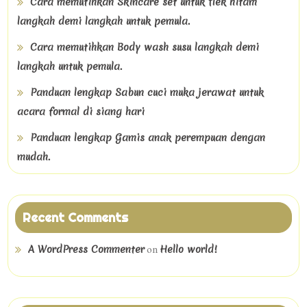
Cara memutihkan Skincare set untuk flek hitam
langkah demi langkah untuk pemula.
Cara memutihkan Body wash susu langkah demi
langkah untuk pemula.
Panduan lengkap Sabun cuci muka jerawat untuk
acara formal di siang hari
Panduan lengkap Gamis anak perempuan dengan
mudah.
Recent Comments
on
A WordPress Commenter
Hello world!