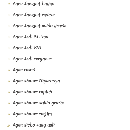
Agen Jackpot bagus
Agen Jackpot rupiah
Agen Jackpot saldo gratis
Agen Judi 24 Jam
Agen Judi BNI
Agen Judi tergacor
Agen resmi
Agen sbobet Dipercaya
Agen sbobet rupiah
Agen sbobet saldo gratis
Agen sbobet terjitu
Agen sicbo uang asli